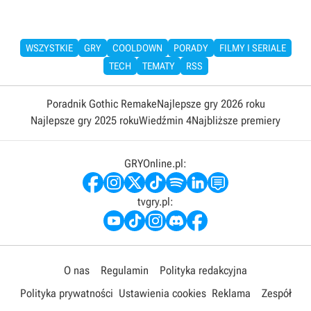
WSZYSTKIE
GRY
COOLDOWN
PORADY
FILMY I SERIALE
TECH
TEMATY
RSS
Poradnik Gothic Remake
Najlepsze gry 2026 roku
Najlepsze gry 2025 roku
Wiedźmin 4
Najbliższe premiery
GRYOnline.pl:
tvgry.pl:
O nas
Regulamin
Polityka redakcyjna
Polityka prywatności
Ustawienia cookies
Reklama
Zespół