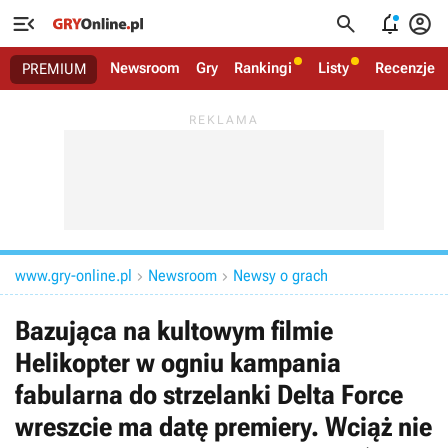




Newsroom
Gry
Rankingi
Listy
Recenzje
PREMIUM
www.gry-online.pl
Newsroom
Newsy o grach


Bazująca na kultowym filmie
Helikopter w ogniu kampania
fabularna do strzelanki Delta Force
wreszcie ma datę premiery. Wciąż nie