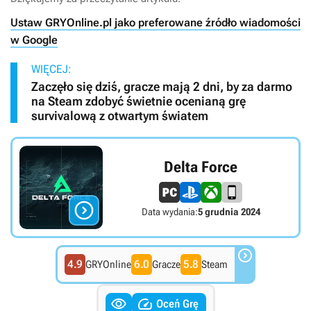
Ustaw GRYOnline.pl jako preferowane źródło wiadomości
w Google
WIĘCEJ:
Zaczęło się dziś, gracze mają 2 dni, by za darmo
na Steam zdobyć świetnie ocenianą grę
survivalową z otwartym światem
Delta Force

Data wydania:
5 grudnia 2024

4.9
6.0
5.8
GRYOnline
Gracze
Steam


Oceń Grę