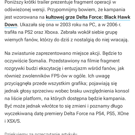
Poniższy krótki trailer prezentuje fragment operacji w
odświeżonej wersji. Przypomnijmy bowiem, że kampania
jest wzorowana na
kultowej grze Delta Force: Black Hawk
Down
. Ukazała się ona w 2003 roku na PC, a w 2006 r.
trafiła na PS2 oraz Xboxa. Zebrała wokół siebie grupę
wiernych fanów, którzy do dziś z nostalgią do niej wracają.
Na zwiastunie zaprezentowano miejsce akcji. Będzie to
oczywiście Somalia. Przedstawiony na filmie fragment
rozgrywki budzi ekscytację i entuzjazm wśród fanów, jak
również zwolenników FPS-ów w ogóle. Ich uwagę
przyciągnęła przede wszystkim grafika; pojawiają się
jednak głosy sprzeciwu wobec braku uwzględnienia konsol
na liście platform, na których dostępna będzie kampania.
Być może jednak wkrótce to się zmieni i poznamy długo
wyczekiwaną datę premiery
Delta Force
na PS4, PS5, XOne
i XSX/S.
Dziękujemy za przeczytanie artykułu.