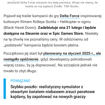
strzelanki Delta Force wreszcie ma datę premiery. Wciąż nie wiemy, ile
trzeba za nią zapłacić
Źródło: TiMi Studio.
.
Pojawił się trailer kampanii do gry
Delta Force
inspirowanej
kultowym filmem Ridleya Scotta –
Helikopter w ogniu
(
Black Hawk Down)
.
Zadebiutuje ona 21 lutego i będzie
dostępna na Steamie oraz w Epic Games Store.
Niestety
na tę chwilę nie poznaliśmy ceny. W odróżnieniu od
„podstawki” kampania będzie bowiem płatna.
Początkowo jej start był
planowany na styczeń 2025 r., ale
nastąpiło opóźnienie
, gdyż deweloperzy potrzebowali
więcej czasu, by ją dopracować. Na szczęście jednak nie
trwało to zbyt długo.
POWIĄZANE:
Szybko poszło: realistyczny symulator z
otwartym światem niebawem zrzuci pecetowe
kajdany, by zapolować na nowych graczy