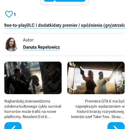

1
free-to-play
DLC i dodatki
daty premier / opóźnienia (gry)
strzelan
Autor:
Danuta Repelowicz
Najbardziej znienawidzona
Premiera GTA 6 ma być
odsłona kultowego cyklu survival
największym wydarzeniem w
horrorów może trafić na nowe
historii branży rozrywkowej,
platformy. Resident Evil 6
twierdzi szef Take-Two. Strauss
najpewniej czeka coś mniej niż
Zelnick widzi ogromny potencjał
remaster
w wersji PC