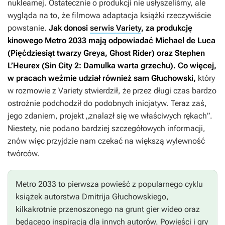
nuklearnej. Ostatecznie o produkcji nie usłyszeliśmy, ale
wygląda na to, że filmowa adaptacja książki rzeczywiście
powstanie.
Jak donosi
serwis Variety
, za produkcję
kinowego
Metro 2033
mają odpowiadać Michael de Luca
(
Pięćdziesiąt twarzy Greya
,
Ghost Rider
) oraz Stephen
L’Heurex (
Sin City 2: Damulka warta grzechu
). Co więcej,
w pracach weźmie udział również sam Głuchowski,
który
w rozmowie z Variety stwierdził, że przez długi czas bardzo
ostrożnie podchodził do podobnych inicjatyw. Teraz zaś,
jego zdaniem, projekt „znalazł się we właściwych rękach”.
Niestety, nie podano bardziej szczegółowych informacji,
znów więc przyjdzie nam czekać na większą wylewność
twórców.
Metro 2033
to pierwsza powieść z popularnego cyklu
książek autorstwa Dmitrija Głuchowskiego,
kilkakrotnie przenoszonego na grunt gier wideo oraz
będącego inspiracją dla innych autorów. Powieści i gry