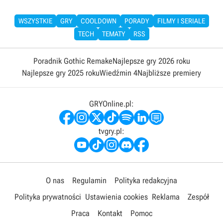
WSZYSTKIE
GRY
COOLDOWN
PORADY
FILMY I SERIALE
TECH
TEMATY
RSS
Poradnik Gothic Remake
Najlepsze gry 2026 roku
Najlepsze gry 2025 roku
Wiedźmin 4
Najbliższe premiery
GRYOnline.pl:
tvgry.pl:
O nas
Regulamin
Polityka redakcyjna
Polityka prywatności
Ustawienia cookies
Reklama
Zespół
Praca
Kontakt
Pomoc