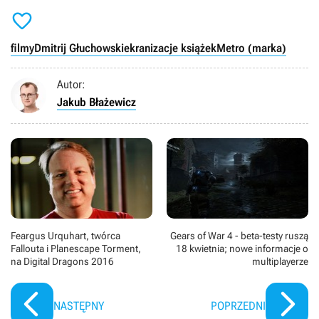

filmy
Dmitrij Głuchowski
ekranizacje książek
Metro (marka)
Autor:
Jakub Błażewicz
Feargus Urquhart, twórca
Gears of War 4 - beta-testy ruszą
Fallouta i Planescape Torment,
18 kwietnia; nowe informacje o
na Digital Dragons 2016
multiplayerze
NASTĘPNY
POPRZEDNI