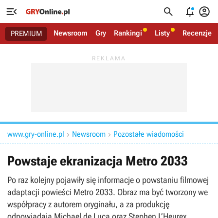




Newsroom
Gry
Rankingi
Listy
Recenzje
PREMIUM
www.gry-online.pl
Newsroom
Pozostałe wiadomości


Powstaje ekranizacja Metro 2033
Po raz kolejny pojawiły się informacje o powstaniu filmowej
adaptacji powieści Metro 2033. Obraz ma być tworzony we
współpracy z autorem oryginału, a za produkcję
odpowiadają Michael de Luca oraz Stephen L’Heurex.