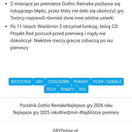
2 miesiące po premierze Gothic Remake pozbywa się
irytującego błędu, przez który nie dało się ukończyć gry.
Twórcy naprawili również dwie inne istotne usterki
Po 11 latach Wiedźmin 3 otrzymał funkcję, którą CD
Projekt Red porzucił przed premierą i nigdy nie
dokończył. Niektóre rzeczy gracze zobaczą po raz
pierwszy
WSZYSTKIE
GRY
COOLDOWN
PORADY
FILMY I SERIALE
TECH
TEMATY
RSS
Poradnik Gothic Remake
Najlepsze gry 2026 roku
Najlepsze gry 2025 roku
Wiedźmin 4
Najbliższe premiery
GRYOnline.pl: