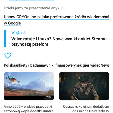
Dziękujemy za przeczytanie artykułu.
Ustaw GRYOnline.pl jako preferowane źródło wiadomości
w Google
WIĘCEJ:
Valve ratuje Linuxa? Nowe wyniki ankiet Steama
przynoszą przełom

Polska
ankiety i badania
wyniki finansowe
rynek gier wideo
Newzo
Anno 2205 – w skład przepustki
Cossacks kolejnym dodatkiem
sezonowej wejdą dodatki Tundra
do Europa Universalis IV