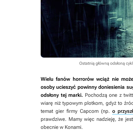
Ostatnią główną odsłoną cyklu
Wielu fanów horrorów wciąż nie mo
osoby ucieszyć powinny doniesienia s
odsłony tej marki.
Pochodzą one z twi
wiarę niż typowym plotkom, gdyż to źród
temat gier firmy Capcom (np.
o przyszł
prawdziwe. Mamy więc nadzieję, że jest
obecnie w Konami.