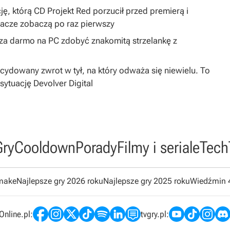
ję, którą CD Projekt Red porzucił przed premierą i
gracze zobaczą po raz pierwszy
y za darmo na PC zdobyć znakomitą strzelankę z
dowany zwrot w tył, na który odważa się niewielu. To
sytuację Devolver Digital
Gry
Cooldown
Porady
Filmy i seriale
Tech
emake
Najlepsze gry 2026 roku
Najlepsze gry 2025 roku
Wiedźmin 
nline.pl:
tvgry.pl: