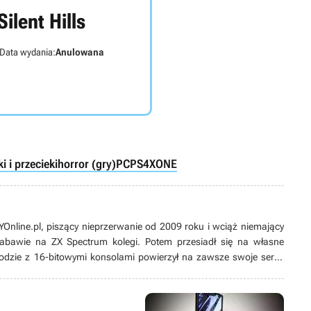
Silent Hills
Data wydania:
Anulowana
ki i przecieki
horror (gry)
PC
PS4
XONE
line.pl, piszący nieprzerwanie od 2009 roku i wciąż niemający
 zabawie na ZX Spectrum kolegi. Potem przesiadł się na własne
odzie z 16-bitowymi konsolami powierzył na zawsze swoje serce
ych produkcji, w tym zwłaszcza przygodówek, RPG-ów oraz gier z
ż pasjonat modów. Poza grami pożeracz fabuł w każdej postaci –