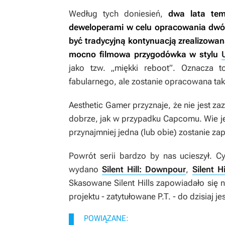
Według tych doniesień,
dwa lata tem
deweloperami w celu opracowania dwó
być tradycyjną kontynuacją zrealizowan
mocno filmowa przygodówka w stylu
jako tzw. „miękki reboot”. Oznacza 
fabularnego, ale zostanie opracowana tak,
Aesthetic Gamer przyznaje, że nie jest za
dobrze, jak w przypadku Capcomu. Wie jed
przynajmniej jedna (lub obie) zostanie za
Powrót serii bardzo by nas ucieszył. Cy
wydano
Silent Hill: Downpour
,
Silent H
Skasowane
Silent Hills
zapowiadało się n
projektu - zatytułowane
P.T.
- do dzisiaj je
POWIĄZANE: