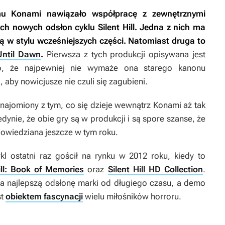
u Konami nawiązało współpracę z zewnętrznymi
ch nowych odsłon cyklu
Silent Hill
. Jedna z nich ma
ą w stylu wcześniejszych części. Natomiast druga to
Until Dawn
.
Pierwsza z tych produkcji opisywana jest
to, że najpewniej nie wymaże ona starego kanonu
 aby nowicjusze nie czuli się zagubieni.
znajomiony z tym, co się dzieje wewnątrz Konami aż tak
ynie, że obie gry są w produkcji i są spore szanse, że
powiedziana jeszcze w tym roku.
kl ostatni raz gościł na rynku w 2012 roku, kiedy to
ill: Book of Memories
oraz
Silent Hill HD Collection
.
a najlepszą odsłonę marki od długiego czasu, a demo
st
obiektem fascynacji
wielu miłośników horroru.