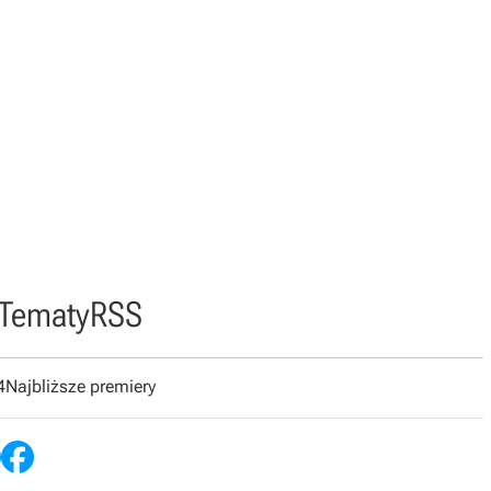
Tematy
RSS
4
Najbliższe premiery