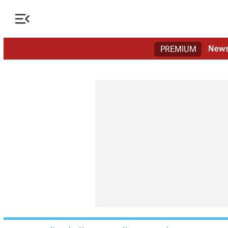

New
PREMIUM