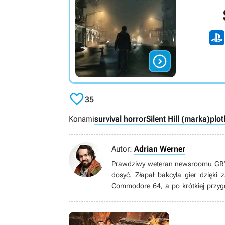


35
Konami
survival horror
Silent Hill (marka)
plot
Autor:
Adrian Werner
Prawdziwy weteran newsroomu GRYOn
dosyć. Złapał bakcyla gier dzięki
Commodore 64, a po krótkiej przyg
grom pecetowym. Wielbiciel niszow
gatunku immersive sim, jak równie
książek, seriali, filmów i komiksów.