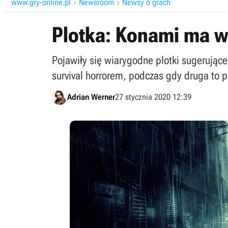
www.gry-online.pl
Newsroom
Newsy o grach


Plotka: Konami ma w 
Pojawiły się wiarygodne plotki sugerując
survival horrorem, podczas gdy druga to 
Adrian Werner
27 stycznia 2020 12:39