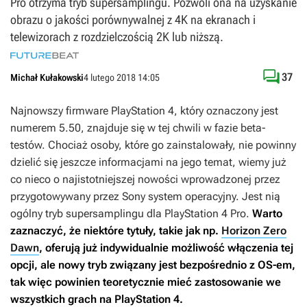
Pro otrzyma tryb supersamplingu. Pozwoli ona na uzyskanie
obrazu o jakości porównywalnej z 4K na ekranach i
telewizorach z rozdzielczością 2K lub niższą.

37
Michał Kułakowski
4 lutego 2018 14:05
Najnowszy firmware PlayStation 4, który oznaczony jest
numerem 5.50, znajduje się w tej chwili w fazie beta-
testów. Chociaż osoby, które go zainstalowały, nie powinny
dzielić się jeszcze informacjami na jego temat, wiemy już
co nieco o najistotniejszej nowości wprowadzonej przez
przygotowywany przez Sony system operacyjny. Jest nią
ogólny tryb supersamplingu dla PlayStation 4 Pro.
Warto
zaznaczyć, że niektóre tytuły, takie jak np.
Horizon Zero
Dawn
, oferują już indywidualnie możliwość włączenia tej
opcji, ale nowy tryb związany jest bezpośrednio z OS-em,
tak więc powinien teoretycznie mieć zastosowanie we
wszystkich grach na PlayStation 4.