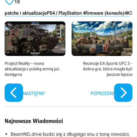

18
patche i aktualizacje
PS4 / PlayStation 4
firmware (konsole)
4K
Son
Project Reality – nowa
Recenzje EA Sports UFC 3 -
aktualizacja z polską armią już
dobra gra, która mogła być
dostępna
jeszcze lepsza
NASTĘPNY
POPRZEDNI
Najnowsze Wiadomości
BeamNG.drive budzi się z długiego snu z toną nowości,