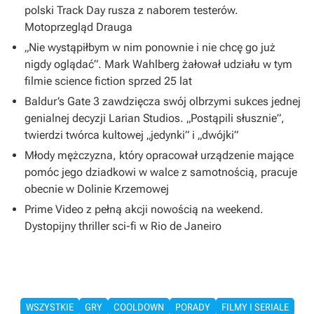
polski Track Day rusza z naborem testerów.
Motoprzegląd Drauga
„Nie wystąpiłbym w nim ponownie i nie chcę go już
nigdy oglądać”. Mark Wahlberg żałował udziału w tym
filmie science fiction sprzed 25 lat
Baldur’s Gate 3 zawdzięcza swój olbrzymi sukces jednej
genialnej decyzji Larian Studios. „Postąpili słusznie”,
twierdzi twórca kultowej „jedynki” i „dwójki”
Młody mężczyzna, który opracował urządzenie mające
pomóc jego dziadkowi w walce z samotnością, pracuje
obecnie w Dolinie Krzemowej
Prime Video z pełną akcji nowością na weekend.
Dystopijny thriller sci-fi w Rio de Janeiro
WSZYSTKIE
GRY
COOLDOWN
PORADY
FILMY I SERIALE