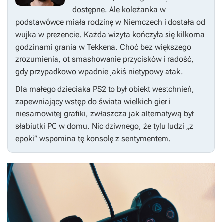
dostępne. Ale koleżanka w
podstawówce miała rodzinę w Niemczech i dostała od
wujka w prezencie. Każda wizyta kończyła się kilkoma
godzinami grania w
Tekkena
. Choć bez większego
zrozumienia, ot smashowanie przycisków i radość,
gdy przypadkowo wpadnie jakiś nietypowy atak.
Dla małego dzieciaka PS2 to był obiekt westchnień,
zapewniający wstęp do świata wielkich gier i
niesamowitej grafiki, zwłaszcza jak alternatywą był
słabiutki PC w domu. Nic dziwnego, że tylu ludzi „z
epoki” wspomina tę konsolę z sentymentem.