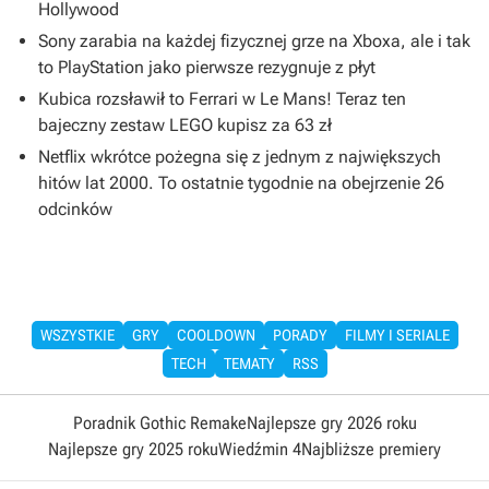
Hollywood
Sony zarabia na każdej fizycznej grze na Xboxa, ale i tak
to PlayStation jako pierwsze rezygnuje z płyt
Kubica rozsławił to Ferrari w Le Mans! Teraz ten
bajeczny zestaw LEGO kupisz za 63 zł
Netflix wkrótce pożegna się z jednym z największych
hitów lat 2000. To ostatnie tygodnie na obejrzenie 26
odcinków
WSZYSTKIE
GRY
COOLDOWN
PORADY
FILMY I SERIALE
TECH
TEMATY
RSS
Poradnik Gothic Remake
Najlepsze gry 2026 roku
Najlepsze gry 2025 roku
Wiedźmin 4
Najbliższe premiery