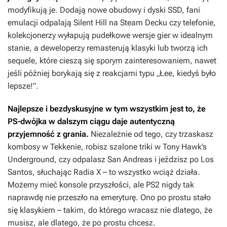
modyfikują je. Dodają nowe obudowy i dyski SSD, fani
emulacji odpalają
Silent Hill
na Steam Decku czy telefonie,
kolekcjonerzy wyłapują pudełkowe wersje gier w idealnym
stanie, a deweloperzy remasterują klasyki lub tworzą ich
sequele, które cieszą się sporym zainteresowaniem, nawet
jeśli później borykają się z reakcjami typu „Łee, kiedyś było
lepsze!”.
Najlepsze i bezdyskusyjne w tym wszystkim jest to, że
PS-dwójka w dalszym ciągu daje autentyczną
przyjemność z grania.
Niezależnie od tego, czy trzaskasz
kombosy w
Tekkenie
, robisz szalone triki w
Tony Hawk’s
Underground
, czy odpalasz
San Andreas
i jeździsz po Los
Santos, słuchając Radia X – to wszystko wciąż działa.
Możemy mieć konsole przyszłości, ale PS2 nigdy tak
naprawdę nie przeszło na emeryturę. Ono po prostu stało
się klasykiem – takim, do którego wracasz nie dlatego, że
musisz, ale dlatego, że po prostu chcesz.