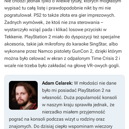
Nie chodzi jednak tylko o wielkie tytuły, których mogłabym
wypisać tu całą listę i prawdopodobnie nikt by mi nie
pogratulował. PS2 to także złota era gier imprezowych.
Żadnych wymówek, że ktoś nie zna sterowania –
wystarczyło wziąć pada i klikać losowe przyciski w
Tekkenie
. PlayStation 2 miało do dyspozycji też specjalne
akcesoria, takie jak mikrofony do karaoke SingStar, albo
wykonane przez Namco pistolety GunCon 2, dzięki którym
można było celować w ekran z odpalonym
Time Crisis 2
i
wcale nie trzeba było zakładać na głowę VR-owych gogli.
Adam Celarek:
W młodości nie dane
było mi posiadać PlayStation 2 na
własność. Duża popularność konsoli
w naszym kraju sprawiła jednak, że
nierzadko miałem przyjemność
pograć na konsoli podczas wizyt u rodziny oraz
znajomych. Do dzisiaj ciepło wspominam wieczory