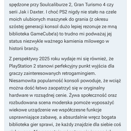
spędzone przy
Soulcaliburze 2
,
Gran Turismo 4
czy
serii
Jak i Daxter
. I choć PS2 nigdy nie stało na czele
moich ulubionych maszynek do grania (z okresu
szóstej generacji konsol dużo lepiej rezonuje ze mną
biblioteka GameCube’a) to trudno mi podważaj jej
status niezwykle ważnego kamienia milowego w
historii branży.
Z perspektywy 2025 roku wydaje mi się również, że
PlayStation 2 stanowi perfekcyjny punkt wyjścia dla
graczy zainteresowanych retrogamingiem.
Niesamowita popularność konsoli powoduje, że wciąż
można dość łatwo zaopatrzyć się w oryginalny
hardware w rozsądnej cenie. Żywa społeczność oraz
rozbudowana scena moderska pomoże wyposażyć
wiekowe urządzenie we współczesne funkcje
usprawniające zabawę, a absurdalnie wręcz bogata
biblioteka gier sprawi, że każdy znajdzie dla siebie coś