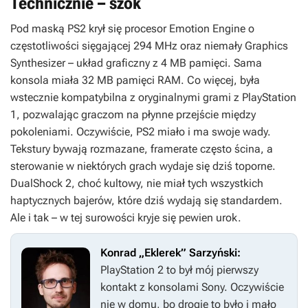
Technicznie – szok
Pod maską PS2 krył się procesor Emotion Engine o
częstotliwości sięgającej 294 MHz oraz niemały Graphics
Synthesizer – układ graficzny z 4 MB pamięci. Sama
konsola miała 32 MB pamięci RAM. Co więcej, była
wstecznie kompatybilna z oryginalnymi grami z PlayStation
1, pozwalając graczom na płynne przejście między
pokoleniami. Oczywiście, PS2 miało i ma swoje wady.
Tekstury bywają rozmazane, framerate często ścina, a
sterowanie w niektórych grach wydaje się dziś toporne.
DualShock 2, choć kultowy, nie miał tych wszystkich
haptycznych bajerów, które dziś wydają się standardem.
Ale i tak – w tej surowości kryje się pewien urok.
Konrad „Eklerek” Sarzyński:
PlayStation 2 to był mój pierwszy
kontakt z konsolami Sony. Oczywiście
nie w domu, bo drogie to było i mało