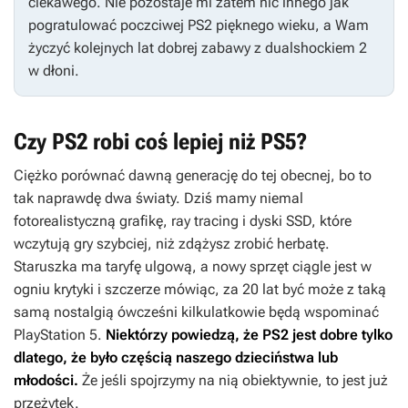
ciekawego. Nie pozostaje mi zatem nic innego jak
pogratulować poczciwej PS2 pięknego wieku, a Wam
życzyć kolejnych lat dobrej zabawy z dualshockiem 2
w dłoni.
Czy PS2 robi coś lepiej niż PS5?
Ciężko porównać dawną generację do tej obecnej, bo to
tak naprawdę dwa światy. Dziś mamy niemal
fotorealistyczną grafikę, ray tracing i dyski SSD, które
wczytują gry szybciej, niż zdążysz zrobić herbatę.
Staruszka ma taryfę ulgową, a nowy sprzęt ciągle jest w
ogniu krytyki i szczerze mówiąc, za 20 lat być może z taką
samą nostalgią ówcześni kilkulatkowie będą wspominać
PlayStation 5.
Niektórzy powiedzą, że PS2 jest dobre tylko
dlatego, że było częścią naszego dzieciństwa lub
młodości.
Że jeśli spojrzymy na nią obiektywnie, to jest już
przeżytek.