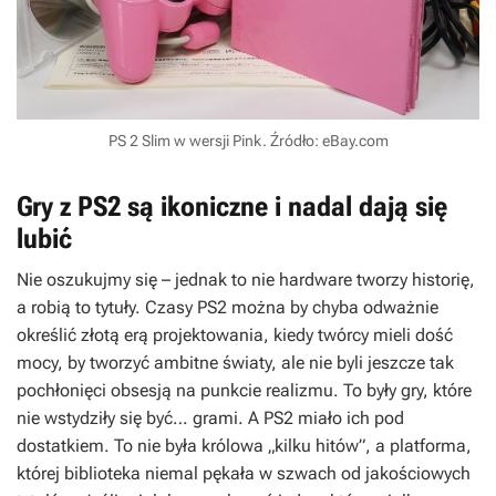
PS 2 Slim w wersji Pink. Źródło: eBay.com
Gry z PS2 są ikoniczne i nadal dają się
lubić
Nie oszukujmy się – jednak to nie hardware tworzy historię,
a robią to tytuły. Czasy PS2 można by chyba odważnie
określić złotą erą projektowania, kiedy twórcy mieli dość
mocy, by tworzyć ambitne światy, ale nie byli jeszcze tak
pochłonięci obsesją na punkcie realizmu. To były gry, które
nie wstydziły się być… grami. A PS2 miało ich pod
dostatkiem. To nie była królowa „kilku hitów”, a platforma,
której biblioteka niemal pękała w szwach od jakościowych