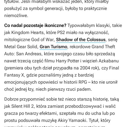
tytułów. Jeśli miałabym wskazać jeden, który miałby
posłużyć za symbol generacji, byłoby to praktycznie
niemożliwe.
Co nadal pozostaje ikoniczne?
Typowałabym klasyki, takie
jak
Kingdom Hearts
, które PS2 miało na wyłączność,
mitologiczne
God of War
,
Shadow of the Colossus
, serię
Metal Gear Solid
,
Gran Turismo
, rekordowe
Grand Theft
Auto: San Andreas
, które swojego czasu biło sprzedażą
nawet trzecią część filmu
Harry Potter i więzień Azkabanu
(premiera obu tych dzieł przypadła na 2004 rok), czy
Final
Fantasy X
, gdzie poznaliśmy jedną z bardziej
emocjonujących opowieści w historii RPG – kto nie uronił
choć jednej łzy, niech pierwszy rzuci padem.
Dobrze przypomnieć sobie też nieco starszą historię, taką
jak
Silent Hill 2
, która zamiast przebodźcowywać i walić
gracza po twarzy efektami, szeptała mu do ucha lub po
prostu podsuwała muzykę Akiry Yamaoki. Tytuł, który