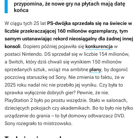
przypomina, że nowe gry na płytach mają datę
końca
W ciągu tych 25 lat
PS-dwójka sprzedała się na świecie w
liczbie przekraczającej 160 milionów egzemplarzy, tym
samym ustanawiając rekord nieosiągalny dla żadnej innej
konsoli
. Dopiero później pojawiła się
konkurencja
w
postaci Nintendo. DS sprzedał się w liczbie 154 milionów,
a Switch, który dziś chwali się wynikiem 150 milionów
sprzedanych sztuk, wciąż ma ambitne
plany
, by dogonić
poczciwą staruszkę od Sony. Nie zmienia to faktu, że w
2025 roku nadal nic nie przebiło jej wyniku. Czy była to
sprawka wyłącznie dobrych gier? Pewnie, że nie.
PlayStation 2 było po prostu wszędzie. Stało w salonach,
dziecięcych pokojach czy akademikach. Bo to było nie tylko
urządzenie do grania – to był domowy odtwarzacz DVD.
Sony rozegrało to mistrzowsko.