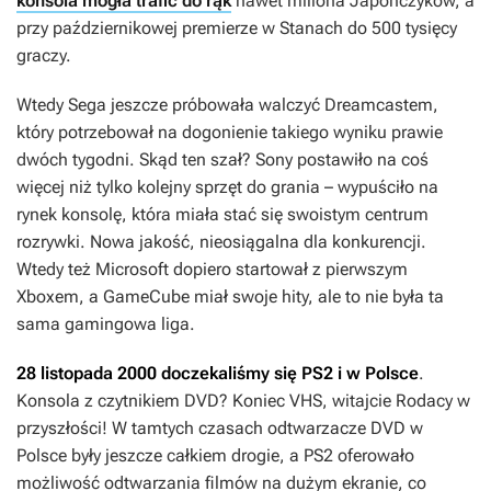
konsola mogła trafić do rąk
nawet miliona Japończyków, a
przy październikowej premierze w Stanach do 500 tysięcy
graczy.
Wtedy Sega jeszcze próbowała walczyć Dreamcastem,
który potrzebował na dogonienie takiego wyniku prawie
dwóch tygodni. Skąd ten szał? Sony postawiło na coś
więcej niż tylko kolejny sprzęt do grania – wypuściło na
rynek konsolę, która miała stać się swoistym centrum
rozrywki. Nowa jakość, nieosiągalna dla konkurencji.
Wtedy też Microsoft dopiero startował z pierwszym
Xboxem, a GameCube miał swoje hity, ale to nie była ta
sama gamingowa liga.
28 listopada 2000 doczekaliśmy się PS2 i w Polsce
.
Konsola z czytnikiem DVD? Koniec VHS, witajcie Rodacy w
przyszłości! W tamtych czasach odtwarzacze DVD w
Polsce były jeszcze całkiem drogie, a PS2 oferowało
możliwość odtwarzania filmów na dużym ekranie, co