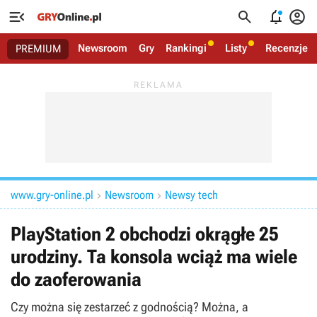




Newsroom
Gry
Rankingi
Listy
Recenzje
PREMIUM
www.gry-online.pl
Newsroom
Newsy tech


PlayStation 2 obchodzi okrągłe 25
urodziny. Ta konsola wciąż ma wiele
do zaoferowania
Czy można się zestarzeć z godnością? Można, a