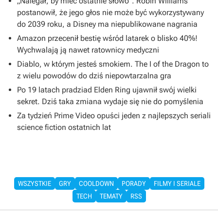
„Nalegał, by mieć ostatnie słowo”. Robin Williams
postanowił, że jego głos nie może być wykorzystywany
do 2039 roku, a Disney ma niepublikowane nagrania
Amazon przecenił bestię wśród latarek o blisko 40%!
Wychwalają ją nawet ratownicy medyczni
Diablo, w którym jesteś smokiem. The I of the Dragon to
z wielu powodów do dziś niepowtarzalna gra
Po 19 latach pradziad Elden Ring ujawnił swój wielki
sekret. Dziś taka zmiana wydaje się nie do pomyślenia
Za tydzień Prime Video opuści jeden z najlepszych seriali
science fiction ostatnich lat
WSZYSTKIE
GRY
COOLDOWN
PORADY
FILMY I SERIALE
TECH
TEMATY
RSS