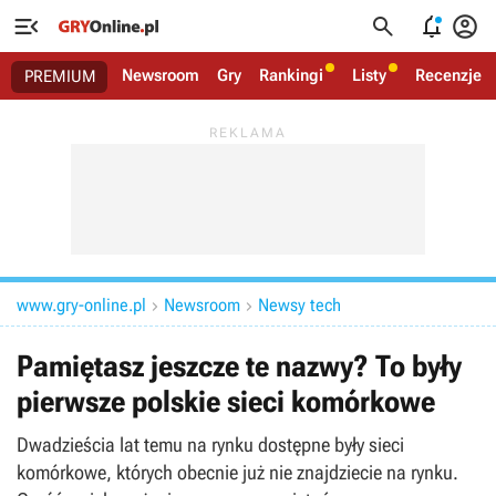




Newsroom
Gry
Rankingi
Listy
Recenzje
PREMIUM
www.gry-online.pl
Newsroom
Newsy tech


Pamiętasz jeszcze te nazwy? To były
pierwsze polskie sieci komórkowe
Dwadzieścia lat temu na rynku dostępne były sieci
komórkowe, których obecnie już nie znajdziecie na rynku.