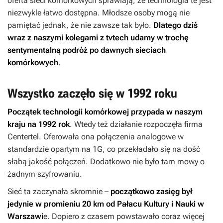
oferta sieci komórkowych sprawiają, że technologia te jest
niezwykle łatwo dostępna. Młodsze osoby mogą nie
pamiętać jednak, że nie zawsze tak było.
Dlatego dziś
wraz z naszymi kolegami z tvtech udamy w trochę
sentymentalną podróż po dawnych sieciach
komórkowych
.
Wszystko zaczęło się w 1992 roku
Początek technologii komórkowej przypada w naszym
kraju na 1992 rok
. Wtedy też działanie rozpoczęła firma
Centertel. Oferowała ona połączenia analogowe w
standardzie opartym na 1G, co przekładało się na dość
słabą jakość połączeń. Dodatkowo nie było tam mowy o
żadnym szyfrowaniu.
Sieć ta zaczynała skromnie –
początkowo zasięg był
jedynie w promieniu 20 km od Pałacu Kultury i Nauki w
Warszawi
e. Dopiero z czasem powstawało coraz więcej