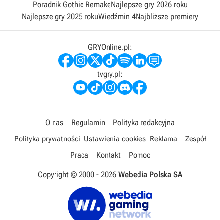
Poradnik Gothic Remake
Najlepsze gry 2026 roku
Najlepsze gry 2025 roku
Wiedźmin 4
Najbliższe premiery
GRYOnline.pl:
tvgry.pl:
O nas
Regulamin
Polityka redakcyjna
Polityka prywatności
Ustawienia cookies
Reklama
Zespół
Praca
Kontakt
Pomoc
Copyright © 2000 -
2026
Webedia Polska SA