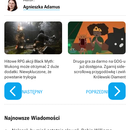
Agnieszka Adamus
Hitowe RPG akcji Black Myth:
Druga gra za darmo na GOG-u
Wukong może otrzymać 2 duże
już dostępna. Zgarnij side-
dodatki. Niewykluczone, że
scrollową przygodówkę i zwiń
powstanie trylogia
Królewski Diament
NASTĘPNY
POPRZEDNI
Najnowsze Wiadomości