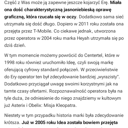
Część z Was może ją zapewne jeszcze kojarzyć Erę.
Miała
ona dość charakterystyczną jasnoniebieską oprawę
graficzną, która rzucała się w oczy
. Dodatkowo sama sieć
utrzymała się dość długo. Dopiero w 2011 roku została ona
przejęta przez T-Mobile. Co ciekawe jednak, utworzona
przez operatora w 2004 roku marka Heyah utrzymała się po
dziś dzień.
W tym momencie możemy powrócić do Centertel, które w
1998 roku również uruchomiło Ideę, czyli swoją markę
oferującą cyfrowy standard połączeń. W przeciwieństwie
do Ery operator ten był zdecydowanie bardziej „wyrazisty”.
Dodatkowo przyciągał uwagę swoimi korzystnymi jak na
tamte czasy ofertami. Rozpoznawalność operatora była na
tyle duża, że odniesienie do niego znajdziemy w kultowym
już
Asterix i Obelix: Misja Kleopatra
.
Niestety w tym przypadku historia marki była zdecydowanie
krótsza.
Już w 2005 roku Idea została bowiem przejęta