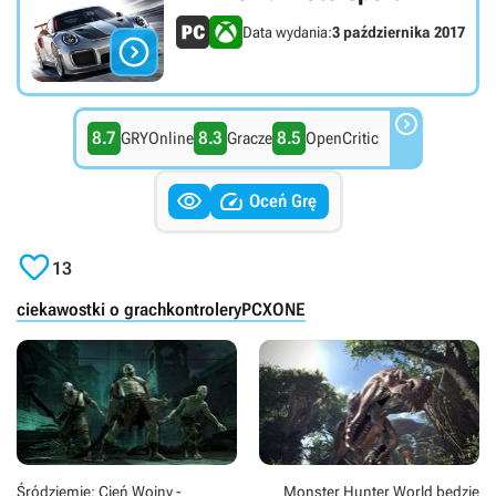
Data wydania:
3 października 2017


8.7
8.3
8.5
GRYOnline
Gracze
OpenCritic


Oceń Grę

13
ciekawostki o grach
kontrolery
PC
XONE
Śródziemie: Cień Wojny -
Monster Hunter World będzie