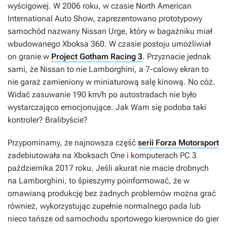
wyścigowej. W 2006 roku, w czasie North American
International Auto Show, zaprezentowano prototypowy
samochód nazwany Nissan Urge, który w bagażniku miał
wbudowanego Xboksa 360. W czasie postoju umożliwiał
on granie w
Project Gotham Racing 3
. Przyznacie jednak
sami, że Nissan to nie Lamborghini, a 7-calowy ekran to
nie garaż zamieniony w miniaturową salę kinową. No cóż.
Widać zasuwanie 190 km/h po autostradach nie było
wystarczająco emocjonujące. Jak Wam się podoba taki
kontroler? Bralibyście?
Przypominamy, że najnowsza część
serii Forza Motorsport
zadebiutowała na Xboksach One i komputerach PC 3
października 2017 roku. Jeśli akurat nie macie drobnych
na Lamborghini, to śpieszymy poinformować, że w
omawianą produkcję bez żadnych problemów można grać
również, wykorzystując zupełnie normalnego pada lub
nieco tańsze od samochodu sportowego kierownice do gier