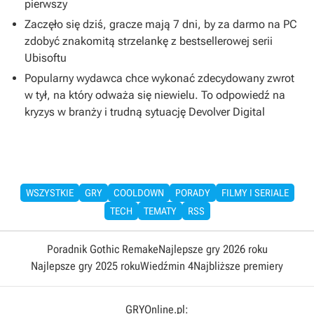
pierwszy
Zaczęło się dziś, gracze mają 7 dni, by za darmo na PC
zdobyć znakomitą strzelankę z bestsellerowej serii
Ubisoftu
Popularny wydawca chce wykonać zdecydowany zwrot
w tył, na który odważa się niewielu. To odpowiedź na
kryzys w branży i trudną sytuację Devolver Digital
WSZYSTKIE
GRY
COOLDOWN
PORADY
FILMY I SERIALE
TECH
TEMATY
RSS
Poradnik Gothic Remake
Najlepsze gry 2026 roku
Najlepsze gry 2025 roku
Wiedźmin 4
Najbliższe premiery
GRYOnline.pl: