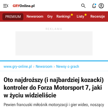




Newsroom
Gry
Rankingi
Listy
Recenzje
PREMIUM
www.gry-online.pl
Newsroom
Newsy o grach


Oto najdroższy (i najbardziej kozacki)
kontroler do Forza Motorsport 7, jaki
w życiu widzieliście
Pewien francuski miłośnik motoryzacji i gier wideo, noszący