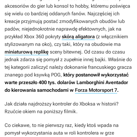
akcesoriów do gier lub konsol to hobby, któremu poświęca
się wielu co bardziej oddanych fanów. Najczęściej ich
kreacje przyjmują postać zmodyfikowanych obudów lub
padów, niejednokrotnie naprawdę efektownych, jak na
przykład Xbox 360 pokryty
skórą aligatora
(z włącznikiem
stylizowanym na oko), czy taki, który na obudowie ma
miniaturową replikę
sceny bitewnej. Od czasu do czasu
jednak zdarza się pomysł z zupełnie innej bajki. Właśnie do
tej kategorii zaliczyć należy
dokonanie francuskiego gracza
znanego pod ksywką POG,
który postanowił wykorzystać
warte przeszło 400 tys. dolarów Lamborghini Aventador
do kierowania samochodami w
Forza Motorsport 7
.
Jak działa najdroższy kontroler do Xboksa w historii?
Rzućcie okiem na poniższy filmik.
Co ciekawe, to nie pierwszy raz, kiedy ktoś wpada na
pomysł wykorzystania auta w roli kontrolera w grze