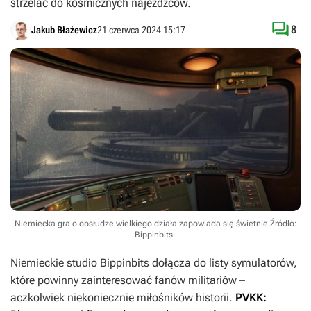
strzelać do kosmicznych najeźdźców.

8
Jakub Błażewicz
21 czerwca 2024 15:17
Niemiecka gra o obsłudze wielkiego działa zapowiada się świetnie
Źródło:
Bippinbits.
.
Niemieckie studio Bippinbits dołącza do listy symulatorów,
które powinny zainteresować fanów militariów –
aczkolwiek niekoniecznie miłośników historii.
PVKK: