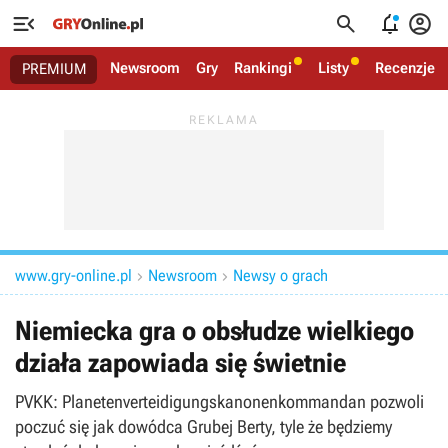




Newsroom
Gry
Rankingi
Listy
Recenzje
PREMIUM
www.gry-online.pl
Newsroom
Newsy o grach


Niemiecka gra o obsłudze wielkiego
działa zapowiada się świetnie
PVKK: Planetenverteidigungskanonenkommandan pozwoli
poczuć się jak dowódca Grubej Berty, tyle że będziemy