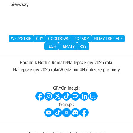
pierwszy
WSZYSTKIE
GRY
COOLDOWN
PORADY
FILMY I SERIALE
TECH
TEMATY
RSS
Poradnik Gothic Remake
Najlepsze gry 2026 roku
Najlepsze gry 2025 roku
Wiedźmin 4
Najbliższe premiery
GRYOnline.pl:
tvgry.pl: