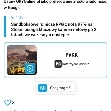
Ustaw GRYOnline.pl jako preferowane źródło wiadomości
w Google
WIĘCEJ:
Sandboksowe rolnicze RPG z notą 97% na
Steam osiąga kluczowy kamień milowy po 2
latach we wczesnym dostępie
PVKK
Data wydania:
2027


Chcę zagrać

2