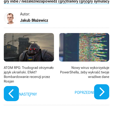
gry indie / niezależne
zapowiedź (gry)
trailery (gry)
gry symulacyjn
Autor:
Jakub Błażewicz
ATOM RPG: Trudograd otrzymało
Nowy wirus wykorzystuje
język ukraiński. Efekt?
PowerShella, żeby wykraść twoje
Bombardowanie recenzji przez
wrażliwe dane
Rosjan
POPRZEDNI
NASTĘPNY