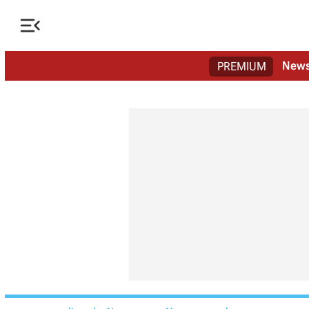

New
PREMIUM