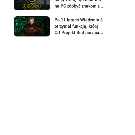
na PC zdobyć znakomitą
strzelankę z
bestsellerowej serii
Po 11 latach Wiedźmin 3
Ubisoftu
otrzymał funkcję, którą
CD Projekt Red porzucił
przed premierą i nigdy
nie dokończył. Niektóre
rzeczy gracze zobaczą po
raz pierwszy