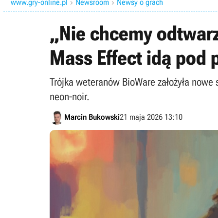
www.gry-online.pl
Newsroom
Newsy o grach


„Nie chcemy odtwarz
Mass Effect idą pod
Trójka weteranów BioWare założyła nowe 
neon-noir.
Marcin Bukowski
21 maja 2026 13:10