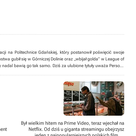
acji na Politechnice Gdańskiej, który postanowił poświęcić swoje
stwa gubił się w Górniczej Dolinie oraz „wbijał golda” w League of
y nadal bawią go tak samo. Dziś za ulubione tytuły uważa Persony
rom Software. Stroni od konsol, a wyjątkowe miejsce w jego sercu
znie działa jako tłumacz, tworzy swoją pierwszą grę bądź spędza
głównie tych animowanych).
Był wielkim hitem na Prime Video, teraz wjechał na
ment
Netflix. Od dziś u giganta streamingu obejrzysz
jeden z najpopularniejszych polskich filmów