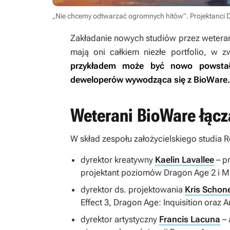
„Nie chcemy odtwarzać ogromnych hitów”. Projektanci 
Zakładanie nowych studiów przez weteran
mają oni całkiem niezłe portfolio, w 
przykładem może być nowo powstałe
deweloperów wywodząca się z BioWare.
Weterani BioWare łączą
W skład zespołu założycielskiego studia 
dyrektor kreatywny
Kaelin Lavallee
– pr
projektant poziomów
Dragon Age 2
i
M
dyrektor ds. projektowania
Kris Schon
Effect 3
,
Dragon Age: Inquisition
oraz
A
dyrektor artystyczny
Francis Lacuna
– 