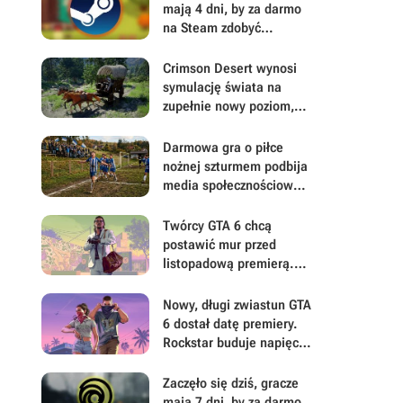
mają 4 dni, by za darmo
na Steam zdobyć
świetnie oceniane RPG
fantasy od polskiego
Crimson Desert wynosi
wydawcy. To prezent z
symulację świata na
okazji ważnego
zupełnie nowy poziom,
ogłoszenia
wprowadzając
realistyczny system
Darmowa gra o piłce
popytu i podaży
nożnej szturmem podbija
media społecznościowe.
Polski Piłkarz Simulator
to istna kopalnia
Twórcy GTA 6 chcą
memów, w której nikt nie
postawić mur przed
jest bezpieczny
listopadową premierą.
PlayStation może
sugerować, że Rockstar
Nowy, długi zwiastun GTA
Games przymierza się do
6 dostał datę premiery.
kolejnego uderzenia
Rockstar buduje napięcie
krótkim teaserem
Zaczęło się dziś, gracze
mają 7 dni, by za darmo