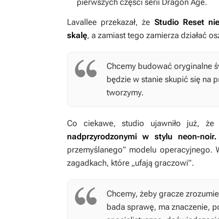
pierwszych części serii
Dragon Age
.
Lavallee przekazał, że
Studio Reset ni
skalę
, a zamiast tego zamierza działać 
Chcemy budować oryginalne świ
będzie w stanie skupić się na pr
tworzymy.
Co ciekawe, studio ujawniło już, ż
nadprzyrodzonymi w stylu neon-noir
przemyślanego” modelu operacyjnego. W
zagadkach, które „ufają graczowi”.
Chcemy, żeby gracze zrozumiel
bada sprawę, ma znaczenie, p