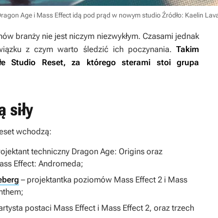
Dragon Age i Mass Effect idą pod prąd w nowym studio
Źródło: Kaelin Lava
ów branży nie jest niczym niezwykłym. Czasami jednak
związku z czym warto śledzić ich poczynania.
Takim
 Studio Reset, za którego sterami stoi grupa
 siły
Reset wchodzą:
ojektant techniczny
Dragon Age: Origins
oraz
ass Effect: Andromeda
;
eberg
– projektantka poziomów
Mass Effect 2
i
Mass
nthem
;
artysta postaci
Mass Effect
i
Mass Effect 2
, oraz trzech