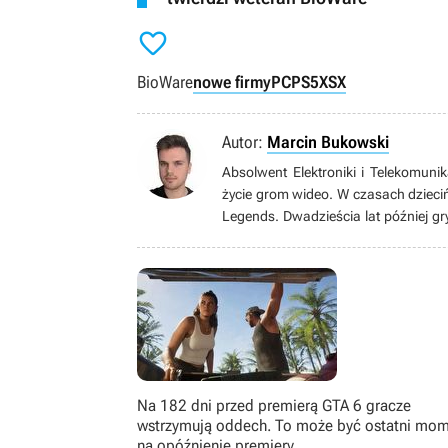

BioWare
nowe firmy
PC
PS5
XSX
Autor:
Marcin Bukowski
Absolwent Elektroniki i Telekomunik
życie grom wideo. W czasach dzieciń
Legends. Dwadzieścia lat później gr
oraz produkcje typu soulslike od F
zajmuje PC. Po godzinach hobbystyc
czas na oglądaniu filmów i seriali (
Na 182 dni przed premierą GTA 6 gracze
wstrzymują oddech. To może być ostatni mo
na opóźnienie premiery