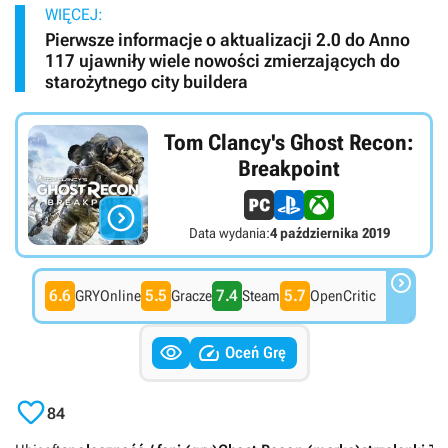
WIĘCEJ:
Pierwsze informacje o aktualizacji 2.0 do Anno
117 ujawniły wiele nowości zmierzających do
starożytnego city buildera
Tom Clancy's Ghost Recon:
Breakpoint

Data wydania:
4 października 2019

6.6
5.5
7.4
5.7
GRYOnline
Gracze
Steam
OpenCritic


Oceń Grę

84