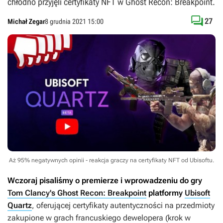
chłodno przyjęli certyfikaty NFT w Ghost Recon: Breakpoint.

27
Michał Zegar
8 grudnia 2021 15:00
Aż 95% negatywnych opinii - reakcja graczy na certyfikaty NFT od Ubisoftu.
Wczoraj pisaliśmy o premierze i wprowadzeniu do gry
Tom Clancy's Ghost Recon: Breakpoint
platformy
Ubisoft
Quartz
, oferującej certyfikaty autentyczności na przedmioty
zakupione w grach francuskiego dewelopera (krok w