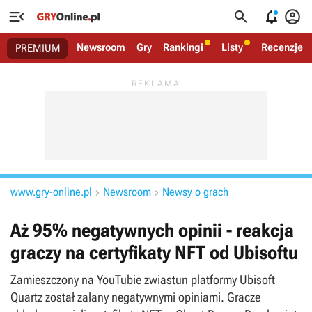




Newsroom
Gry
Rankingi
Listy
Recenzje
PREMIUM
www.gry-online.pl
Newsroom
Newsy o grach


Aż 95% negatywnych opinii - reakcja
graczy na certyfikaty NFT od Ubisoftu
Zamieszczony na YouTubie zwiastun platformy Ubisoft
Quartz został zalany negatywnymi opiniami. Gracze