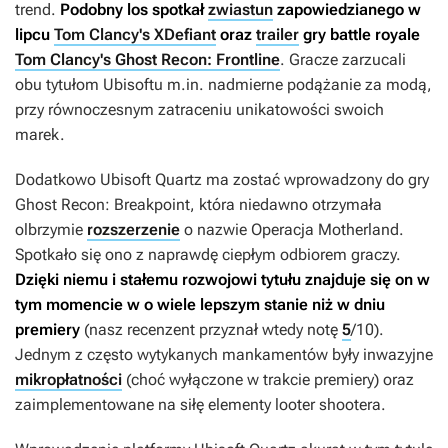
trend.
Podobny los spotkał
zwiastun
zapowiedzianego w
lipcu
Tom Clancy's XDefiant
oraz
trailer
gry battle royale
Tom Clancy's Ghost Recon: Frontline
. Gracze zarzucali
obu tytułom Ubisoftu m.in. nadmierne podążanie za modą,
przy równoczesnym zatraceniu unikatowości swoich
marek.
Dodatkowo Ubisoft Quartz ma zostać wprowadzony do gry
Ghost Recon: Breakpoint
, która niedawno otrzymała
olbrzymie
rozszerzenie
o nazwie Operacja Motherland.
Spotkało się ono z naprawdę ciepłym odbiorem graczy.
Dzięki niemu i stałemu rozwojowi tytułu znajduje się on w
tym momencie w o wiele lepszym stanie niż w dniu
premiery
(nasz recenzent przyznał wtedy notę
5
/10).
Jednym z często wytykanych mankamentów były inwazyjne
mikropłatności
(choć wyłączone w trakcie premiery) oraz
zaimplementowane na siłę elementy looter shootera.