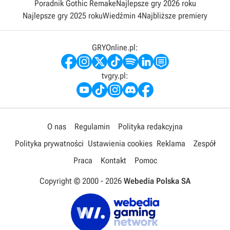
Poradnik Gothic Remake
Najlepsze gry 2026 roku
Najlepsze gry 2025 roku
Wiedźmin 4
Najbliższe premiery
GRYOnline.pl:
tvgry.pl:
O nas
Regulamin
Polityka redakcyjna
Polityka prywatności
Ustawienia cookies
Reklama
Zespół
Praca
Kontakt
Pomoc
Copyright © 2000 -
2026
Webedia Polska SA