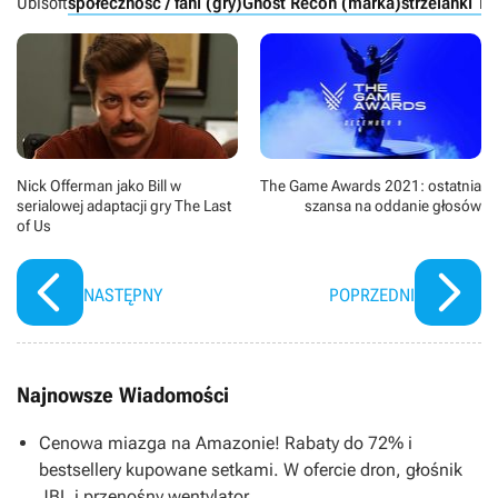
Ubisoft
społeczność / fani (gry)
Ghost Recon (marka)
strzelanki T
Nick Offerman jako Bill w
The Game Awards 2021: ostatnia
serialowej adaptacji gry The Last
szansa na oddanie głosów
of Us
NASTĘPNY
POPRZEDNI
Najnowsze Wiadomości
Cenowa miazga na Amazonie! Rabaty do 72% i
bestsellery kupowane setkami. W ofercie dron, głośnik
JBL i przenośny wentylator