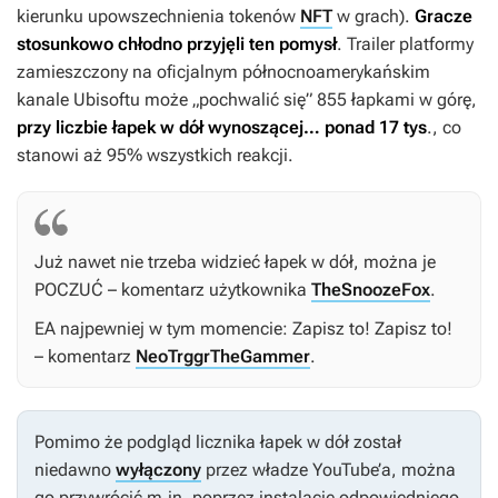
kierunku upowszechnienia tokenów
NFT
w grach).
Gracze
stosunkowo chłodno przyjęli ten pomysł
. Trailer platformy
zamieszczony na oficjalnym północnoamerykańskim
kanale Ubisoftu może „pochwalić się” 855 łapkami w górę,
przy liczbie łapek w dół wynoszącej… ponad 17 tys
., co
stanowi aż 95% wszystkich reakcji.
Już nawet nie trzeba widzieć łapek w dół, można je
POCZUĆ – komentarz użytkownika
TheSnoozeFox
.
EA najpewniej w tym momencie: Zapisz to! Zapisz to!
– komentarz
NeoTrggrTheGammer
.
Pomimo że podgląd licznika łapek w dół został
niedawno
wyłączony
przez władze YouTube’a, można
go przywrócić m.in. poprzez instalację odpowiedniego