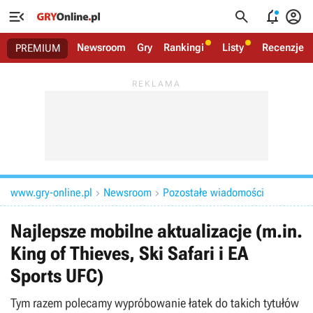




Newsroom
Gry
Rankingi
Listy
Recenzje
PREMIUM
www.gry-online.pl
Newsroom
Pozostałe wiadomości


Najlepsze mobilne aktualizacje (m.in.
King of Thieves, Ski Safari i EA
Sports UFC)
Tym razem polecamy wypróbowanie łatek do takich tytułów