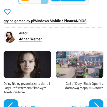

gry na gameplay.pl
Windows Mobile / Phone
AND
iOS
Autor:
Adrian Werner
Daisy Ridley przymierzana do roli
Call of Duty: Black Ops III z
Lary Croft w trzecim filmowym
darmową mapą Nuk3town
Tomb Raiderze