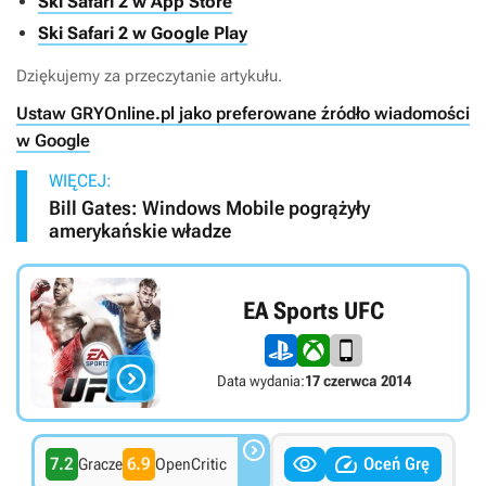
Ski Safari 2 w App Store
Ski Safari 2 w Google Play
Dziękujemy za przeczytanie artykułu.
Ustaw GRYOnline.pl jako preferowane źródło wiadomości
w Google
WIĘCEJ:
Bill Gates: Windows Mobile pogrążyły
amerykańskie władze
EA Sports UFC

Data wydania:
17 czerwca 2014



7.2
6.9
Oceń Grę
Gracze
OpenCritic