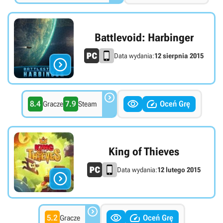
Battlevoid: Harbinger
Data wydania:
12 sierpnia 2015




8.4
7.9
Oceń Grę
Gracze
Steam
King of Thieves
Data wydania:
12 lutego 2015




5.2
Oceń Grę
Gracze