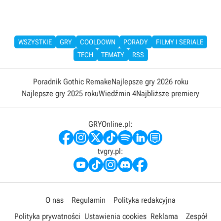
WSZYSTKIE
GRY
COOLDOWN
PORADY
FILMY I SERIALE
TECH
TEMATY
RSS
Poradnik Gothic Remake
Najlepsze gry 2026 roku
Najlepsze gry 2025 roku
Wiedźmin 4
Najbliższe premiery
GRYOnline.pl:
tvgry.pl:
O nas
Regulamin
Polityka redakcyjna
Polityka prywatności
Ustawienia cookies
Reklama
Zespół