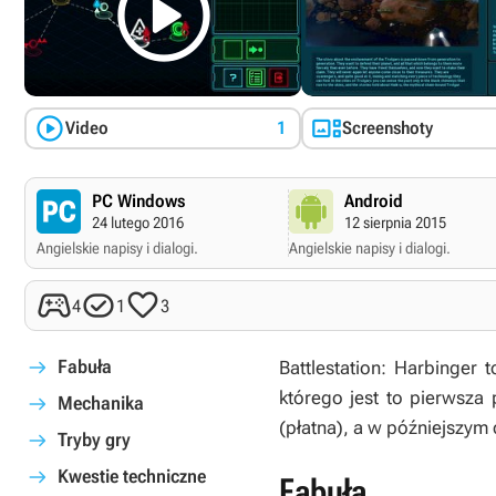



Video
1
Screenshoty
PC Windows
Android
24 lutego 2016
12 sierpnia 2015
Angielskie napisy i dialogi.
Angielskie napisy i dialogi.



4
1
3
Fabuła
Battlestation: Harbinger
t
którego jest to pierwsza 
Mechanika
(płatna), a w późniejszym 
Tryby gry
Kwestie techniczne
Fabuła