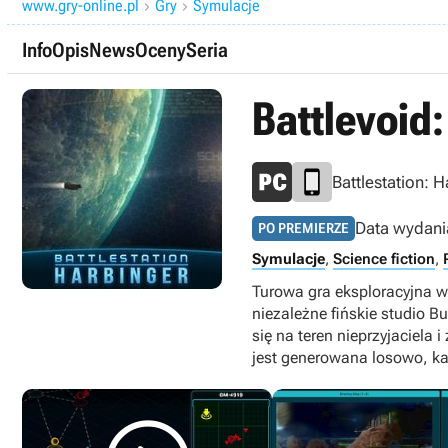
www.gry-online.pl
Gry
Symulacje


Info
Opis
News
Oceny
Seria
Battlevoid
Battlestation: 
Data wydani
PO PREMIERZE
Symulacje
,
Science fiction
,
Turowa gra eksploracyjna w
niezależne fińskie studio B
się na teren nieprzyjaciela
jest generowana losowo, k