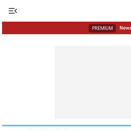

New
PREMIUM