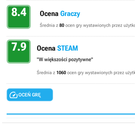
8.4
Ocena
Graczy
Średnia z
80
ocen gry wystawionych przez użytko
7.9
Ocena
STEAM
"W większości pozytywne"
Średnia z
1060
ocen gry wystawionych przez uży

OCEŃ GRĘ