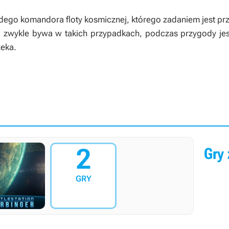
dego komandora floty kosmicznej, którego zadaniem jest prz
to zwykle bywa w takich przypadkach, podczas przygody jest
zeka.
2
Gry 
GRY