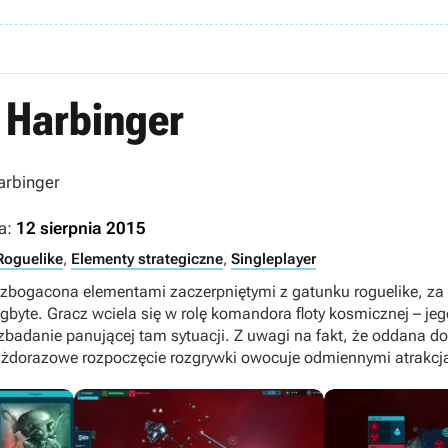
: Harbinger
Harbinger
a:
12 sierpnia 2015
Roguelike
,
Elementy strategiczne
,
Singleplayer
zbogacona elementami zaczerpniętymi z gatunku roguelike, za 
ugbyte. Gracz wciela się w rolę komandora floty kosmicznej – je
 i zbadanie panującej tam sytuacji. Z uwagi na fakt, że oddana d
ażdorazowe rozpoczęcie rozgrywki owocuje odmiennymi atrakcj