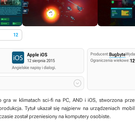
12
Producent:
Bugbyte
Wyda
Apple iOS
Ograniczenia wiekowe:
12
12 sierpnia 2015
Angielskie napisy i dialogi.

o gra w klimatach sci-fi na PC, AND i iOS, stworzona przez
produkcja. Tytuł ukazał się najpierw na urządzeniach mobi
czasie został przeniesiony na komputery osobiste.