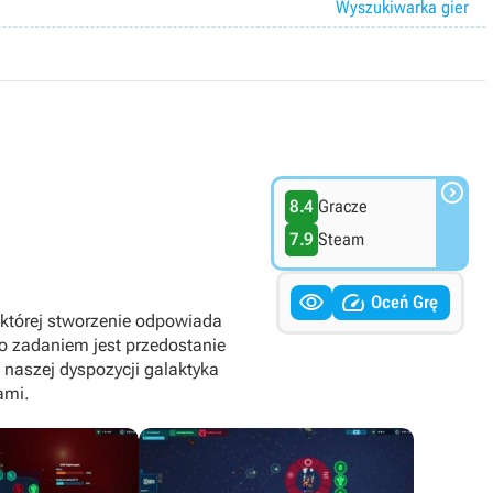
Wyszukiwarka gier

8.4
Gracze
7.9
Steam


Oceń Grę
której stworzenie odpowiada
go zadaniem jest przedostanie
o naszej dyspozycji galaktyka
ami.