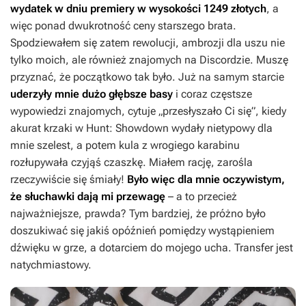
wydatek w dniu premiery w wysokości 1249 złotych
, a
więc ponad dwukrotność ceny starszego brata.
Spodziewałem się zatem rewolucji, ambrozji dla uszu nie
tylko moich, ale również znajomych na Discordzie. Muszę
przyznać, że początkowo tak było. Już na samym starcie
uderzyły mnie dużo głębsze basy
i coraz częstsze
wypowiedzi znajomych, cytuje „przesłyszało Ci się”, kiedy
akurat krzaki w
Hunt: Showdown
wydały nietypowy dla
mnie szelest, a potem kula z wrogiego karabinu
rozłupywała czyjąś czaszkę. Miałem rację, zarośla
rzeczywiście się śmiały!
Było więc dla mnie oczywistym,
że słuchawki dają mi przewagę
– a to przecież
najważniejsze, prawda? Tym bardziej, że próżno było
doszukiwać się jakiś opóźnień pomiędzy wystąpieniem
dźwięku w grze, a dotarciem do mojego ucha. Transfer jest
natychmiastowy.