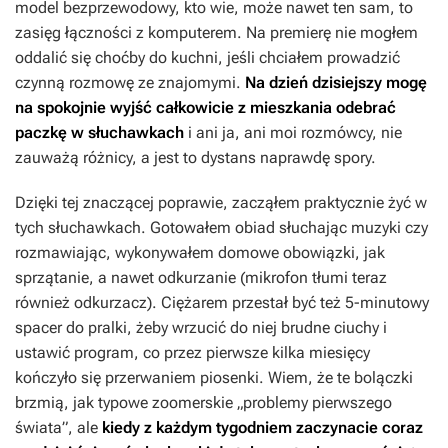
model bezprzewodowy, kto wie, może nawet ten sam, to
zasięg łączności z komputerem. Na premierę nie mogłem
oddalić się choćby do kuchni, jeśli chciałem prowadzić
czynną rozmowę ze znajomymi.
Na dzień dzisiejszy mogę
na spokojnie wyjść całkowicie z mieszkania odebrać
paczkę w słuchawkach
i ani ja, ani moi rozmówcy, nie
zauważą różnicy, a jest to dystans naprawdę spory.
Dzięki tej znaczącej poprawie, zacząłem praktycznie żyć w
tych słuchawkach. Gotowałem obiad słuchając muzyki czy
rozmawiając, wykonywałem domowe obowiązki, jak
sprzątanie, a nawet odkurzanie (mikrofon tłumi teraz
również odkurzacz). Ciężarem przestał być też 5-minutowy
spacer do pralki, żeby wrzucić do niej brudne ciuchy i
ustawić program, co przez pierwsze kilka miesięcy
kończyło się przerwaniem piosenki. Wiem, że te bolączki
brzmią, jak typowe zoomerskie „problemy pierwszego
świata”, ale
kiedy z każdym tygodniem zaczynacie coraz