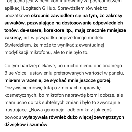
Logitecha jest w pełni konfigurowalny za pośrednictwem
aplikacji Logitech G Hub. Sprawdziłem również to i
początkowo
okropnie zawiodłem się na tym, że zakresy
suwaków, pozwalające na dostosowanie odpowiednich
tonów, de-essera, korektora itp., mają znacznie mniejsze
zakresy
, niż w przypadku poprzedniego modelu.
Stwierdziłem, że może to wynikać z ewentualnej
modyfikacji mikrofonu, ale to nie było to.
Co tym bardziej ciekawe, po uruchomieniu opcjonalnego
Blue Voice i ustawieniu preferowanych wartości w panelu,
miałem wrażenie, że słychać mnie jeszcze gorzej
.
Oczywiście mówię tutaj o zmianach naprawdę
kosmetycznych, bo mikrofon naprawdę brzmi dobrze, ale
mam ucho do tak subtelnych zmian i było to zwyczajnie
frustrujące. „Nowa generacja” odbiornika z jakiegoś
powodu
wyłapywała również dużo więcej zewnętrznych
dźwięków i szumów
.