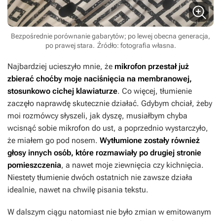
Bezpośrednie porównanie gabarytów; po lewej obecna generacja,
po prawej stara.
Źródło: fotografia własna.
Najbardziej ucieszyło mnie, że
mikrofon przestał już
zbierać choćby moje naciśnięcia na membranowej,
stosunkowo cichej klawiaturze
. Co więcej, tłumienie
zaczęło naprawdę skutecznie działać. Gdybym chciał, żeby
moi rozmówcy słyszeli, jak dyszę, musiałbym chyba
wcisnąć sobie mikrofon do ust, a poprzednio wystarczyło,
że miałem go pod nosem.
Wytłumione zostały również
głosy innych osób, które rozmawiały po drugiej stronie
pomieszczenia
, a nawet moje ziewnięcia czy kichnięcia.
Niestety tłumienie dwóch ostatnich nie zawsze działa
idealnie, nawet na chwilę pisania tekstu.
W dalszym ciągu natomiast nie było zmian w emitowanym