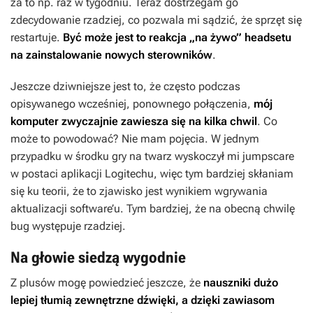
za to np. raz w tygodniu. Teraz dostrzegam go
zdecydowanie rzadziej, co pozwala mi sądzić, że sprzęt się
restartuje.
Być może jest to reakcja „na żywo” headsetu
na zainstalowanie nowych sterowników
.
Jeszcze dziwniejsze jest to, że często podczas
opisywanego wcześniej, ponownego połączenia,
mój
komputer zwyczajnie zawiesza się na kilka chwil
. Co
może to powodować? Nie mam pojęcia. W jednym
przypadku w środku gry na twarz wyskoczył mi jumpscare
w postaci aplikacji Logitechu, więc tym bardziej skłaniam
się ku teorii, że to zjawisko jest wynikiem wgrywania
aktualizacji software’u. Tym bardziej, że na obecną chwilę
bug występuje rzadziej.
Na głowie siedzą wygodnie
Z plusów mogę powiedzieć jeszcze, że
nauszniki dużo
lepiej tłumią zewnętrzne dźwięki, a dzięki zawiasom