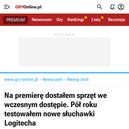




Newsroom
Gry
Rankingi
Listy
Recenzje
PREMIUM
www.gry-online.pl
Newsroom
Newsy tech


Na premierę dostałem sprzęt we
wczesnym dostępie. Pół roku
testowałem nowe słuchawki
Logitecha