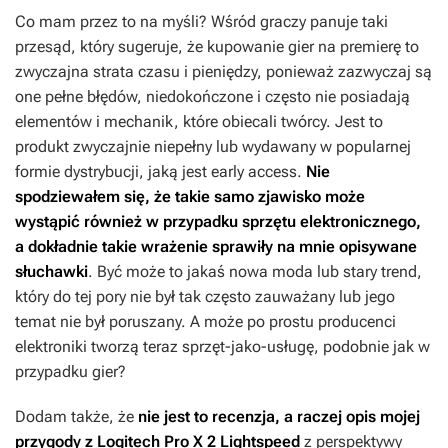
Co mam przez to na myśli? Wśród graczy panuje taki
przesąd, który sugeruje, że kupowanie gier na premierę to
zwyczajna strata czasu i pieniędzy, ponieważ zazwyczaj są
one pełne błędów, niedokończone i często nie posiadają
elementów i mechanik, które obiecali twórcy. Jest to
produkt zwyczajnie niepełny lub wydawany w popularnej
formie dystrybucji, jaką jest early access.
Nie
spodziewałem się, że takie samo zjawisko może
wystąpić również w przypadku sprzętu elektronicznego,
a dokładnie takie wrażenie sprawiły na mnie opisywane
słuchawki
. Być może to jakaś nowa moda lub stary trend,
który do tej pory nie był tak często zauważany lub jego
temat nie był poruszany. A może po prostu producenci
elektroniki tworzą teraz sprzęt-jako-usługę, podobnie jak w
przypadku gier?
Dodam także, że
nie jest to recenzja, a raczej opis mojej
przygody z Logitech Pro X 2 Lightspeed
z perspektywy