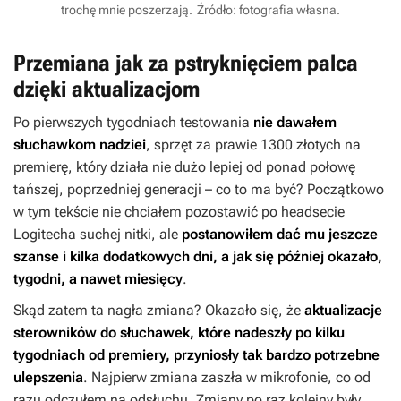
trochę mnie poszerzają.
Źródło: fotografia własna.
Przemiana jak za pstryknięciem palca
dzięki aktualizacjom
Po pierwszych tygodniach testowania
nie dawałem
słuchawkom nadziei
, sprzęt za prawie 1300 złotych na
premierę, który działa nie dużo lepiej od ponad połowę
tańszej, poprzedniej generacji – co to ma być? Początkowo
w tym tekście nie chciałem pozostawić po headsecie
Logitecha suchej nitki, ale
postanowiłem dać mu jeszcze
szanse i kilka dodatkowych dni, a jak się później okazało,
tygodni, a nawet miesięcy
.
Skąd zatem ta nagła zmiana? Okazało się, że
aktualizacje
sterowników do słuchawek, które nadeszły po kilku
tygodniach od premiery, przyniosły tak bardzo potrzebne
ulepszenia
. Najpierw zmiana zaszła w mikrofonie, co od
razu odczułem na odsłuchu. Zmiany po raz kolejny były