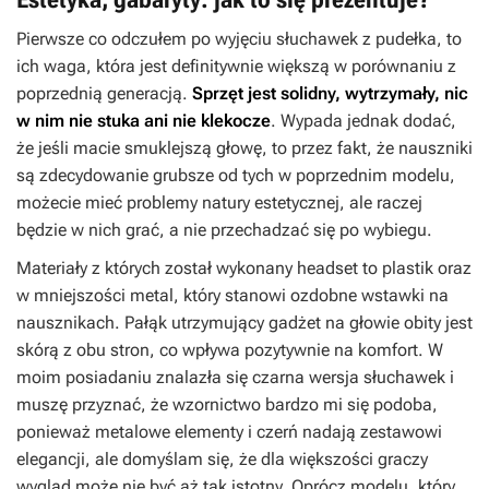
Pierwsze co odczułem po wyjęciu słuchawek z pudełka, to
ich waga, która jest definitywnie większą w porównaniu z
poprzednią generacją.
Sprzęt jest solidny, wytrzymały, nic
w nim nie stuka ani nie klekocze
. Wypada jednak dodać,
że jeśli macie smuklejszą głowę, to przez fakt, że nauszniki
są zdecydowanie grubsze od tych w poprzednim modelu,
możecie mieć problemy natury estetycznej, ale raczej
będzie w nich grać, a nie przechadzać się po wybiegu.
Materiały z których został wykonany headset to plastik oraz
w mniejszości metal, który stanowi ozdobne wstawki na
nausznikach. Pałąk utrzymujący gadżet na głowie obity jest
skórą z obu stron, co wpływa pozytywnie na komfort. W
moim posiadaniu znalazła się czarna wersja słuchawek i
muszę przyznać, że wzornictwo bardzo mi się podoba,
ponieważ metalowe elementy i czerń nadają zestawowi
elegancji, ale domyślam się, że dla większości graczy
wygląd może nie być aż tak istotny. Oprócz modelu, który