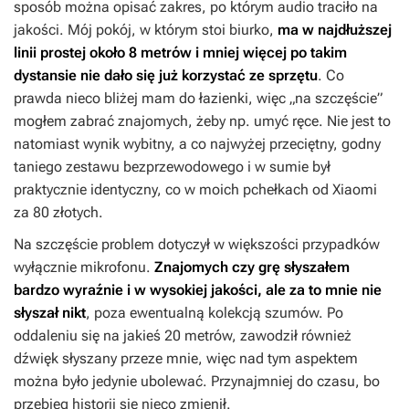
sposób można opisać zakres, po którym audio traciło na
jakości. Mój pokój, w którym stoi biurko,
ma w najdłuższej
linii prostej około 8 metrów i mniej więcej po takim
dystansie nie dało się już korzystać ze sprzętu
. Co
prawda nieco bliżej mam do łazienki, więc „na szczęście”
mogłem zabrać znajomych, żeby np. umyć ręce. Nie jest to
natomiast wynik wybitny, a co najwyżej przeciętny, godny
taniego zestawu bezprzewodowego i w sumie był
praktycznie identyczny, co w moich pchełkach od Xiaomi
za 80 złotych.
Na szczęście problem dotyczył w większości przypadków
wyłącznie mikrofonu.
Znajomych czy grę słyszałem
bardzo wyraźnie i w wysokiej jakości, ale za to mnie nie
słyszał nikt
, poza ewentualną kolekcją szumów. Po
oddaleniu się na jakieś 20 metrów, zawodził również
dźwięk słyszany przeze mnie, więc nad tym aspektem
można było jedynie ubolewać. Przynajmniej do czasu, bo
przebieg historii się nieco zmienił.