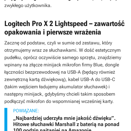
zwykłego użytkownika.
Logitech Pro X 2 Lightspeed – zawartość
opakowania i pierwsze wrażenia
Zacznę od podstaw, czyli w sumie od zestawu, który
otrzymujemy wraz ze słuchawkami. W dość estetycznym
pudełku, oprócz oczywiście samego sprzętu, znajdziemy
wpinany na złącze minijack mikrofon firmy Blue, dongle
łączności bezprzewodowej na USB-A (będący również
zewnętrzną kartą dźwiękową), kabel USB-A do USB-C
(takim wejściem ładujemy akumulator słuchawek) i
następny minijack, gdybyśmy chcieli takim sposobem
podłączyć mikrofon do wspomnianej wcześniej karty.
POWIĄZANE:
„Najbardziej uderzyła mnie jakość dźwięku”.
Hitowe słuchawki Marshall z baterią na ponad
100 godzin najtaniej na Amazonie