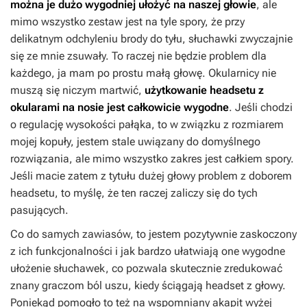
można je dużo wygodniej ułożyć na naszej głowie
, ale
mimo wszystko zestaw jest na tyle spory, że przy
delikatnym odchyleniu brody do tyłu, słuchawki zwyczajnie
się ze mnie zsuwały. To raczej nie będzie problem dla
każdego, ja mam po prostu małą głowę. Okularnicy nie
muszą się niczym martwić,
użytkowanie headsetu z
okularami na nosie jest całkowicie wygodne
. Jeśli chodzi
o regulację wysokości pałąka, to w związku z rozmiarem
mojej kopuły, jestem stale uwiązany do domyślnego
rozwiązania, ale mimo wszystko zakres jest całkiem spory.
Jeśli macie zatem z tytułu dużej głowy problem z doborem
headsetu, to myślę, że ten raczej zaliczy się do tych
pasujących.
Co do samych zawiasów, to jestem pozytywnie zaskoczony
z ich funkcjonalności i jak bardzo ułatwiają one wygodne
ułożenie słuchawek, co pozwala skutecznie zredukować
znany graczom ból uszu, kiedy ściągają headset z głowy.
Poniekąd pomogło to też na wspomniany akapit wyżej