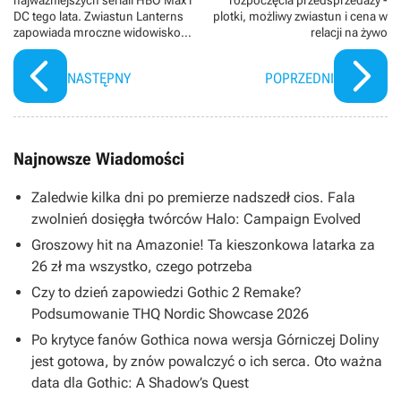
DC tego lata. Zwiastun Lanterns
plotki, możliwy zwiastun i cena w
zapowiada mroczne widowisko
relacji na żywo
dla fanów kryminałów i True
Detective
NASTĘPNY
POPRZEDNI
Najnowsze Wiadomości
Zaledwie kilka dni po premierze nadszedł cios. Fala
zwolnień dosięgła twórców Halo: Campaign Evolved
Groszowy hit na Amazonie! Ta kieszonkowa latarka za
26 zł ma wszystko, czego potrzeba
Czy to dzień zapowiedzi Gothic 2 Remake?
Podsumowanie THQ Nordic Showcase 2026
Po krytyce fanów Gothica nowa wersja Górniczej Doliny
jest gotowa, by znów powalczyć o ich serca. Oto ważna
data dla Gothic: A Shadow’s Quest