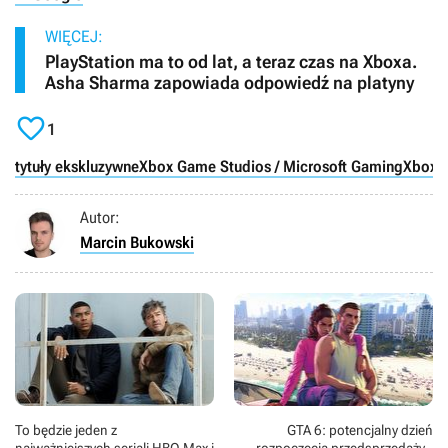
WIĘCEJ:
PlayStation ma to od lat, a teraz czas na Xboxa.
Asha Sharma zapowiada odpowiedź na platyny

1
tytuły ekskluzywne
Xbox Game Studios / Microsoft Gaming
Xbox S
Autor:
Marcin Bukowski
To będzie jeden z
GTA 6: potencjalny dzień
najważniejszych seriali HBO Max i
rozpoczęcia przedsprzedaży -