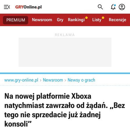




Newsroom
Gry
Rankingi
Listy
Recenzje
PREMIUM
www.gry-online.pl
Newsroom
Newsy o grach


Na nowej platformie Xboxa
natychmiast zawrzało od żądań. „Bez
tego nie sprzedacie już żadnej
konsoli”