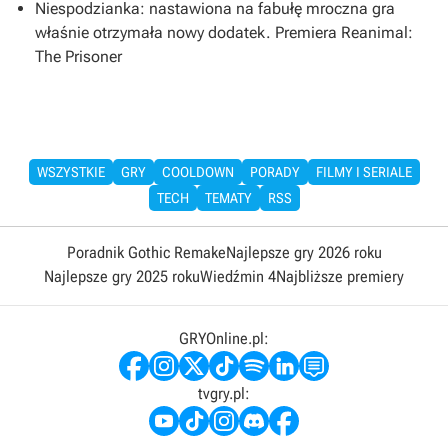
Niespodzianka: nastawiona na fabułę mroczna gra
właśnie otrzymała nowy dodatek. Premiera Reanimal:
The Prisoner
WSZYSTKIE
GRY
COOLDOWN
PORADY
FILMY I SERIALE
TECH
TEMATY
RSS
Poradnik Gothic Remake
Najlepsze gry 2026 roku
Najlepsze gry 2025 roku
Wiedźmin 4
Najbliższe premiery
GRYOnline.pl:
tvgry.pl: