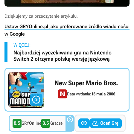
Dziękujemy za przeczytanie artykułu.
Ustaw GRYOnline.pl jako preferowane źródło wiadomości
w Google
WIĘCEJ:
Najbardziej wyczekiwana gra na Nintendo
Switch 2 otrzyma polską wersję językową
New Super Mario Bros.
Data wydania:
15 maja 2006




8.5
8.5
Oceń Grę
GRYOnline
Gracze