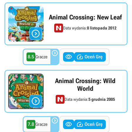
Animal Crossing: New Leaf
Data wydania:
8 listopada 2012




8.5
Oceń Grę
Gracze
Animal Crossing: Wild
World

Data wydania:
5 grudnia 2005



7.8
Oceń Grę
Gracze