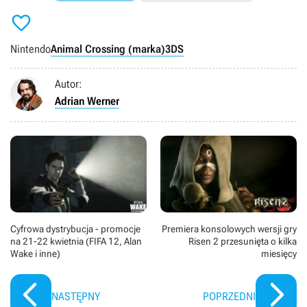

Nintendo
Animal Crossing (marka)
3DS
Autor:
Adrian Werner
Cyfrowa dystrybucja - promocje
Premiera konsolowych wersji gry
na 21-22 kwietnia (FIFA 12, Alan
Risen 2 przesunięta o kilka
Wake i inne)
miesięcy
NASTĘPNY
POPRZEDNI