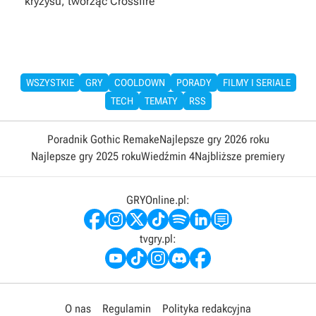
kryzysu, tworząc Crossfire
WSZYSTKIE
GRY
COOLDOWN
PORADY
FILMY I SERIALE
TECH
TEMATY
RSS
Poradnik Gothic Remake
Najlepsze gry 2026 roku
Najlepsze gry 2025 roku
Wiedźmin 4
Najbliższe premiery
GRYOnline.pl:
tvgry.pl:
O nas
Regulamin
Polityka redakcyjna