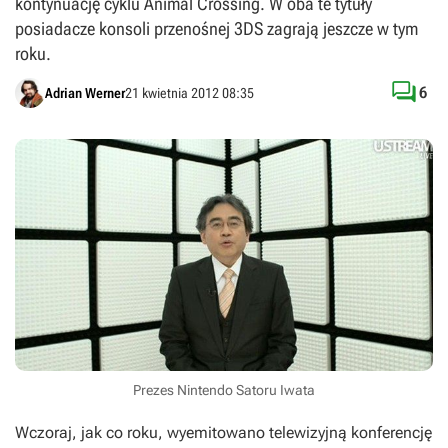
kontynuację cyklu Animal Crossing. W oba te tytuły
posiadacze konsoli przenośnej 3DS zagrają jeszcze w tym
roku.

6
Adrian Werner
21 kwietnia 2012 08:35
Prezes Nintendo Satoru Iwata
Wczoraj, jak co roku, wyemitowano telewizyjną konferencję