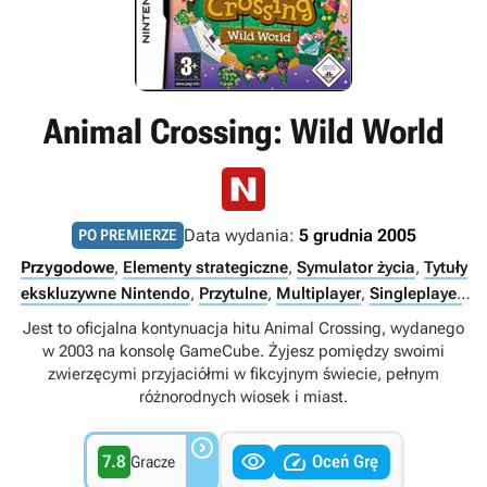
Animal Crossing: Wild World
Data wydania:
5 grudnia 2005
PO PREMIERZE
Przygodowe
,
Elementy strategiczne
,
Symulator życia
,
Tytuły
ekskluzywne Nintendo
,
Przytulne
,
Multiplayer
,
Singleplayer
,
Internet
,
LAN
Jest to oficjalna kontynuacja hitu Animal Crossing, wydanego
w 2003 na konsolę GameCube. Żyjesz pomiędzy swoimi
zwierzęcymi przyjaciółmi w fikcyjnym świecie, pełnym
różnorodnych wiosek i miast.



7.8
Oceń Grę
Gracze