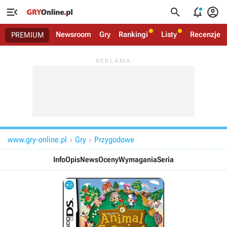




Newsroom
Gry
Rankingi
Listy
Recenzje
PREMIUM
www.gry-online.pl
Gry
Przygodowe


Info
Opis
News
Oceny
Wymagania
Seria