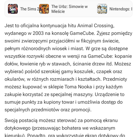
The Urbz: Simowie w
The Sims 2
Nintendogs: Bes
Mieście
Jest to oficjalna kontynuacja hitu
Animal Crossing
,
wydanego w 2003 na konsolę GameCube. Żyjesz pomiędzy
swoimi zwierzęcymi przyjaciółmi w fikcyjnym świecie,
pełnym różnorodnych wiosek i miast. W grze są dostępne
wszystkie rozrywki obecne w wersji na GameCube: kopanie
dołów, łowienie ryb w stawach, ścinanie drzew itd. Możesz
wybierać pośród szerokiej gamy koszulek, czapek oraz
okularów, w różnych rozmiarach i kształtach. Przedmioty
możesz kupować w sklepie Toma Nooka i przy każdym
zakupie korzystać ze specjalnej maszyny. Urządzenie to
sumuje punkty za kupiony towar i umożliwia dostęp do
specjalnych przedmiotów oraz promocji.
Swoją postacią możesz sterować za pomocą ekranu
dotykowego (przesuwając bohatera we wskazanym
kierunku). Ponadto, gra wykorzystuje ekran dotykowy do