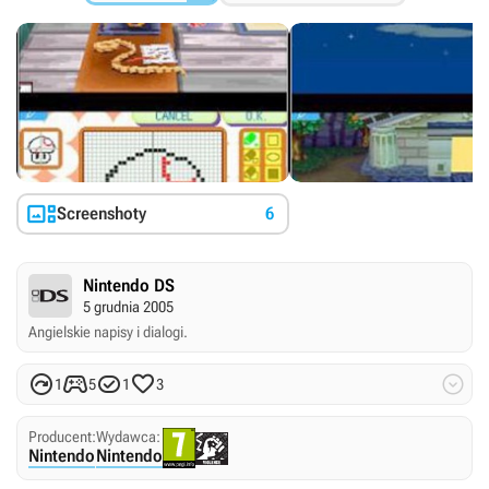

Screenshoty
6
Nintendo DS
5 grudnia 2005
Angielskie napisy i dialogi.





1
5
1
3
Producent:
Wydawca:
Nintendo
Nintendo