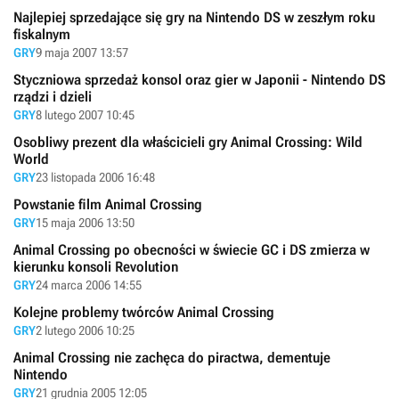
Najlepiej sprzedające się gry na Nintendo DS w zeszłym roku
fiskalnym
GRY
9 maja 2007 13:57
Styczniowa sprzedaż konsol oraz gier w Japonii - Nintendo DS
rządzi i dzieli
GRY
8 lutego 2007 10:45
Osobliwy prezent dla właścicieli gry Animal Crossing: Wild
World
GRY
23 listopada 2006 16:48
Powstanie film Animal Crossing
GRY
15 maja 2006 13:50
Animal Crossing po obecności w świecie GC i DS zmierza w
kierunku konsoli Revolution
GRY
24 marca 2006 14:55
Kolejne problemy twórców Animal Crossing
GRY
2 lutego 2006 10:25
Animal Crossing nie zachęca do piractwa, dementuje
Nintendo
GRY
21 grudnia 2005 12:05