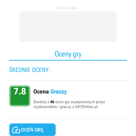
Oceny gry
ŚREDNIE OCENY:
7.8
Ocena
Graczy
Średnia z
46
ocen gry wystawionych przez
użytkowników i graczy z GRYOnline.pl.

OCEŃ GRĘ