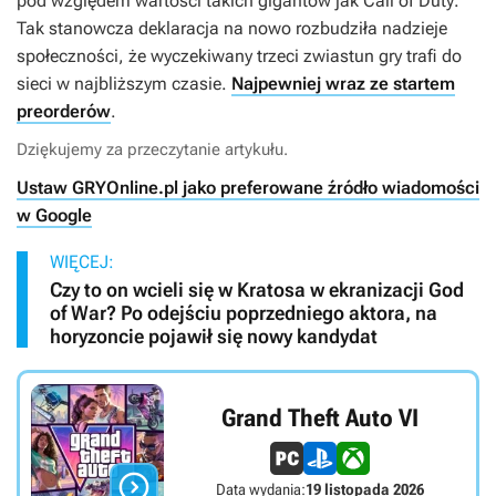
pod względem wartości takich gigantów jak
Call of Duty
.
Tak stanowcza deklaracja na nowo rozbudziła nadzieje
społeczności, że wyczekiwany trzeci zwiastun gry trafi do
sieci w najbliższym czasie.
Najpewniej wraz ze startem
preorderów
.
Dziękujemy za przeczytanie artykułu.
Ustaw GRYOnline.pl jako preferowane źródło wiadomości
w Google
WIĘCEJ:
Czy to on wcieli się w Kratosa w ekranizacji God
of War? Po odejściu poprzedniego aktora, na
horyzoncie pojawił się nowy kandydat
Grand Theft Auto VI

Data wydania:
19 listopada 2026