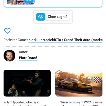

Chcę zagrać

Rockstar Games
plotki i przecieki
GTA / Grand Theft Auto (marka)
Autor:
Piotr Doroń
W tym tygodniu obejrzysz:
Wieści o nowym WRC i czarne