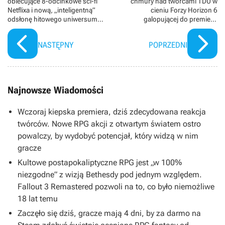
obiecujące 8-odcinkowe sci-fi
chmury nad twórcami TDU w
Netflixa i nową, „inteligentną”
cieniu Forzy Horizon 6
odsłonę hitowego uniwersum
galopującej do premiery.
thrillerów akcji Prime Video
Motoprzegląd Drauga
NASTĘPNY
POPRZEDNI
Najnowsze Wiadomości
Wczoraj kiepska premiera, dziś zdecydowana reakcja
twórców. Nowe RPG akcji z otwartym światem ostro
powalczy, by wydobyć potencjał, który widzą w nim
gracze
Kultowe postapokaliptyczne RPG jest „w 100%
niezgodne” z wizją Bethesdy pod jednym względem.
Fallout 3 Remastered pozwoli na to, co było niemożliwe
18 lat temu
Zaczęło się dziś, gracze mają 4 dni, by za darmo na