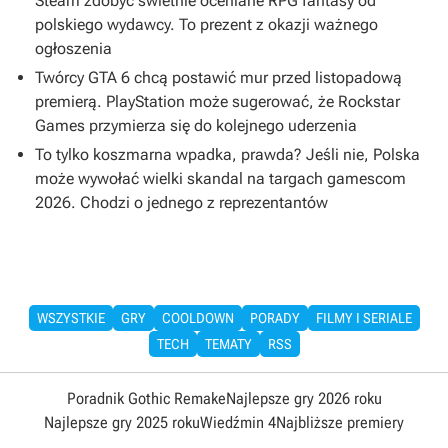
Steam zdobyć świetnie oceniane RPG fantasy od
polskiego wydawcy. To prezent z okazji ważnego
ogłoszenia
Twórcy GTA 6 chcą postawić mur przed listopadową
premierą. PlayStation może sugerować, że Rockstar
Games przymierza się do kolejnego uderzenia
To tylko koszmarna wpadka, prawda? Jeśli nie, Polska
może wywołać wielki skandal na targach gamescom
2026. Chodzi o jednego z reprezentantów
WSZYSTKIE
GRY
COOLDOWN
PORADY
FILMY I SERIALE
TECH
TEMATY
RSS
Poradnik Gothic Remake
Najlepsze gry 2026 roku
Najlepsze gry 2025 roku
Wiedźmin 4
Najbliższe premiery