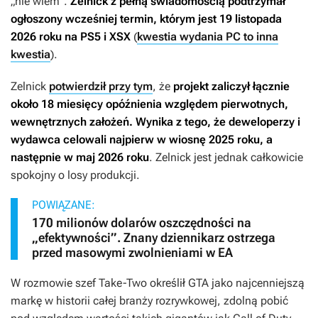
„nie wiem”.
Zelnick z pełną świadomością podtrzymał
ogłoszony wcześniej termin, którym jest 19 listopada
2026 roku na PS5 i XSX
(
kwestia wydania PC to inna
kwestia
).
Zelnick
potwierdził przy tym
, że
projekt zaliczył łącznie
około 18 miesięcy opóźnienia względem pierwotnych,
wewnętrznych założeń. Wynika z tego, że deweloperzy i
wydawca celowali najpierw w wiosnę 2025 roku, a
następnie w maj 2026 roku
. Zelnick jest jednak całkowicie
spokojny o losy produkcji.
POWIĄZANE:
170 milionów dolarów oszczędności na
„efektywności”. Znany dziennikarz ostrzega
przed masowymi zwolnieniami w EA
W rozmowie szef Take-Two określił
GTA
jako najcenniejszą
markę w historii całej branży rozrywkowej, zdolną pobić