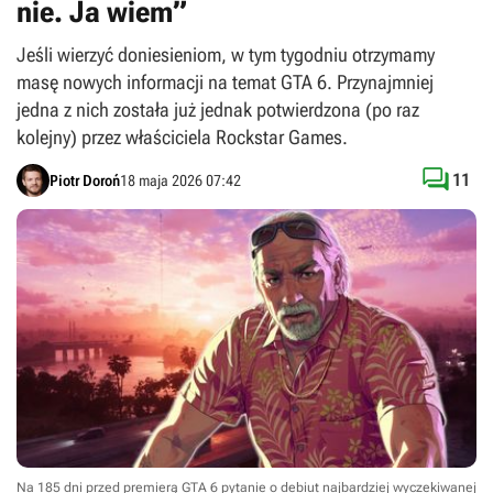
nie. Ja wiem”
Jeśli wierzyć doniesieniom, w tym tygodniu otrzymamy
masę nowych informacji na temat GTA 6. Przynajmniej
jedna z nich została już jednak potwierdzona (po raz
kolejny) przez właściciela Rockstar Games.

11
Piotr Doroń
18 maja 2026 07:42
Na 185 dni przed premierą GTA 6 pytanie o debiut najbardziej wyczekiwanej