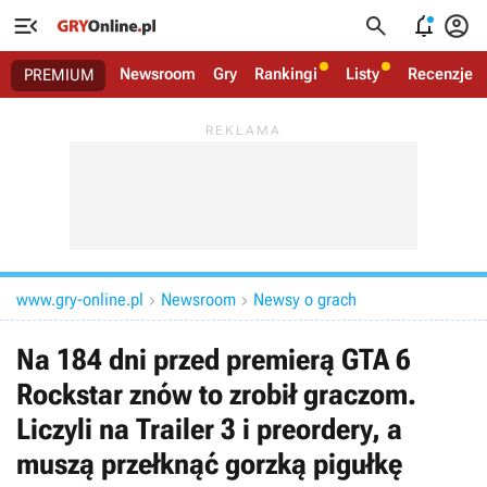




Newsroom
Gry
Rankingi
Listy
Recenzje
PREMIUM
www.gry-online.pl
Newsroom
Newsy o grach


Na 184 dni przed premierą GTA 6
Rockstar znów to zrobił graczom.
Liczyli na Trailer 3 i preordery, a
muszą przełknąć gorzką pigułkę