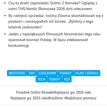
Czy to dzień zapowiedzi Gothic 2 Remake? Oglądaj z
nami THQ Nordic Showcase 2026 dziś wieczorem
By nakręcić sprzedaż, twórcy Dooma skontaktowali się z
piratami i uwiarygodnili ich biznes. „Byliśmy z tego
totalnie zadowoleni”
Jeden z największych filmowych fenomenów tego roku
opanował również Polskę. W lipcu zdeklasował
konkurencję
WSZYSTKIE
GRY
COOLDOWN
PORADY
FILMY I SERIALE
TECH
TEMATY
RSS
Poradnik Gothic Remake
Najlepsze gry 2026 roku
Najlepsze gry 2025 roku
Wiedźmin 4
Najbliższe premiery