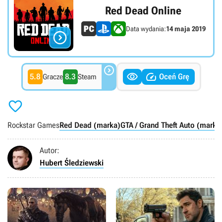
Red Dead Online
Data wydania:
14 maja 2019




5.8
8.3
Oceń Grę
Gracze
Steam

Rockstar Games
Red Dead (marka)
GTA / Grand Theft Auto (marka
Autor:
Hubert Śledziewski