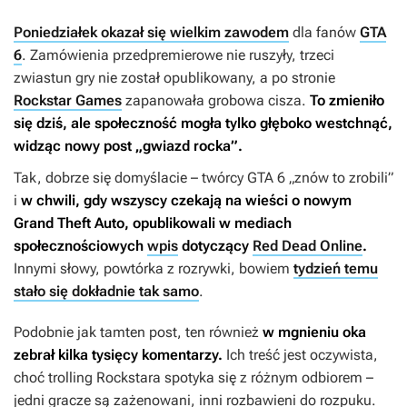
Poniedziałek okazał się wielkim zawodem
dla fanów
GTA
6
. Zamówienia przedpremierowe nie ruszyły, trzeci
zwiastun gry nie został opublikowany, a po stronie
Rockstar Games
zapanowała grobowa cisza.
To zmieniło
się dziś, ale społeczność mogła tylko głęboko westchnąć,
widząc nowy post „gwiazd rocka”.
Tak, dobrze się domyślacie – twórcy
GTA 6
„znów to zrobili”
i
w chwili, gdy wszyscy czekają na wieści o nowym
Grand Theft Auto
, opublikowali w mediach
społecznościowych
wpis
dotyczący
Red Dead Online
.
Innymi słowy, powtórka z rozrywki, bowiem
tydzień temu
stało się dokładnie tak samo
.
Podobnie jak tamten post, ten również
w mgnieniu oka
zebrał kilka tysięcy komentarzy.
Ich treść jest oczywista,
choć trolling Rockstara spotyka się z różnym odbiorem –
jedni gracze są zażenowani, inni rozbawieni do rozpuku.