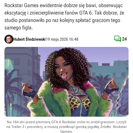
Rockstar Games ewidentnie dobrze się bawi, obserwując
ekscytację i zniecierpliwienie fanów GTA 6. Tak dobrze, że
studio postanowiło po raz kolejny spłatać graczom tego
samego figla.

24
Hubert Śledziewski
19 maja 2026 16:48
Na 184 dni przed premierą GTA 6 Rockstar znów to zrobił graczom. Liczyli
na Trailer 3 i preordery, a muszą przełknąć gorzką pigułkę
Źródło: Rockstar
Games
.