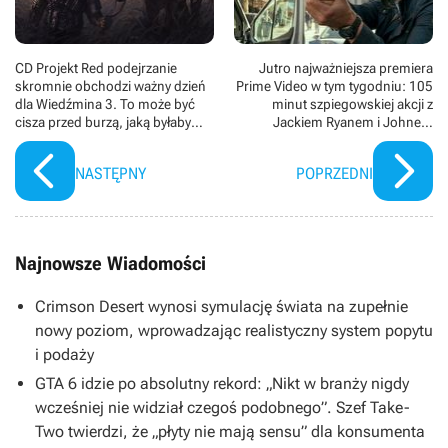
CD Projekt Red podejrzanie
Jutro najważniejsza premiera
skromnie obchodzi ważny dzień
Prime Video w tym tygodniu: 105
dla Wiedźmina 3. To może być
minut szpiegowskiej akcji z
cisza przed burzą, jaką byłaby
Jackiem Ryanem i Johnem
zapowiedź trzeciego dodatku
Krasinskim
NASTĘPNY
POPRZEDNI
Najnowsze Wiadomości
Crimson Desert wynosi symulację świata na zupełnie
nowy poziom, wprowadzając realistyczny system popytu
i podaży
GTA 6 idzie po absolutny rekord: „Nikt w branży nigdy
wcześniej nie widział czegoś podobnego”. Szef Take-
Two twierdzi, że „płyty nie mają sensu” dla konsumenta