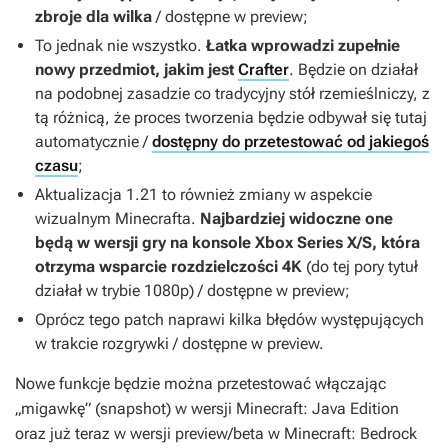
zbroje dla wilka
/ dostępne w preview;
To jednak nie wszystko.
Łatka wprowadzi zupełnie
nowy przedmiot, jakim jest
Crafter
. Będzie on działał
na podobnej zasadzie co tradycyjny stół rzemieślniczy, z
tą różnicą, że proces tworzenia będzie odbywał się tutaj
automatycznie /
dostępny do przetestować od jakiegoś
czasu
;
Aktualizacja 1.21 to również zmiany w aspekcie
wizualnym Minecrafta.
Najbardziej widoczne one
będą w wersji gry na konsole Xbox Series X/S, która
otrzyma wsparcie rozdzielczości 4K
(do tej pory tytuł
działał w trybie 1080p) / dostępne w preview;
Oprócz tego patch naprawi kilka błędów występujących
w trakcie rozgrywki / dostępne w preview.
Nowe funkcje będzie można przetestować włączając
„migawkę” (snapshot) w wersji
Minecraft: Java Edition
oraz już teraz w wersji preview/beta w
Minecraft: Bedrock