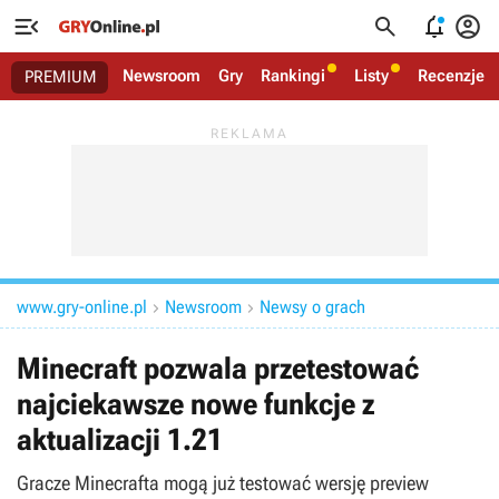




Newsroom
Gry
Rankingi
Listy
Recenzje
PREMIUM
www.gry-online.pl
Newsroom
Newsy o grach


Minecraft pozwala przetestować
najciekawsze nowe funkcje z
aktualizacji 1.21
Gracze Minecrafta mogą już testować wersję preview