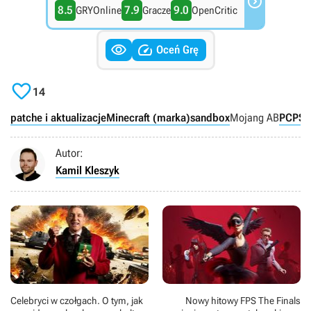

8.5
7.9
9.0
GRYOnline
Gracze
OpenCritic


Oceń Grę

14
patche i aktualizacje
Minecraft (marka)
sandbox
Mojang AB
PC
PS4
Autor:
Kamil Kleszyk
Celebryci w czołgach. O tym, jak
Nowy hitowy FPS The Finals