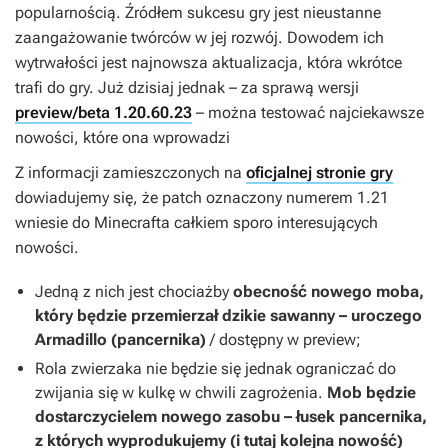
popularnością. Źródłem sukcesu gry jest nieustanne
zaangażowanie twórców w jej rozwój. Dowodem ich
wytrwałości jest najnowsza aktualizacja, która wkrótce
trafi do gry. Już dzisiaj jednak – za sprawą wersji
preview/beta 1.20.60.23
– można testować najciekawsze
nowości, które ona wprowadzi
Z informacji zamieszczonych na
oficjalnej stronie gry
dowiadujemy się, że patch oznaczony numerem 1.21
wniesie do
Minecrafta
całkiem sporo interesujących
nowości.
Jedną z nich jest chociażby
obecność nowego moba,
który będzie przemierzał dzikie sawanny – uroczego
Armadillo (pancernika)
/ dostępny w preview;
Rola zwierzaka nie będzie się jednak ograniczać do
zwijania się w kulkę w chwili zagrożenia.
Mob będzie
dostarczycielem nowego zasobu – łusek pancernika,
z których wyprodukujemy (i tutaj kolejna nowość)