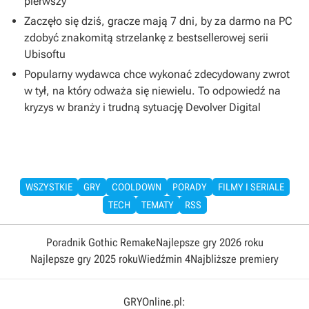
pierwszy
Zaczęło się dziś, gracze mają 7 dni, by za darmo na PC
zdobyć znakomitą strzelankę z bestsellerowej serii
Ubisoftu
Popularny wydawca chce wykonać zdecydowany zwrot
w tył, na który odważa się niewielu. To odpowiedź na
kryzys w branży i trudną sytuację Devolver Digital
WSZYSTKIE
GRY
COOLDOWN
PORADY
FILMY I SERIALE
TECH
TEMATY
RSS
Poradnik Gothic Remake
Najlepsze gry 2026 roku
Najlepsze gry 2025 roku
Wiedźmin 4
Najbliższe premiery
GRYOnline.pl: