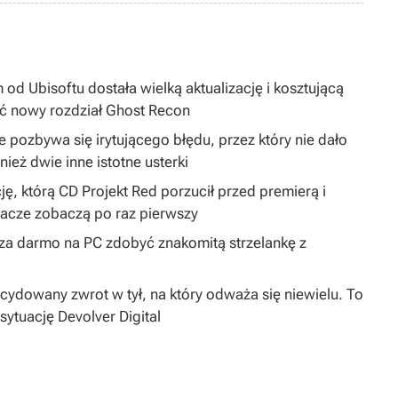
 od Ubisoftu dostała wielką aktualizację i kosztującą
ć nowy rozdział Ghost Recon
 pozbywa się irytującego błędu, przez który nie dało
ież dwie inne istotne usterki
ję, którą CD Projekt Red porzucił przed premierą i
gracze zobaczą po raz pierwszy
y za darmo na PC zdobyć znakomitą strzelankę z
dowany zwrot w tył, na który odważa się niewielu. To
sytuację Devolver Digital