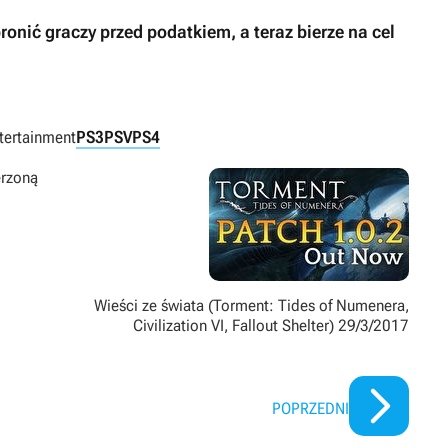
ić graczy przed podatkiem, a teraz bierze na cel
ntertainment
PS3
PSV
PS4
erzoną
Wieści ze świata (Torment: Tides of Numenera,
Civilization VI, Fallout Shelter) 29/3/2017
POPRZEDNI