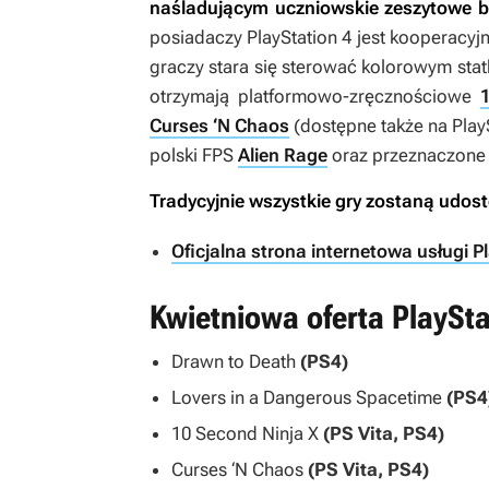
naśladującym uczniowskie zeszytowe b
posiadaczy PlayStation 4 jest kooperacyj
graczy stara się sterować kolorowym sta
otrzymają platformowo-zręcznościowe
Curses ‘N Chaos
(dostępne także na PlayS
polski FPS
Alien Rage
oraz przeznaczone 
Tradycyjnie wszystkie gry zostaną udost
Oficjalna strona internetowa usługi P
Kwietniowa oferta PlaySta
Drawn to Death
(PS4)
Lovers in a Dangerous Spacetime
(PS4
10 Second Ninja X
(PS Vita, PS4)
Curses ‘N Chaos
(PS Vita, PS4)