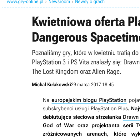
www.gry-online.pl
Newsroom
Newsy o grach


Kwietniowa oferta Pl
Dangerous Spacetime
Poznaliśmy gry, które w kwietniu trafią d
PlayStation 3 i PS Vita znalazły się: Dra
The Lost Kingdom oraz Alien Rage.
Michał Kułakowski
29 marca 2017 18:45
Na
europejskim blogu PlayStation
pojaw
subskrybenci usługi PlayStation Plus
. Na
debiutująca sieciowa strzelanka
Drawn 
God of War
oraz projektanta serii
T
zróżnicowanych arenach, które wy