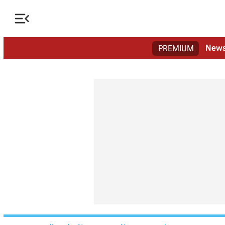

New
PREMIUM