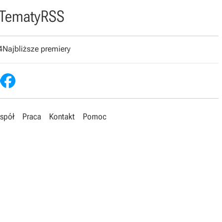
Tematy
RSS
4
Najbliższe premiery
spół
Praca
Kontakt
Pomoc