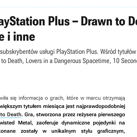
ayStation Plus – Drawn to De
 i inne
o subskrybentów usługi PlayStation Plus. Wśród tytułó
wn to Death, Lovers in a Dangerous Spacetime, 10 Secon
iła się informacja o grach, które w marcu otrzymają
jwiększym tytułem miesiąca jest najprawdopodobniej
to Death
.
Gra, stworzona przez reżysera pierwszego
wisted Metal
, zaoferuje dynamiczne pojedynki na
konane zostały w unikalnym stylu graficznym,