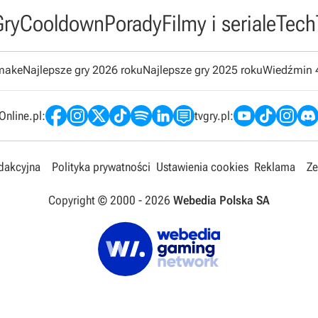
Gry
Cooldown
Porady
Filmy i seriale
Tech
emake
Najlepsze gry 2026 roku
Najlepsze gry 2025 roku
Wiedźmin 
nline.pl:
tvgry.pl:
edakcyjna
Polityka prywatności
Ustawienia cookies
Reklama
Ze
Copyright © 2000 -
2026
Webedia Polska SA