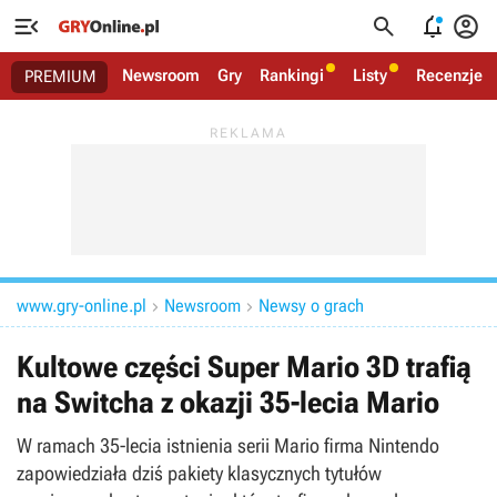




Newsroom
Gry
Rankingi
Listy
Recenzje
PREMIUM
www.gry-online.pl
Newsroom
Newsy o grach


Kultowe części Super Mario 3D trafią
na Switcha z okazji 35-lecia Mario
W ramach 35-lecia istnienia serii Mario firma Nintendo
zapowiedziała dziś pakiety klasycznych tytułów