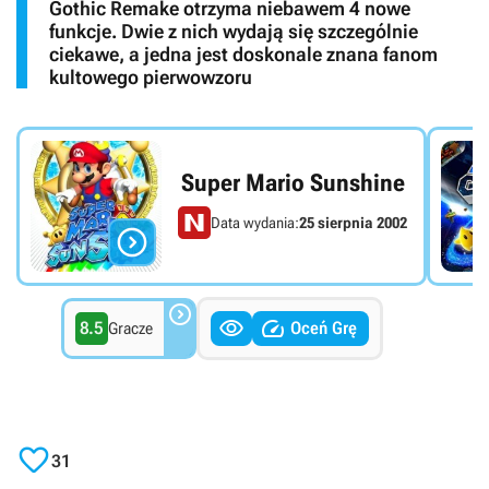
Gothic Remake otrzyma niebawem 4 nowe
funkcje. Dwie z nich wydają się szczególnie
ciekawe, a jedna jest doskonale znana fanom
kultowego pierwowzoru
Super Mario Sunshine
Data wydania:
25 sierpnia 2002




8.5
Oceń Grę
Gracze

31