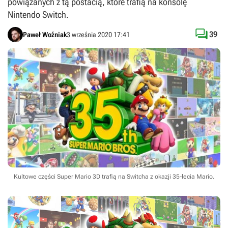
powiązanych z tą postacią, które trafią na konsolę
Nintendo Switch.

39
Paweł Woźniak
3 września 2020 17:41
Kultowe części Super Mario 3D trafią na Switcha z okazji 35-lecia Mario.