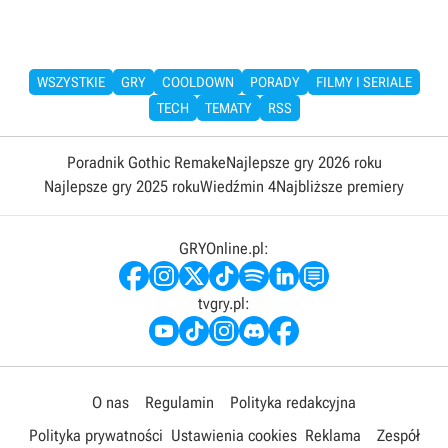
WSZYSTKIE
GRY
COOLDOWN
PORADY
FILMY I SERIALE
TECH
TEMATY
RSS
Poradnik Gothic Remake
Najlepsze gry 2026 roku
Najlepsze gry 2025 roku
Wiedźmin 4
Najbliższe premiery
GRYOnline.pl:
tvgry.pl:
O nas
Regulamin
Polityka redakcyjna
Polityka prywatności
Ustawienia cookies
Reklama
Zespół