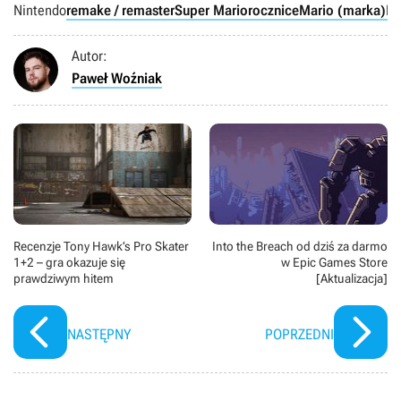
Nintendo
remake / remaster
Super Mario
rocznice
Mario (marka)
Ni
Autor:
Paweł Woźniak
Recenzje Tony Hawk’s Pro Skater
Into the Breach od dziś za darmo
1+2 – gra okazuje się
w Epic Games Store
prawdziwym hitem
[Aktualizacja]
NASTĘPNY
POPRZEDNI