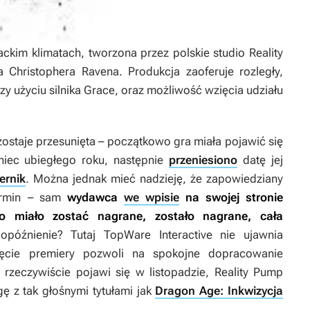
ckim klimatach, tworzona przez polskie studio Reality
Christophera Ravena. Produkcja zaoferuje rozległy,
rzy użyciu silnika Grace, oraz możliwość wzięcia udziału
ostaje przesunięta – początkowo gra miała pojawić się
niec ubiegłego roku, następnie
przeniesiono
datę jej
ernik
. Można jednak mieć nadzieję, że zapowiedziany
termin – sam
wydawca
we wpisie
na swojej stronie
co miało zostać nagrane, zostało nagrane, cała
późnienie? Tutaj TopWare Interactive nie ujawnia
nięcie premiery pozwoli na spokojne dopracowanie
rzeczywiście pojawi się w listopadzie, Reality Pump
ę z tak głośnymi tytułami jak
Dragon Age: Inkwizycja