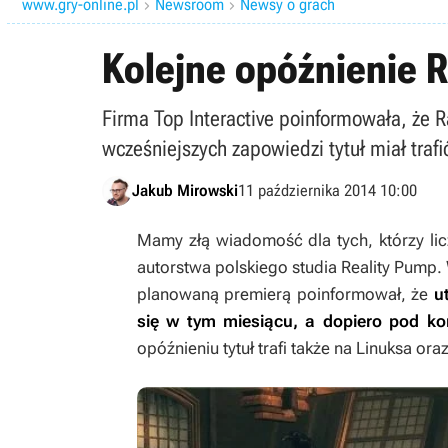
www.gry-online.pl
Newsroom
Newsy o grach


Kolejne opóźnienie R
Firma Top Interactive poinformowała, że R
wcześniejszych zapowiedzi tytuł miał trafi
Jakub Mirowski
11 października 2014 10:00
Mamy złą wiadomość dla tych, którzy lic
autorstwa polskiego studia Reality Pump. 
planowaną premierą poinformował, że
u
się w tym miesiącu, a dopiero pod ko
opóźnieniu tytuł trafi także na Linuksa or