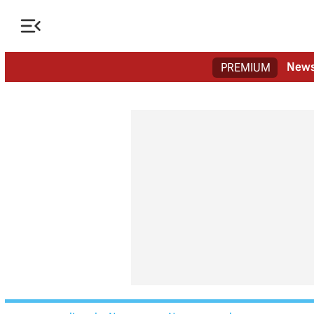

New
PREMIUM