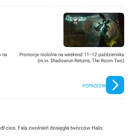
publikowane były m.in. w Krytyce Politycznej, OKO.press i Nowej
 jego zakres zainteresowań jest nieco węższy i ogranicza się do
omSoftware, co ciekawszych indyków i tytułów typowo imprezowych.
Promocje mobilne na weekend 11–12 października
p na
(m.in. Shadowrun Returns, The Room Two)
POPRZEDNI
dł cios. Fala zwolnień dosięgła twórców Halo: