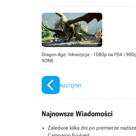
migracji oraz zmian klimatycznych 
Europie Wschodniej. W kwestii gier
wszystkiego, co wyrzuci z siebie Fr
Dragon Age: Inkwizycja - 1080p na PS4 i 900
XONE
NASTĘPNY
Najnowsze Wiadomości
Zaledwie kilka dni po premierze nadsze
Campaign Evolved