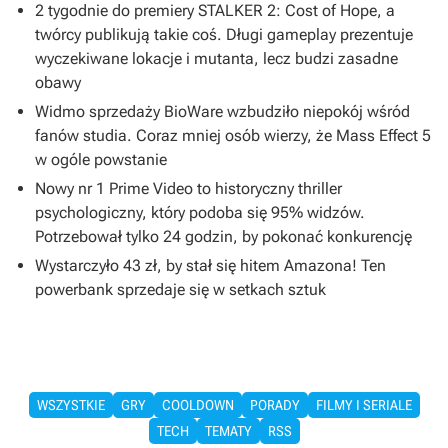
2 tygodnie do premiery STALKER 2: Cost of Hope, a
twórcy publikują takie coś. Długi gameplay prezentuje
wyczekiwane lokacje i mutanta, lecz budzi zasadne
obawy
Widmo sprzedaży BioWare wzbudziło niepokój wśród
fanów studia. Coraz mniej osób wierzy, że Mass Effect 5
w ogóle powstanie
Nowy nr 1 Prime Video to historyczny thriller
psychologiczny, który podoba się 95% widzów.
Potrzebował tylko 24 godzin, by pokonać konkurencję
Wystarczyło 43 zł, by stał się hitem Amazona! Ten
powerbank sprzedaje się w setkach sztuk
WSZYSTKIE
GRY
COOLDOWN
PORADY
FILMY I SERIALE
TECH
TEMATY
RSS