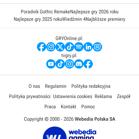
Poradnik Gothic Remake
Najlepsze gry 2026 roku
Najlepsze gry 2025 roku
Wiedźmin 4
Najbliższe premiery
GRYOnline.pl:
tvgry.pl:
O nas
Regulamin
Polityka redakcyjna
Polityka prywatności
Ustawienia cookies
Reklama
Zespół
Praca
Kontakt
Pomoc
Copyright © 2000 -
2026
Webedia Polska SA