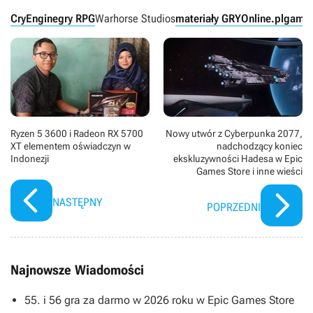
CryEngine
gry RPG
Warhorse Studios
materiały GRYOnline.pl
game
Ryzen 5 3600 i Radeon RX 5700
Nowy utwór z Cyberpunka 2077,
XT elementem oświadczyn w
nadchodzący koniec
Indonezji
ekskluzywności Hadesa w Epic
Games Store i inne wieści
NASTĘPNY
POPRZEDNI
Najnowsze Wiadomości
55. i 56 gra za darmo w 2026 roku w Epic Games Store