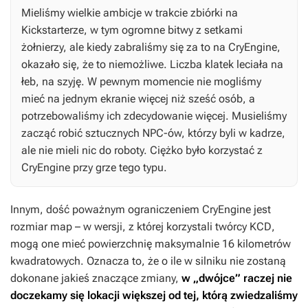
Mieliśmy wielkie ambicje w trakcie zbiórki na
Kickstarterze, w tym ogromne bitwy z setkami
żołnierzy, ale kiedy zabraliśmy się za to na CryEngine,
okazało się, że to niemożliwe. Liczba klatek leciała na
łeb, na szyję. W pewnym momencie nie mogliśmy
mieć na jednym ekranie więcej niż sześć osób, a
potrzebowaliśmy ich zdecydowanie więcej. Musieliśmy
zacząć robić sztucznych NPC-ów, którzy byli w kadrze,
ale nie mieli nic do roboty. Ciężko było korzystać z
CryEngine przy grze tego typu.
Innym, dość poważnym ograniczeniem CryEngine jest
rozmiar map – w wersji, z której korzystali twórcy
KCD
,
mogą one mieć powierzchnię maksymalnie 16 kilometrów
kwadratowych. Oznacza to, że o ile w silniku nie zostaną
dokonane jakieś znaczące zmiany,
w
„
dwójce” raczej nie
doczekamy się lokacji większej od tej, którą zwiedzaliśmy