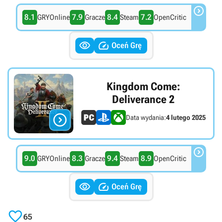

8.1
7.9
8.4
7.2
GRYOnline
Gracze
Steam
OpenCritic


Oceń Grę
Kingdom Come:
Deliverance 2

Data wydania:
4 lutego 2025

9.0
8.3
9.4
8.9
GRYOnline
Gracze
Steam
OpenCritic


Oceń Grę

65