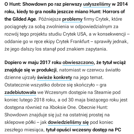
O
Hunt: Showdown
po raz pierwszy
usłyszeliśmy
w 2014
roku, kiedy to gra nosiła jeszcze miano
Hunt: Horrors of
the Gilded Age
. Późniejsze
problemy
firmy Crytek, które
pociągnęły za sobą zwolnienia w odpowiedzialnym za
rozwój tego projektu studiu Crytek USA, a w konsekwencji –
oddanie go w ręce ekipy Crytek Frankfurt – sprawiły jednak,
że jego dalszy los stanął pod znakiem zapytania.
Dopiero w maju 2017 roku
obwieszczono
, że tytuł wciąż
znajduje się w produkcji
, natomiast w czerwcu światło
dzienne ujrzały
świeże konkrety
na jego temat.
Ostatecznie wszystko dobrze się skończyło – gra
zadebiutowała
we Wczesnym dostępie na Steamie pod
koniec lutego 2018 roku, a od 30 maja bieżącego roku jest
dostępna również na Xboksie One. Obecnie
Hunt:
Showdown
znajduje się już na ostatniej prostej na
sklepowe półki – jak
dowiedzieliśmy się
pod koniec
zeszłego miesiąca,
tytuł opuści wczesny dostęp na PC