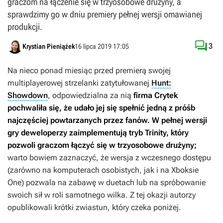
graczom na łączenie się w trzyosobowe drużyny, a
sprawdzimy go w dniu premiery pełnej wersji omawianej
produkcji.

3
Krystian Pieniążek
16 lipca 2019 17:05
Na nieco ponad miesiąc przed premierą swojej
multiplayerowej strzelanki zatytułowanej
Hunt:
Showdown
, odpowiedzialna za nią
firma Crytek
pochwaliła się, że udało jej się spełnić jedną z próśb
najczęściej powtarzanych przez fanów. W pełnej wersji
gry deweloperzy zaimplementują tryb Trinity, który
pozwoli graczom łączyć się w trzyosobowe drużyny;
warto bowiem zaznaczyć, że wersja z wczesnego dostępu
(zarówno na komputerach osobistych, jak i na Xboksie
One) pozwala na zabawę w duetach lub na spróbowanie
swoich sił w roli samotnego wilka. Z tej okazji autorzy
opublikowali krótki zwiastun, który czeka poniżej.