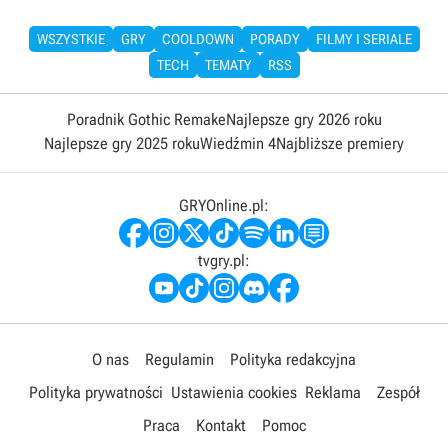
WSZYSTKIE
GRY
COOLDOWN
PORADY
FILMY I SERIALE
TECH
TEMATY
RSS
Poradnik Gothic Remake
Najlepsze gry 2026 roku
Najlepsze gry 2025 roku
Wiedźmin 4
Najbliższe premiery
GRYOnline.pl:
tvgry.pl:
O nas
Regulamin
Polityka redakcyjna
Polityka prywatności
Ustawienia cookies
Reklama
Zespół
Praca
Kontakt
Pomoc