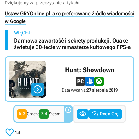
Dziękujemy za przeczytanie artykułu.
Ustaw GRYOnline.pl jako preferowane źródło wiadomości
w Google
WIĘCEJ:
Darmowa zawartość i sekrety produkcji. Quake
świętuje 30-lecie w remasterze kultowego FPS-a
Hunt: Showdown

Data wydania:
27 sierpnia 2019



6.3
7.4
Oceń Grę
Gracze
Steam

14