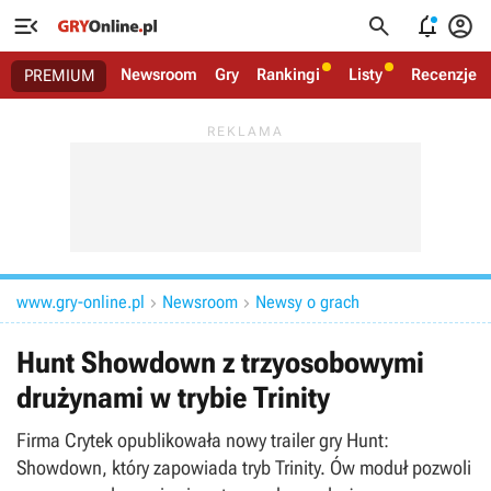




Newsroom
Gry
Rankingi
Listy
Recenzje
PREMIUM
www.gry-online.pl
Newsroom
Newsy o grach


Hunt Showdown z trzyosobowymi
drużynami w trybie Trinity
Firma Crytek opublikowała nowy trailer gry Hunt:
Showdown, który zapowiada tryb Trinity. Ów moduł pozwoli