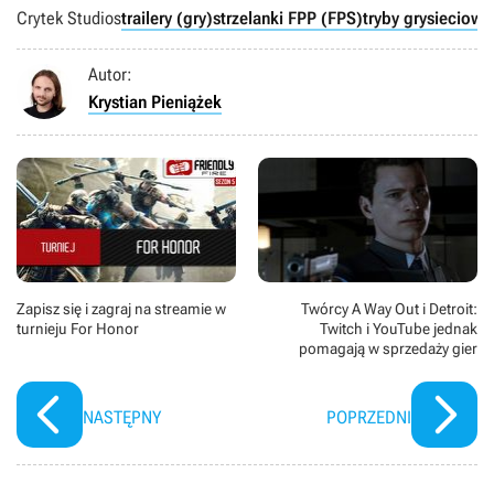
Crytek Studios
trailery (gry)
strzelanki FPP (FPS)
tryby gry
sieciowe 
Autor:
Krystian Pieniążek
Zapisz się i zagraj na streamie w
Twórcy A Way Out i Detroit:
turnieju For Honor
Twitch i YouTube jednak
pomagają w sprzedaży gier
NASTĘPNY
POPRZEDNI