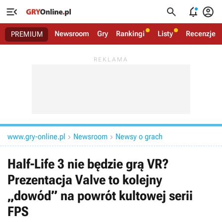




Newsroom
Gry
Rankingi
Listy
Recenzje
PREMIUM
www.gry-online.pl
Newsroom
Newsy o grach


Half-Life 3 nie będzie grą VR?
Prezentacja Valve to kolejny
„dowód” na powrót kultowej serii
FPS