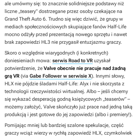
ale umówmy się: to znacznie solidniejsze podstawy niż
liczne „teasery” dostrzegane przez osoby czekające na
Grand Theft Auto 6
. Trudno się więc dziwić, że grupy w
mediach społecznościowych skupiające fanów
Half-Life
mocno odżyły przed prezentacją nowego sprzętu i nawet
brak zapowiedzi
HL3
nie przygasił entuzjazmu graczy.
Skoro o względnie wiarygodnych (i konkretnych)
doniesieniach mowa:
serwis Road to VR
uzyskał
potwierdzenie, że
Valve obecnie nie pracuje nad żadną
grą VR
(via
Gabe Follower w serwisie X
). Innymi słowy,
HLX
nie pójdzie śladami
Half-Life: Alyx
i nie skorzysta z
technologii rzeczywistości wirtualnej. Albo – jeśli chcemy
się wykazać desperacją godną księżycowych „teaserów” –
możemy założyć, Valve skończyło już prace nad jedną taką
produkcją i jest gotowe do jej zapowiedzi (albo i premiery!).
Pomijając mniej lub bardziej szalone spekulacje, część
graczy wciąż wierzy w rychłą zapowiedź
HLX
, czymkolwiek