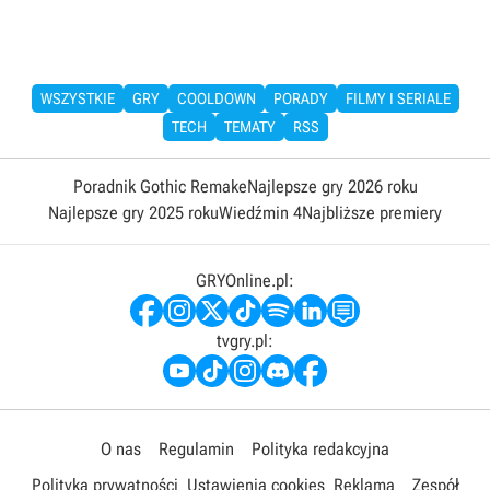
WSZYSTKIE
GRY
COOLDOWN
PORADY
FILMY I SERIALE
TECH
TEMATY
RSS
Poradnik Gothic Remake
Najlepsze gry 2026 roku
Najlepsze gry 2025 roku
Wiedźmin 4
Najbliższe premiery
GRYOnline.pl:
tvgry.pl:
O nas
Regulamin
Polityka redakcyjna
Polityka prywatności
Ustawienia cookies
Reklama
Zespół