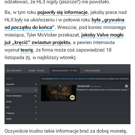
odżałować, że
HL3
nigdy (jeszcze?) nie powstało.
Ba, w tym roku
pojawiły się informacje
, jakoby prace nad
HLX
były na ukończeniu i w połowie roku
była „grywalna
od początku do końca”
. Wreszcie, pod koniec minionego
miesiąca, Tyler McVicker przekazał,
jakoby Valve mogło
już „kręcić” zwiastun projektu
, a pewien internauta
wysnuł
teorię
, że firma może coś zapowiedzieć 18
listopada (tj. w najbliższy wtorek).
Oczywiście trudno takie informacje brać za dobrą monetę,