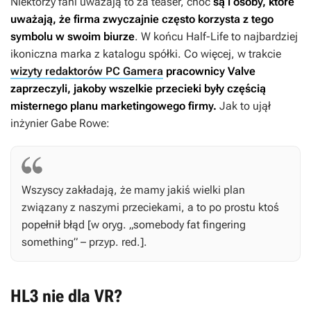
Niektórzy fani uważają to za teaser, choć
są i osoby, które
uważają, że firma zwyczajnie często korzysta z tego
symbolu w swoim biurze
. W końcu
Half-Life
to najbardziej
ikoniczna marka z katalogu spółki. Co więcej, w trakcie
wizyty redaktorów PC Gamera
pracownicy Valve
zaprzeczyli, jakoby wszelkie przecieki były częścią
misternego planu marketingowego firmy.
Jak to ujął
inżynier Gabe Rowe:
Wszyscy zakładają, że mamy jakiś wielki plan
związany z naszymi przeciekami, a to po prostu ktoś
popełnił błąd [w oryg. „somebody fat fingering
something” – przyp. red.].
HL3 nie dla VR?