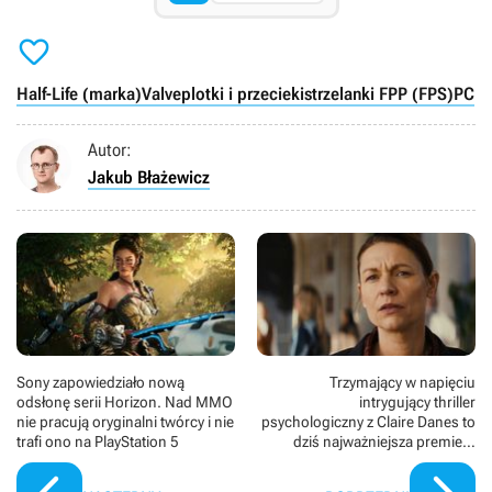

Half-Life (marka)
Valve
plotki i przecieki
strzelanki FPP (FPS)
PC
Autor:
Jakub Błażewicz
Sony zapowiedziało nową
Trzymający w napięciu
odsłonę serii Horizon. Nad MMO
intrygujący thriller
nie pracują oryginalni twórcy i nie
psychologiczny z Claire Danes to
trafi ono na PlayStation 5
dziś najważniejsza premiera
Netflixa. Nie przegap 8 odcinków
idealnych na maraton