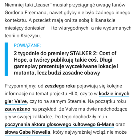
Niemniej taki „teaser” musiał przyciągnąć uwagę fanów
Gordona Freemana, nawet gdyby nie było żadnego innego
kontekstu. A przecież mają oni za sobą kilkanaście
miesięcy doniesień – i to wiarygodnych, a nie wydumanych
teorii o Księżycu.
POWIĄZANE:
2 tygodnie do premiery STALKER 2: Cost of
Hope, a twórcy publikują takie coś. Długi
gameplay prezentuje wyczekiwane lokacje i
mutanta, lecz budzi zasadne obawy
Przypomnijmy: od
zeszłego roku
pojawiają się kolejne
informacje na temat projektu HLX, czy to w
kodzie innych
gier Valve
, czy to na samym Steamie. Na początku roku
zauważano
na przykład, że Valve ma dwie nadchodzące
gry w swojej zakładce. Do tego dochodziły m.in.
poczynania aktora głosowego kultowego G-Mana
oraz
słowa Gabe Newella
, który najwyraźniej wciąż nie może