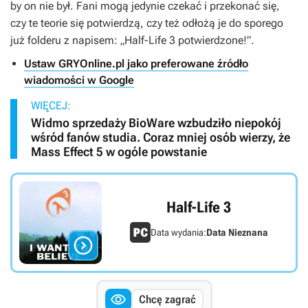
by on nie był. Fani mogą jedynie czekać i przekonać się,
czy te teorie się potwierdzą, czy też odłożą je do sporego
już folderu z napisem: „
Half-Life 3
potwierdzone!”.
Ustaw GRYOnline.pl jako preferowane źródło
wiadomości w Google
WIĘCEJ:
Widmo sprzedaży BioWare wzbudziło niepokój
wśród fanów studia. Coraz mniej osób wierzy, że
Mass Effect 5 w ogóle powstanie
Half-Life 3
Data wydania:
Data Nieznana


Chcę zagrać