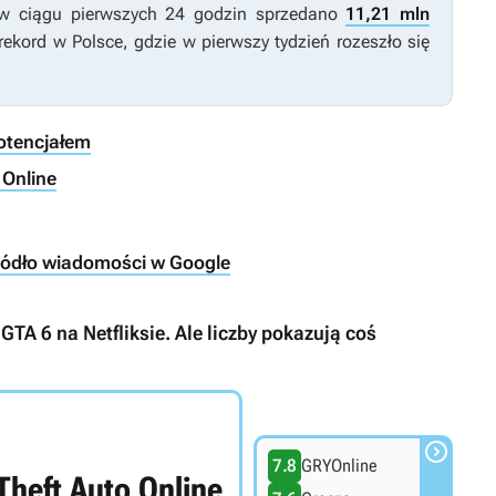
 w ciągu pierwszych 24 godzin sprzedano
11,21 mln
rekord w Polsce, gdzie w pierwszy tydzień rozeszło się
potencjałem
 Online
ródło wiadomości w Google
GTA 6 na Netfliksie. Ale liczby pokazują coś

7.8
GRYOnline
Theft Auto Online