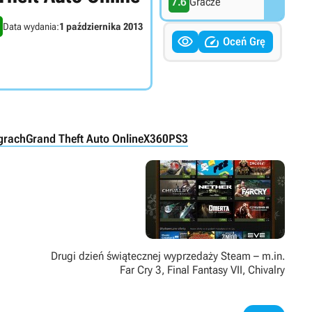
7.6
Gracze
Data wydania:
1 października 2013


Oceń Grę
grach
Grand Theft Auto Online
X360
PS3
Drugi dzień świątecznej wyprzedaży Steam – m.in.
Far Cry 3, Final Fantasy VII, Chivalry