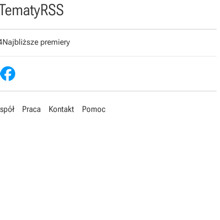
Tematy
RSS
4
Najbliższe premiery
spół
Praca
Kontakt
Pomoc