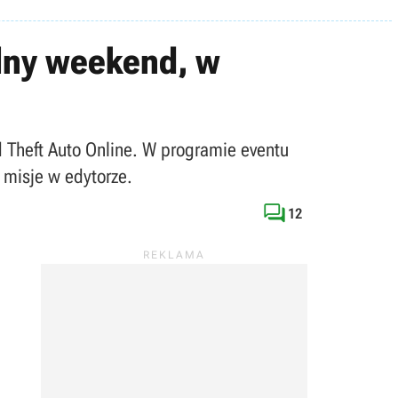
alny weekend, w
d Theft Auto Online. W programie eventu
 misje w edytorze.

12