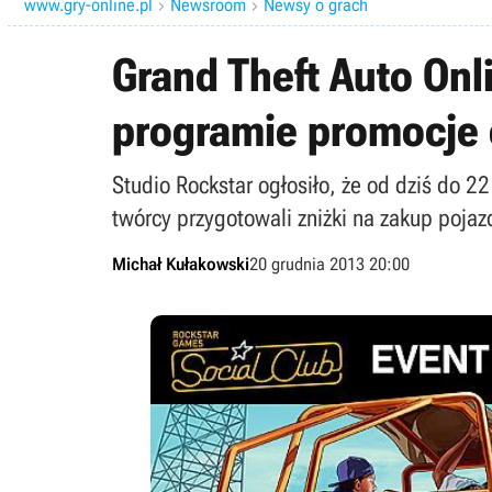
www.gry-online.pl
Newsroom
Newsy o grach


Grand Theft Auto Onl
programie promocje 
Studio Rockstar ogłosiło, że od dziś do 
twórcy przygotowali zniżki na zakup poja
Michał Kułakowski
20 grudnia 2013 20:00