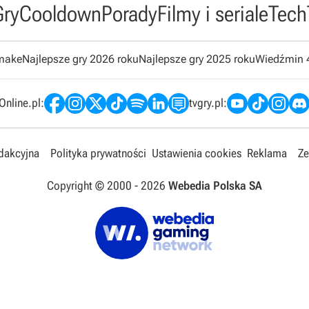
Gry
Cooldown
Porady
Filmy i seriale
Tech
emake
Najlepsze gry 2026 roku
Najlepsze gry 2025 roku
Wiedźmin 
nline.pl:
tvgry.pl:
edakcyjna
Polityka prywatności
Ustawienia cookies
Reklama
Ze
Copyright © 2000 -
2026
Webedia Polska SA