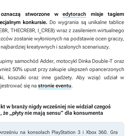
re oznaczą stworzone w
edytorach
misje tagiem
cjalnym konkursie.
Do wygrania są unikalne tablice
8R, THECRE8R, I_CRE8) wraz z zasileniem wirtualnego
ęzców zostanie wyłonionych na podstawie ocen graczy,
najbardziej kreatywnych i szalonych scenariuszy.
akupimy samochód Adder, motocykl Dinka Double-T oraz
ównież 50% upust przy zakupie ulepszeń opancerzonych
ki, koszulki oraz inne gadżety. Aby wziąć udział w
ejestrować się na
stronie eventu
.
ikt w branży nigdy wcześniej nie widział czegoś
, że „płyty nie mają sensu” dla konsumenta
rześniu na konsolach PlayStation 3 i Xbox 360. Gra