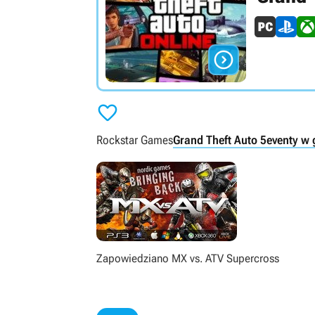


Rockstar Games
Grand Theft Auto 5
eventy w 
Zapowiedziano MX vs. ATV Supercross