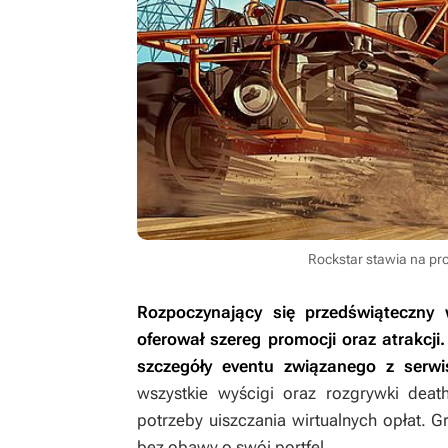
Rockstar stawia na pr
Rozpoczynający się przedświąteczn
oferował szereg promocji oraz atrakcji
szczegóły eventu związanego z serwi
wszystkie wyścigi oraz rozgrywki dea
potrzeby uiszczania wirtualnych opłat. 
bez obawy o swój portfel.