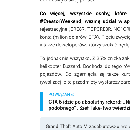
Co więcej, wszystkie osoby, któ
#CreatorWeekend, wezmą udział w spe
rejestracyjne (CRE8R, TOPCRE8R, NO1CRE
konta (milion dolarów GTA)
.
Pięciu zwyci
a także deweloperów, którzy szukać będą 
To jednak nie wszystko. Z 25% zniżką z
helikopter Buzzard. Dochodzi do tego r
pojazdów. Do zgarnięcia są także kurt
rywalizacji o te przedmioty wystarczy zar
POWIĄZANE:
GTA 6 idzie po absolutny rekord: „N
podobnego”. Szef Take-Two twierdzi
Grand Theft Auto V
zadebiutowało we w