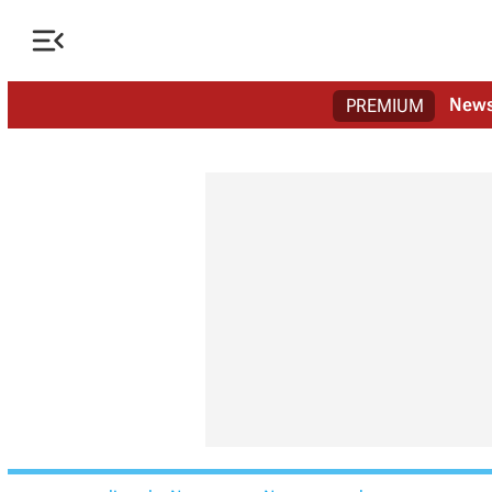

New
PREMIUM