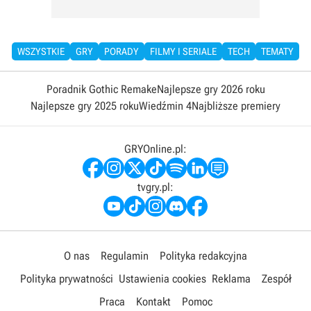
WSZYSTKIE
GRY
PORADY
FILMY I SERIALE
TECH
TEMATY
Poradnik Gothic Remake
Najlepsze gry 2026 roku
Najlepsze gry 2025 roku
Wiedźmin 4
Najbliższe premiery
GRYOnline.pl:
tvgry.pl:
O nas
Regulamin
Polityka redakcyjna
Polityka prywatności
Ustawienia cookies
Reklama
Zespół
Praca
Kontakt
Pomoc