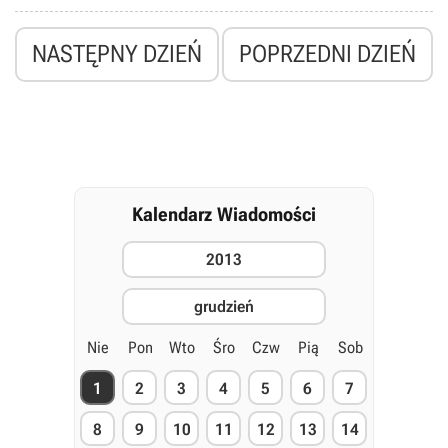
ukaże się na konsoli PlayStation 4 jesienią 2014 roku.
NASTĘPNY DZIEŃ
POPRZEDNI DZIEŃ
Kalendarz Wiadomości
2013
grudzień
Nie
Pon
Wto
Śro
Czw
Pią
Sob
1
2
3
4
5
6
7
8
9
10
11
12
13
14