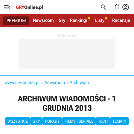




Newsroom
Gry
Rankingi
Listy
Recenzje
PREMIUM
www.gry-online.pl
Newsroom
Archiwum


ARCHIWUM WIADOMOŚCI - 1
GRUDNIA 2013
WSZYSTKIE
GRY
PORADY
FILMY I SERIALE
TECH
TEMATY