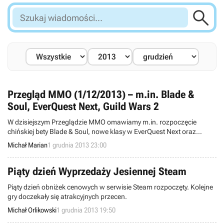

Szukaj
wiadomości...
Przegląd MMO (1/12/2013) – m.in. Blade &
Soul, EverQuest Next, Guild Wars 2
W dzisiejszym Przeglądzie MMO omawiamy m.in. rozpoczęcie
chińskiej bety Blade & Soul, nowe klasy w EverQuest Next oraz
ostatnie doniesienia ze świata Guild Wars 2.
Michał Marian
1 grudnia 2013 23:00
Piąty dzień Wyprzedaży Jesiennej Steam
Piąty dzień obniżek cenowych w serwisie Steam rozpoczęty. Kolejne
gry doczekały się atrakcyjnych przecen.
Michał Orlikowski
1 grudnia 2013 19:50