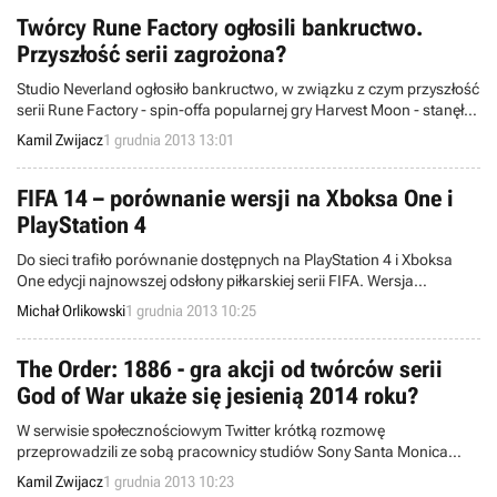
Twórcy Rune Factory ogłosili bankructwo.
Przyszłość serii zagrożona?
Studio Neverland ogłosiło bankructwo, w związku z czym przyszłość
serii Rune Factory - spin-offa popularnej gry Harvest Moon - stanęła
pod znakiem zapytania. Prawa do marki posiada jednak firma
Kamil Zwijacz
1 grudnia 2013 13:01
Marvelous AQL, pracująca obecnie nad nową produkcją, którą być
może jest Rune Factory 5.
FIFA 14 – porównanie wersji na Xboksa One i
PlayStation 4
Do sieci trafiło porównanie dostępnych na PlayStation 4 i Xboksa
One edycji najnowszej odsłony piłkarskiej serii FIFA. Wersja
działająca na silniku EA Sports Ignite dostępna jest wyłącznie na
Michał Orlikowski
1 grudnia 2013 10:25
konsolach nowej generacji.
The Order: 1886 - gra akcji od twórców serii
God of War ukaże się jesienią 2014 roku?
W serwisie społecznościowym Twitter krótką rozmowę
przeprowadzili ze sobą pracownicy studiów Sony Santa Monica
oraz Ready At Dawn. Nie powiedziano tego wprost, ale
Kamil Zwijacz
1 grudnia 2013 10:23
prawdopodobnie gra The Order: 1886, nad którą pracują obie ekipy,