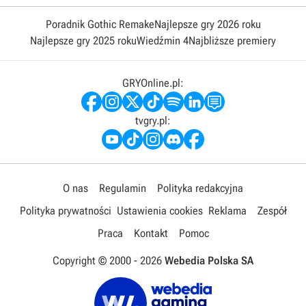
Poradnik Gothic Remake
Najlepsze gry 2026 roku
Najlepsze gry 2025 roku
Wiedźmin 4
Najbliższe premiery
GRYOnline.pl:
tvgry.pl:
O nas
Regulamin
Polityka redakcyjna
Polityka prywatności
Ustawienia cookies
Reklama
Zespół
Praca
Kontakt
Pomoc
Copyright © 2000 -
2026
Webedia Polska SA