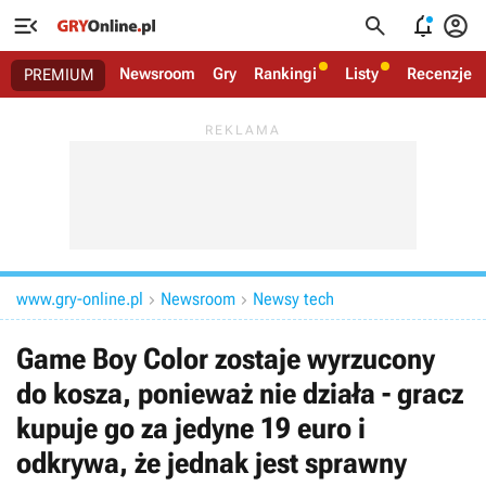




Newsroom
Gry
Rankingi
Listy
Recenzje
PREMIUM
www.gry-online.pl
Newsroom
Newsy tech


Game Boy Color zostaje wyrzucony
do kosza, ponieważ nie działa - gracz
kupuje go za jedyne 19 euro i
odkrywa, że jednak jest sprawny