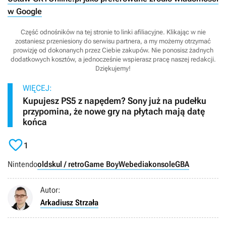
w Google
Część odnośników na tej stronie to linki afiliacyjne. Klikając w nie
zostaniesz przeniesiony do serwisu partnera, a my możemy otrzymać
prowizję od dokonanych przez Ciebie zakupów. Nie ponosisz żadnych
dodatkowych kosztów, a jednocześnie wspierasz pracę naszej redakcji.
Dziękujemy!
WIĘCEJ:
Kupujesz PS5 z napędem? Sony już na pudełku
przypomina, że nowe gry na płytach mają datę
końca

1
Nintendo
oldskul / retro
Game Boy
Webedia
konsole
GBA
Autor:
Arkadiusz Strzała