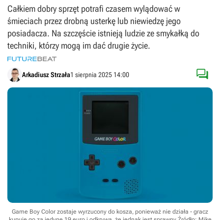
Całkiem dobry sprzęt potrafi czasem wylądować w
śmieciach przez drobną usterkę lub niewiedzę jego
posiadacza. Na szczęście istnieją ludzie ze smykałką do
techniki, którzy mogą im dać drugie życie.

Arkadiusz Strzała
1 sierpnia 2025 14:00
Game Boy Color zostaje wyrzucony do kosza, ponieważ nie działa - gracz
kupuje go za jedyne 19 euro i odkrywa, że jednak jest sprawny
Źródło: Mike