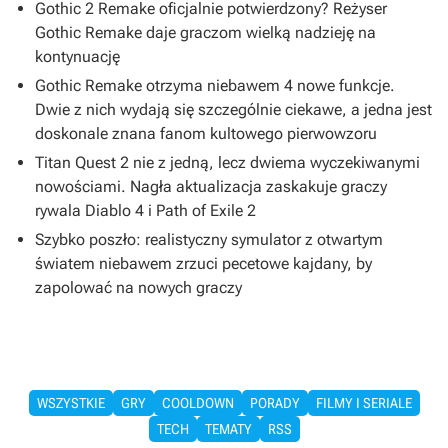
Gothic 2 Remake oficjalnie potwierdzony? Reżyser
Gothic Remake daje graczom wielką nadzieję na
kontynuację
Gothic Remake otrzyma niebawem 4 nowe funkcje.
Dwie z nich wydają się szczególnie ciekawe, a jedna jest
doskonale znana fanom kultowego pierwowzoru
Titan Quest 2 nie z jedną, lecz dwiema wyczekiwanymi
nowościami. Nagła aktualizacja zaskakuje graczy
rywala Diablo 4 i Path of Exile 2
Szybko poszło: realistyczny symulator z otwartym
światem niebawem zrzuci pecetowe kajdany, by
zapolować na nowych graczy
WSZYSTKIE
GRY
COOLDOWN
PORADY
FILMY I SERIALE
TECH
TEMATY
RSS