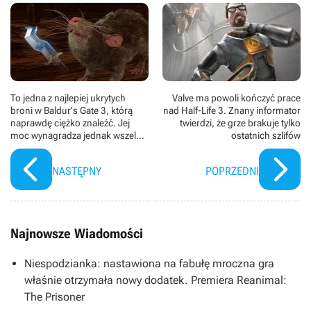
To jedna z najlepiej ukrytych
Valve ma powoli kończyć prace
broni w Baldur's Gate 3, którą
nad Half-Life 3. Znany informator
naprawdę ciężko znaleźć. Jej
twierdzi, że grze brakuje tylko
moc wynagradza jednak wszelkie
ostatnich szlifów
trudy
NASTĘPNY
POPRZEDNI
Najnowsze Wiadomości
Niespodzianka: nastawiona na fabułę mroczna gra
właśnie otrzymała nowy dodatek. Premiera Reanimal:
The Prisoner