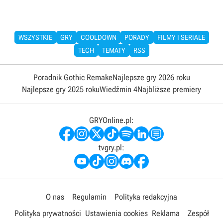
WSZYSTKIE
GRY
COOLDOWN
PORADY
FILMY I SERIALE
TECH
TEMATY
RSS
Poradnik Gothic Remake
Najlepsze gry 2026 roku
Najlepsze gry 2025 roku
Wiedźmin 4
Najbliższe premiery
GRYOnline.pl:
tvgry.pl:
O nas
Regulamin
Polityka redakcyjna
Polityka prywatności
Ustawienia cookies
Reklama
Zespół