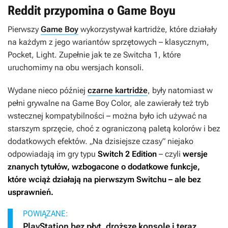
Reddit przypomina o Game Boyu
Pierwszy
Game Boy
wykorzystywał kartridże, które działały
na każdym z jego wariantów sprzętowych – klasycznym,
Pocket, Light. Zupełnie jak te ze Switcha 1, które
uruchomimy na obu wersjach konsoli.
Wydane nieco później
czarne kartridże
, były natomiast w
pełni grywalne na Game Boy Color, ale zawierały też tryb
wstecznej kompatybilności – można było ich używać na
starszym sprzęcie, choć z ograniczoną paletą kolorów i bez
dodatkowych efektów. „Na dzisiejsze czasy” niejako
odpowiadają im gry typu
Switch 2 Edition
– czyli
wersje
znanych tytułów, wzbogacone o dodatkowe funkcje,
które wciąż działają na pierwszym Switchu – ale bez
usprawnień.
POWIĄZANE:
PlayStation bez płyt, droższe konsole i teraz