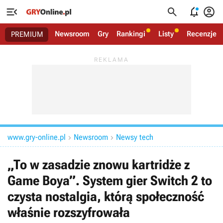




Newsroom
Gry
Rankingi
Listy
Recenzje
PREMIUM
www.gry-online.pl
Newsroom
Newsy tech


„To w zasadzie znowu kartridże z
Game Boya”. System gier Switch 2 to
czysta nostalgia, którą społeczność
właśnie rozszyfrowała