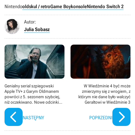
Nintendo
oldskul / retro
Game Boy
konsole
Nintendo Switch 2
Autor:
Julia Sobasz
Genialny serial szpiegowski
W Wiedźminie 4 być może
Apple TV+ z Garym Oldmanem
zmierzymy się z wrogiem, z
powróci z 5. sezonem szybciej,
którym nie dane było walczyć
niż oczekiwano. Nowe odcinki
Geraltowi w Wiedźminie 3
trzymających w napięciu
Kulawych koni mają teaser i datę
NASTĘPNY
POPRZEDNI
premiery