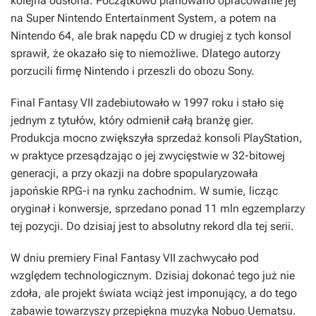
kolejna odsłona. Początkowo planowano opracowanie jej
na Super Nintendo Entertainment System, a potem na
Nintendo 64, ale brak napędu CD w drugiej z tych konsol
sprawił, że okazało się to niemożliwe. Dlatego autorzy
porzucili firmę Nintendo i przeszli do obozu Sony.
Final Fantasy VII
zadebiutowało w 1997 roku i stało się
jednym z tytułów, który odmienił całą branżę gier.
Produkcja mocno zwiększyła sprzedaż konsoli PlayStation,
w praktyce przesądzając o jej zwycięstwie w 32-bitowej
generacji, a przy okazji na dobre spopularyzowała
japońskie RPG-i na rynku zachodnim. W sumie, licząc
oryginał i konwersje, sprzedano ponad 11 mln egzemplarzy
tej pozycji. Do dzisiaj jest to absolutny rekord dla tej serii.
W dniu premiery
Final Fantasy VII
zachwycało pod
względem technologicznym. Dzisiaj dokonać tego już nie
zdoła, ale projekt świata wciąż jest imponujący, a do tego
zabawie towarzyszy przepiękna muzyka Nobuo Uematsu.