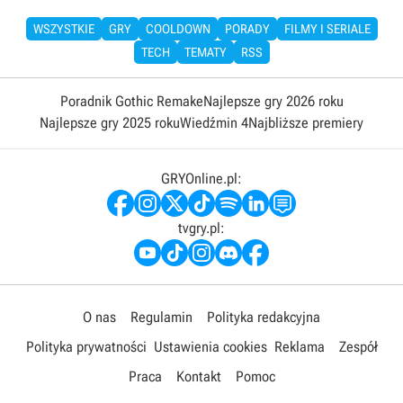
WSZYSTKIE
GRY
COOLDOWN
PORADY
FILMY I SERIALE
TECH
TEMATY
RSS
Poradnik Gothic Remake
Najlepsze gry 2026 roku
Najlepsze gry 2025 roku
Wiedźmin 4
Najbliższe premiery
GRYOnline.pl:
tvgry.pl:
O nas
Regulamin
Polityka redakcyjna
Polityka prywatności
Ustawienia cookies
Reklama
Zespół
Praca
Kontakt
Pomoc