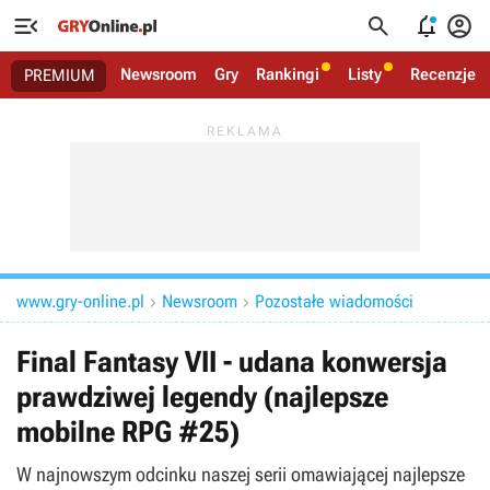




Newsroom
Gry
Rankingi
Listy
Recenzje
PREMIUM
www.gry-online.pl
Newsroom
Pozostałe wiadomości


Final Fantasy VII - udana konwersja
prawdziwej legendy (najlepsze
mobilne RPG #25)
W najnowszym odcinku naszej serii omawiającej najlepsze