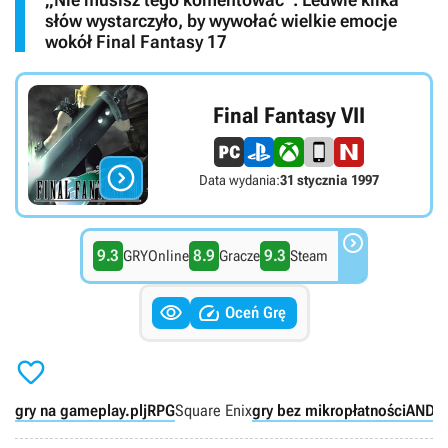
słów wystarczyło, by wywołać wielkie emocje
wokół Final Fantasy 17
Final Fantasy VII

Data wydania:
31 stycznia 1997

9.3
8.9
9.3
GRYOnline
Gracze
Steam


Oceń Grę

gry na gameplay.pl
jRPG
Square Enix
gry bez mikropłatności
AND
i