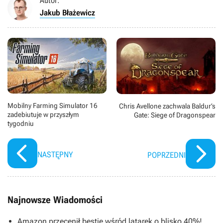
Autor:
Jakub Błażewicz
Mobilny Farming Simulator 16
Chris Avellone zachwala Baldur’s
zadebiutuje w przyszłym
Gate: Siege of Dragonspear
tygodniu
NASTĘPNY
POPRZEDNI
Najnowsze Wiadomości
Amazon przecenił bestię wśród latarek o blisko 40%!