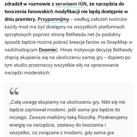
zdradził w rozmowie z
serwisem IGN
, że narzędzia do
tworzenia fanowskich modyfikacji nie będą dostępnie w
dniu premiery.
Przypomnijmy
– według założeń twórców
każdy mod ma być dostępny na wszystkich platformach
sprzętowych poprzez stronę Bethesda.net (w podobny
sposób będzie można pobrać kreacje fanów ze SnapMap w
nadchodzącym
Doomie
). Hines motywuje decyzję Bethesdy
chęcią skupienia się na ukończeniu samej gry – dopiero po
tym studio przeznaczy wszystkie siły na opracowanie
narzędzi moderskich:
„Całą uwagę skupiamy na ukończeniu gry. Nikt się nie
będzie zajmował modami, jeśli sama gra będzie do
niczego. Zawsze mieliśmy taką filozofię. Przekierujemy
energię na narzędzia, zestawy do tworzenia i
wszystko, co związane z modami, gdy sama gra