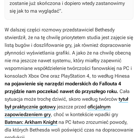
zostanie już skończona i dopiero wtedy zastanowimy
się jak to ma wyglądać”.
W dalszej części rozmowy przedstawiciel Bethesdy
stwierdził, że na tę chwilę priorytetem studia jest zajęcie się
listą bugów i doszlifowanie gry, jak również dopracowanie
płynności wyświetlania grafiki. A jako że na chwilę obecną
nie ma jeszcze nawet systemu, który miałby zapewnić
wspomniane współdzielenie twórczości fanowskiej na PC i
konsolach Xbox One oraz PlayStation 4, to według Hinesa
na pojawienie się narzędzi moderskich do
Fallouta 4
przyjdzie nam poczekać nawet do przyszłego roku.
Cała
sytuacja może trochę dziwić, skoro według twórców
tytuł
był praktycznie gotowy
jeszcze przed
oficjalnym
zapowiedzeniem gry
, choć w kontekście wpadki gry
Batman: Arkham Knight
na PC łatwo zrozumieć powody,
dla których Bethesda woli poświęcić czas na dopracowanie
produkcji.