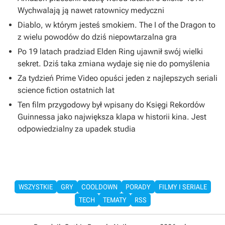
Wychwalają ją nawet ratownicy medyczni
Diablo, w którym jesteś smokiem. The I of the Dragon to
z wielu powodów do dziś niepowtarzalna gra
Po 19 latach pradziad Elden Ring ujawnił swój wielki
sekret. Dziś taka zmiana wydaje się nie do pomyślenia
Za tydzień Prime Video opuści jeden z najlepszych seriali
science fiction ostatnich lat
Ten film przygodowy był wpisany do Księgi Rekordów
Guinnessa jako największa klapa w historii kina. Jest
odpowiedzialny za upadek studia
WSZYSTKIE
GRY
COOLDOWN
PORADY
FILMY I SERIALE
TECH
TEMATY
RSS