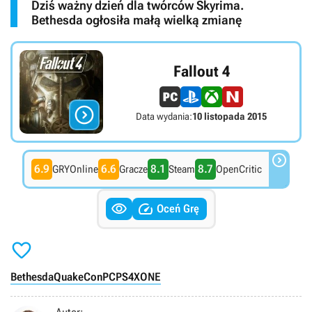
Dziś ważny dzień dla twórców Skyrima.
Bethesda ogłosiła małą wielką zmianę
Fallout 4

Data wydania:
10 listopada 2015

6.9
6.6
8.1
8.7
GRYOnline
Gracze
Steam
OpenCritic


Oceń Grę

Bethesda
QuakeCon
PC
PS4
XONE