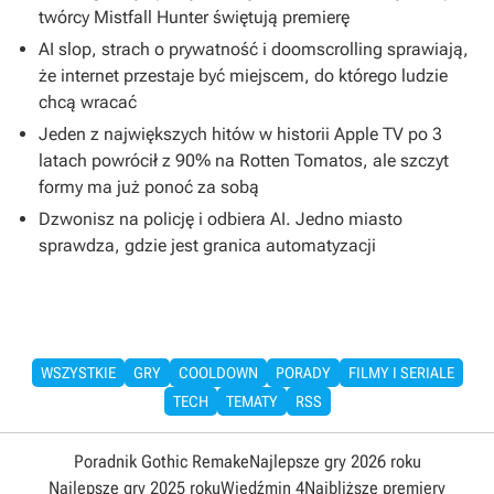
twórcy Mistfall Hunter świętują premierę
AI slop, strach o prywatność i doomscrolling sprawiają,
że internet przestaje być miejscem, do którego ludzie
chcą wracać
Jeden z największych hitów w historii Apple TV po 3
latach powrócił z 90% na Rotten Tomatos, ale szczyt
formy ma już ponoć za sobą
Dzwonisz na policję i odbiera AI. Jedno miasto
sprawdza, gdzie jest granica automatyzacji
WSZYSTKIE
GRY
COOLDOWN
PORADY
FILMY I SERIALE
TECH
TEMATY
RSS
Poradnik Gothic Remake
Najlepsze gry 2026 roku
Najlepsze gry 2025 roku
Wiedźmin 4
Najbliższe premiery