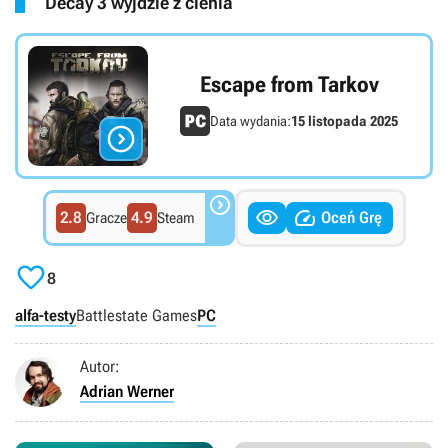
Decay 3 wyjdzie z cienia
Escape from Tarkov
Data wydania:
15 listopada 2025




2.8
4.9
Oceń Grę
Gracze
Steam

8
alfa-testy
Battlestate Games
PC
Autor:
Adrian Werner