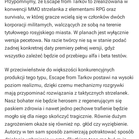
Przypomnijmy, że
Escape from Tarkov
to zrealizowana w
konwencji MMO strzelanka z elementami RPG oraz
survivalu, w której gracze wcielą się w członków dwóch
korporacji militarnych, walczących ze sobą na terenie
tytułowego rosyjskiego miasta. W planach jest wyłącznie
wersja pecetowa. Na razie twórcy nie są w stanie podać
żadnej konkretnej daty premiery pełnej wersji, gdyż
wszystko zależeć będzie od przebiegu alfa i beta testów.
W przeciwieństwie do większości konkurencyjnych
produkcji tego typu,
Escape from Tarkov
postawi na wysoki
poziom realizmu, dzięki czemu mechanizmy rozgrywki
mają przypominać rozwiązania z taktycznych strzelanek.
Nasz bohater nie będzie herosem z regenerującym się
paskiem zdrowia i nawet jedno pechowe trafienie będzie
mogło się dla niego skończyć tragicznie. Równie dużym
zagrożeniem okaże się również np. głód czy wyziębienie.
Autorzy w ten sam sposób zamierzają potraktować sposób