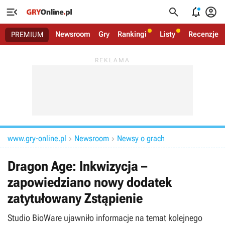




Newsroom
Gry
Rankingi
Listy
Recenzje
PREMIUM
www.gry-online.pl
Newsroom
Newsy o grach


Dragon Age: Inkwizycja –
zapowiedziano nowy dodatek
zatytułowany Zstąpienie
Studio BioWare ujawniło informacje na temat kolejnego