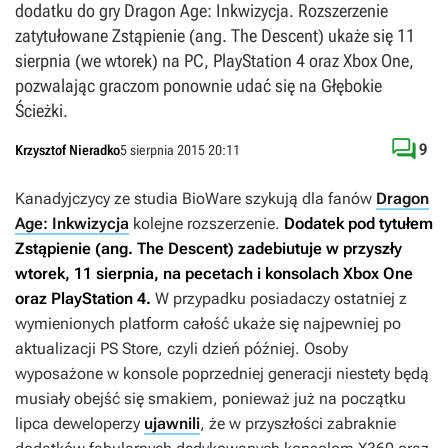
dodatku do gry Dragon Age: Inkwizycja. Rozszerzenie
zatytułowane Zstąpienie (ang. The Descent) ukaże się 11
sierpnia (we wtorek) na PC, PlayStation 4 oraz Xbox One,
pozwalając graczom ponownie udać się na Głębokie
Ścieżki.

9
Krzysztof Nieradko
5 sierpnia 2015 20:11
Kanadyjczycy ze studia BioWare szykują dla fanów
Dragon
Age: Inkwizycja
kolejne rozszerzenie.
Dodatek pod tytułem
Zstąpienie
(ang. The Descent) zadebiutuje w przyszły
wtorek, 11 sierpnia, na pecetach i konsolach Xbox One
oraz PlayStation 4.
W przypadku posiadaczy ostatniej z
wymienionych platform całość ukaże się najpewniej po
aktualizacji PS Store, czyli dzień później. Osoby
wyposażone w konsole poprzedniej generacji niestety będą
musiały obejść się smakiem, ponieważ już na początku
lipca deweloperzy
ujawnili
, że w przyszłości zabraknie