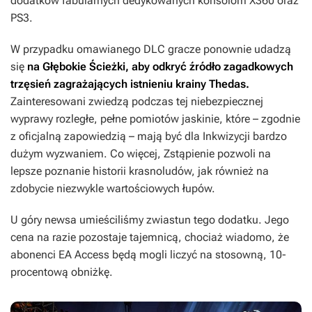
dodatków fabularnych dedykowanych konsolom X360 oraz
PS3.
W przypadku omawianego DLC gracze ponownie udadzą
się
na Głębokie Ścieżki, aby odkryć źródło zagadkowych
trzęsień zagrażających istnieniu krainy Thedas.
Zainteresowani zwiedzą podczas tej niebezpiecznej
wyprawy rozległe, pełne pomiotów jaskinie, które – zgodnie
z oficjalną zapowiedzią – mają być dla Inkwizycji bardzo
dużym wyzwaniem. Co więcej,
Zstąpienie
pozwoli na
lepsze poznanie historii krasnoludów, jak również na
zdobycie niezwykle wartościowych łupów.
U góry newsa umieściliśmy zwiastun tego dodatku. Jego
cena na razie pozostaje tajemnicą, chociaż wiadomo, że
abonenci EA Access będą mogli liczyć na stosowną, 10-
procentową obniżkę.