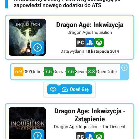
zapowiedzi nowego dodatku do ATS
Dragon Age: Inkwizycja
Dragon Age: Inquisition

Data wydania:
18 listopada 2014

6.9
7.6
7.6
8.8
GRYOnline
Gracze
Steam
OpenCritic


Oceń Grę
Dragon Age: Inkwizycja -
Zstąpienie
Dragon Age: Inquisition - The Descent
