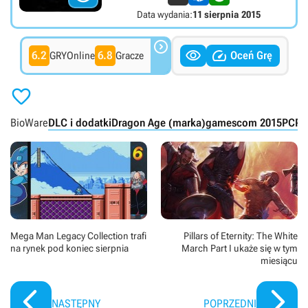
Data wydania:
11 sierpnia 2015



6.2
6.8
Oceń Grę
GRYOnline
Gracze

BioWare
DLC i dodatki
Dragon Age (marka)
gamescom 2015
PC
PS
Mega Man Legacy Collection trafi
Pillars of Eternity: The White
na rynek pod koniec sierpnia
March Part I ukaże się w tym
miesiącu
NASTĘPNY
POPRZEDNI