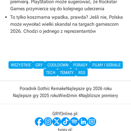
premierą. PlayStation może sugerować, że Rockstar
Games przymierza się do kolejnego uderzenia
To tylko koszmarna wpadka, prawda? Jeśli nie, Polska
może wywołać wielki skandal na targach gamescom
2026. Chodzi o jednego z reprezentantów
WSZYSTKIE
GRY
COOLDOWN
PORADY
FILMY I SERIALE
TECH
TEMATY
RSS
Poradnik Gothic Remake
Najlepsze gry 2026 roku
Najlepsze gry 2025 roku
Wiedźmin 4
Najbliższe premiery
GRYOnline.pl:
tvgry.pl: