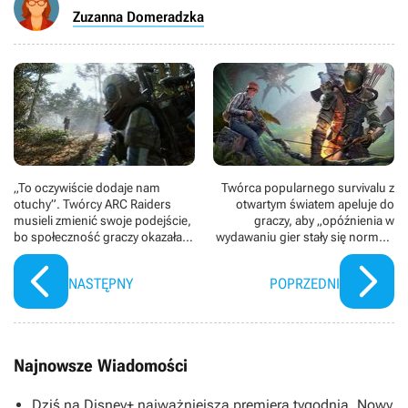
Zuzanna Domeradzka
„To oczywiście dodaje nam
Twórca popularnego survivalu z
otuchy”. Twórcy ARC Raiders
otwartym światem apeluje do
musieli zmienić swoje podejście,
graczy, aby „opóźnienia w
bo społeczność graczy okazała
wydawaniu gier stały się normą”.
się bardziej pokojowa, niż się
Tymczasem jego hit zalicza
spodziewali
rekordową obsuwę
NASTĘPNY
POPRZEDNI
Najnowsze Wiadomości
Dziś na Disney+ najważniejsza premiera tygodnia. Nowy