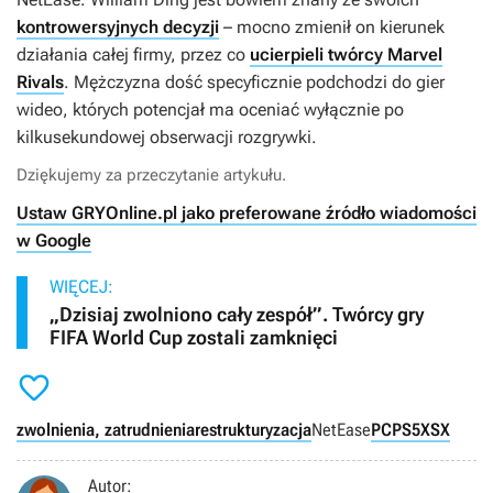
kontrowersyjnych decyzji
– mocno zmienił on kierunek
działania całej firmy, przez co
ucierpieli twórcy Marvel
Rivals
. Mężczyzna dość specyficznie podchodzi do gier
wideo, których potencjał ma oceniać wyłącznie po
kilkusekundowej obserwacji rozgrywki.
Dziękujemy za przeczytanie artykułu.
Ustaw GRYOnline.pl jako preferowane źródło wiadomości
w Google
WIĘCEJ:
„Dzisiaj zwolniono cały zespół”. Twórcy gry
FIFA World Cup zostali zamknięci

zwolnienia, zatrudnienia
restrukturyzacja
NetEase
PC
PS5
XSX
Autor: