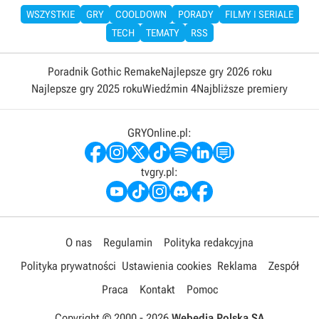
WSZYSTKIE
GRY
COOLDOWN
PORADY
FILMY I SERIALE
TECH
TEMATY
RSS
Poradnik Gothic Remake
Najlepsze gry 2026 roku
Najlepsze gry 2025 roku
Wiedźmin 4
Najbliższe premiery
GRYOnline.pl:
tvgry.pl:
O nas
Regulamin
Polityka redakcyjna
Polityka prywatności
Ustawienia cookies
Reklama
Zespół
Praca
Kontakt
Pomoc
Copyright © 2000 -
2026
Webedia Polska SA