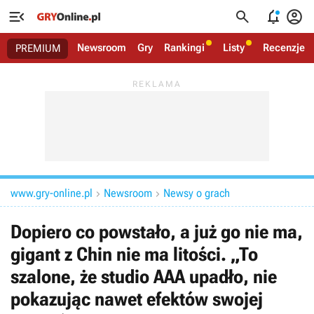




Newsroom
Gry
Rankingi
Listy
Recenzje
PREMIUM
www.gry-online.pl
Newsroom
Newsy o grach


Dopiero co powstało, a już go nie ma,
gigant z Chin nie ma litości. „To
szalone, że studio AAA upadło, nie
pokazując nawet efektów swojej