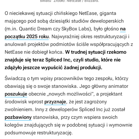
światu”
Źródło: NetEase / Blizzard
.
O nieciekawej sytuacji chińskiego NetEase, giganta
mającego pod sobą dziesiątki studiów deweloperskich
(m.in. Quantic Dream czy SkyBox Labs), było głośno
na
początku 2025 roku
. Najwyraźniej okres restrukturyzacji i
anulowań projektów podmiotów ściśle współpracujących z
NetEase nie dobiegł końca.
W trudnej sytuacji rzekomo
znajduje się teraz Spliced Inc, czyli studio, które nie
zdążyło jeszcze wypuścić żadnej produkcji.
Świadczą o tym wpisy pracowników tego zespołu, którzy
obawiają się o swoje stanowiska. Jego główny animator
poszukuje
obecnie „nowych możliwości”, a projektant
środowisk wprost
przyznaje
, że jest zagrożony
zwolnieniem. Inny z deweloperów Spliced Inc już został
pozbawiony
stanowiska, przy czym wspiera swoich
kolegów znajdujących się w podobnej sytuacji i wymownie
podsumowuje restrukturyzację.