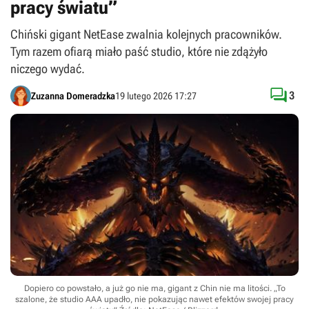
pracy światu”
Chiński gigant NetEase zwalnia kolejnych pracowników.
Tym razem ofiarą miało paść studio, które nie zdążyło
niczego wydać.

3
Zuzanna Domeradzka
19 lutego 2026 17:27
Dopiero co powstało, a już go nie ma, gigant z Chin nie ma litości. „To
szalone, że studio AAA upadło, nie pokazując nawet efektów swojej pracy