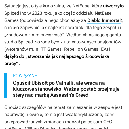
Sytuacja jest o tyle kuriozalna, że NetEase, które
utworzyło
Spliced Inc w 2023 roku jako część oddziału NetEase
Games (odpowiedzialnego chociażby za
Diablo Immortal
),
chciało zapewnić jak najlepsze warunki dla tego zespołu i
„zbudować z nim przyszłość”. Według chińskiego giganta
studio Spliced złożone było z utalentowanych pasjonatów
(weteranów m.in. TT Games, Rebellion Games, EA) i
dążyło do „stworzenia jak najlepszego środowiska
pracy”.
POWIĄZANE:
Opuścił Ubisoft po Valhalli, ale wraca na
kluczowe stanowisko. Ważna postać przejmuje
stery nad marką Assassin’s Creed
Chociaż szczegółów na temat zamieszania w zespole jest
naprawdę niewiele, to nie jest wcale wykluczone, że w
przeprowadzanych zmianach maczał palce sam CEO
NetEase. William Ding jest bowiem znany ze swoich