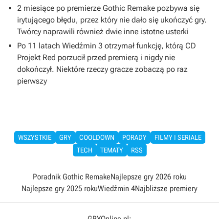
2 miesiące po premierze Gothic Remake pozbywa się
irytującego błędu, przez który nie dało się ukończyć gry.
Twórcy naprawili również dwie inne istotne usterki
Po 11 latach Wiedźmin 3 otrzymał funkcję, którą CD
Projekt Red porzucił przed premierą i nigdy nie
dokończył. Niektóre rzeczy gracze zobaczą po raz
pierwszy
WSZYSTKIE
GRY
COOLDOWN
PORADY
FILMY I SERIALE
TECH
TEMATY
RSS
Poradnik Gothic Remake
Najlepsze gry 2026 roku
Najlepsze gry 2025 roku
Wiedźmin 4
Najbliższe premiery
GRYOnline.pl: