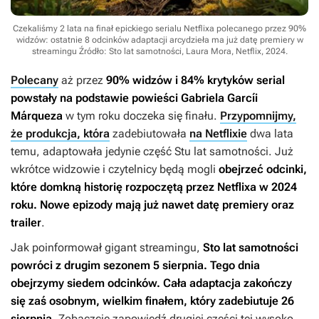
Czekaliśmy 2 lata na finał epickiego serialu Netflixa polecanego przez 90%
widzów: ostatnie 8 odcinków adaptacji arcydzieła ma już datę premiery w
streamingu
Źródło: Sto lat samotności, Laura Mora, Netflix, 2024
.
Polecany
aż przez
90% widzów i 84% krytyków serial
powstały na podstawie powieści Gabriela Garcíi
Márqueza
w tym roku doczeka się finału.
Przypomnijmy,
że produkcja, która
zadebiutowała
na Netflixie
dwa lata
temu, adaptowała jedynie część
Stu lat samotności
. Już
wkrótce widzowie i czytelnicy będą mogli
obejrzeć odcinki,
które domkną historię rozpoczętą przez Netflixa w 2024
roku. Nowe epizody mają już nawet datę premiery oraz
trailer
.
Jak poinformował gigant streamingu,
Sto lat samotności
powróci
z drugim sezonem 5 sierpnia. Tego dnia
obejrzymy siedem odcinków. Cała adaptacja zakończy
się zaś osobnym, wielkim finałem, który zadebiutuje 26
sierpnia.
Zobaczcie zapowiedź drugiej części tej wysoko