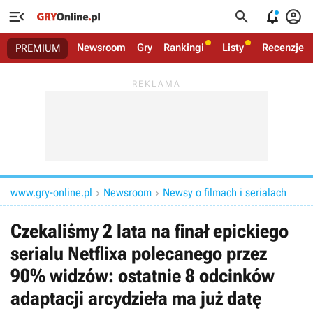




Newsroom
Gry
Rankingi
Listy
Recenzje
PREMIUM
www.gry-online.pl
Newsroom
Newsy o filmach i serialach


Czekaliśmy 2 lata na finał epickiego
serialu Netflixa polecanego przez
90% widzów: ostatnie 8 odcinków
adaptacji arcydzieła ma już datę