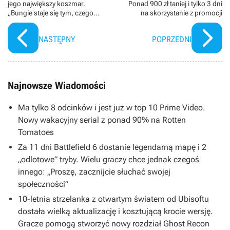
jego największy koszmar.
Ponad 900 zł taniej i tylko 3 dni
„Bungie staje się tym, czego
na skorzystanie z promocji
obawiałem się po przejęciu przez
Sony”
NASTĘPNY
POPRZEDNI
Najnowsze Wiadomości
Ma tylko 8 odcinków i jest już w top 10 Prime Video.
Nowy wakacyjny serial z ponad 90% na Rotten
Tomatoes
Za 11 dni Battlefield 6 dostanie legendarną mapę i 2
„odlotowe” tryby. Wielu graczy chce jednak czegoś
innego: „Proszę, zacznijcie słuchać swojej
społeczności”
10-letnia strzelanka z otwartym światem od Ubisoftu
dostała wielką aktualizację i kosztującą krocie wersję.
Gracze pomogą stworzyć nowy rozdział Ghost Recon