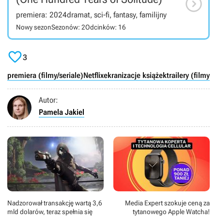

premiera: 2024
dramat, sci-fi, fantasy, familijny
Nowy sezon
Sezonów: 2
Odcinków: 16

3
premiera (filmy/seriale)
Netflix
ekranizacje książek
trailery (filmy i
Autor:
Pamela Jakiel
Nadzorował transakcję wartą 3,6
Media Expert szokuje ceną za
mld dolarów, teraz spełnia się
tytanowego Apple Watcha!