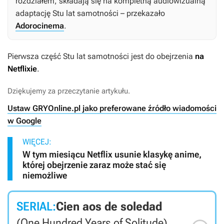
rozdziałem, składają się na kompletną audiowizualną
adaptację
Stu lat samotności
– przekazało
Adorocinema
.
Pierwsza część
Stu lat samotności
jest do obejrzenia
na
Netflixie
.
Dziękujemy za przeczytanie artykułu.
Ustaw GRYOnline.pl jako preferowane źródło wiadomości
w Google
WIĘCEJ:
W tym miesiącu Netflix usunie klasykę anime,
której obejrzenie zaraz może stać się
niemożliwe
SERIAL:
Cien aos de soledad
(One Hundred Years of Solitude)