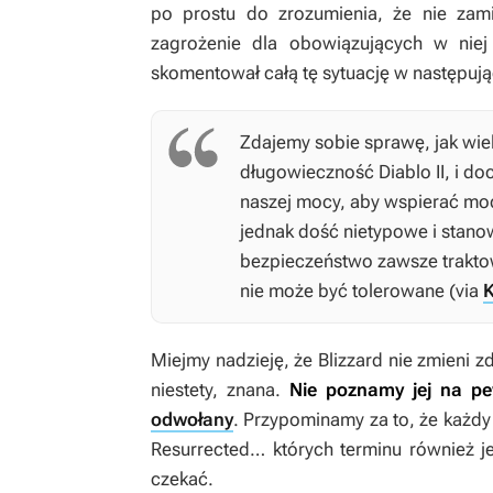
po prostu do zrozumienia, że nie zami
zagrożenie dla obowiązujących w niej 
skomentował całą tę sytuację w następuj
Zdajemy sobie sprawę, jak wie
długowieczność
Diablo II
, i d
naszej mocy, aby wspierać mo
jednak dość nietypowe i stanow
bezpieczeństwo zawsze trakto
nie może być tolerowane (via
Miejmy nadzieję, że Blizzard nie zmieni z
niestety, znana.
Nie poznamy jej na pew
odwołany
. Przypominamy za to, że każd
Resurrected
… których terminu również j
czekać.