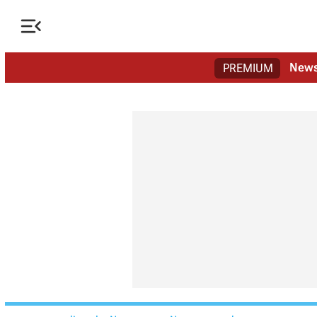

New
PREMIUM