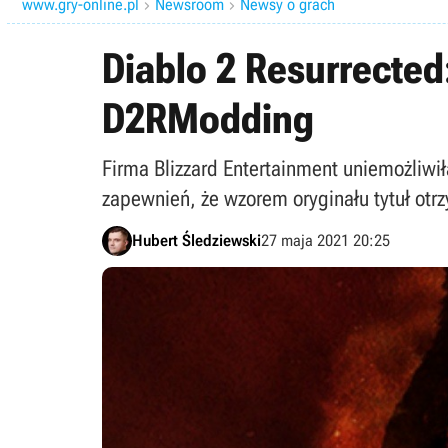
www.gry-online.pl
Newsroom
Newsy o grach


Diablo 2 Resurrected
D2RModding
Firma Blizzard Entertainment uniemożliwi
zapewnień, że wzorem oryginału tytuł otr
Hubert Śledziewski
27 maja 2021 20:25