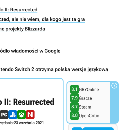
o II: Resurrected
ed, ale nie wiem, dla kogo jest ta gra
ne projekty Blizzarda
ródło wiadomości w Google
ntendo Switch 2 otrzyma polską wersję językową

8.1
GRYOnline
7.9
Gracze
o II: Resurrected
8.7
Steam
8.0
OpenCritic
wydania:
23 września 2021