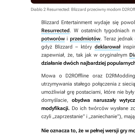
Diablo 2 Resurrected: Blizzard przeciwny modom D2ROff
Blizzard Entertainment wydaje się pow
Resurrected
. W ostatnich tygodniach
potworów
i
przedmiotów
. Teraz jednak
gdyż Blizzard – który
deklarował
inspi
zapewniał, że, tak jak w oryginalnym
Di
działanie dwóch najbardziej popularnych
Mowa o
D2ROffline
oraz
D2RModdin
utrzymywania stałego połączenia z sie
umożliwiał grę postaciami, które nie były
domyślacie,
obydwa naruszały wytycz
modyfikacji.
Do ich twórców wysłane zost
czyli „zaprzestanie” i „zaniechanie”), mają
Nie oznacza to, że w pełnej wersji gry 