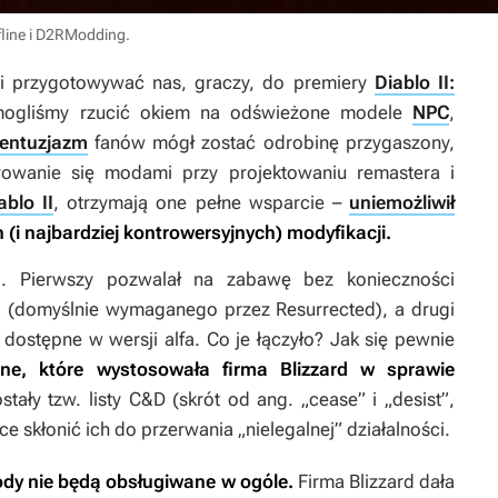
line i D2RModding.
oli przygotowywać nas, graczy, do premiery
Diablo II:
 mogliśmy rzucić okiem na odświeżone modele
NPC
,
entuzjazm
fanów mógł zostać odrobinę przygaszony,
rowanie się modami przy projektowaniu remastera i
ablo II
, otrzymają one pełne wsparcie –
uniemożliwił
 (i najbardziej kontrowersyjnych) modyfikacji.
g
. Pierwszy pozwalał na zabawę bez konieczności
cią (domyślnie wymaganego przez
Resurrected
), a drugi
 dostępne w wersji alfa. Co je łączyło? Jak się pewnie
ne, które wystosowała firma Blizzard w sprawie
ały tzw. listy C&D (skrót od ang. „cease” i „desist”,
ce skłonić ich do przerwania „nielegalnej” działalności.
mody nie będą obsługiwane w ogóle.
Firma Blizzard dała