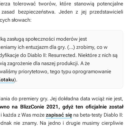
erza tolerować tworów, które stanowią potencjalne
zasad bezpieczeństwa. Jeden z jej przedstawicieli
ących słowach:
lką zasługą społeczności moderów jest
oceniamy ich entuzjazm dla gry. (…) zrobimy, co w
dyfikacje do
Diablo II: Resurrected
. Niektóre z nich są
ią zagrożenie dla naszej produkcji. A że
waliśmy priorytetowo, tego typu oprogramowanie
Kotaku
).
dania do premiery gry. Jej dokładna data wciąż nie jest,
no na BlizzConie 2021, gdyż ten oficjalnie został
y i każda z Was może
zapisać się
na beta-testy
Diablo II:
ednak nie znamy. Na jedno i drugie musimy cierpliwie