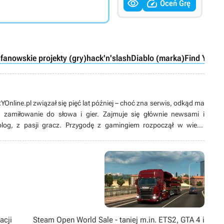


Oceń Grę
 fanowskie projekty (gry)
hack'n'slash
Diablo (marka)
Find Your 
nline.pl związał się pięć lat później – choć zna serwis, odkąd ma
ć zamiłowanie do słowa i gier. Zajmuje się głównie newsami i
jolog, z pasji gracz. Przygodę z gamingiem rozpoczął w wieku
preferuje PC i wymagające RPG-i, lecz nie stroni ani od konsol, ani
muzyki, a także spaceruje z psem. Niemal bezkrytycznie kocha
uca planów pójścia w jego ślady. Pierwsze „dokonania literackie”
zufladzie.
acji
Steam Open World Sale - taniej m.in. ETS2, GTA 4 i