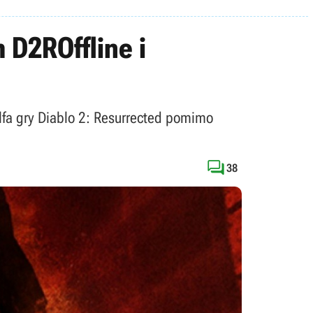
 D2ROffline i
alfa gry Diablo 2: Resurrected pomimo

38