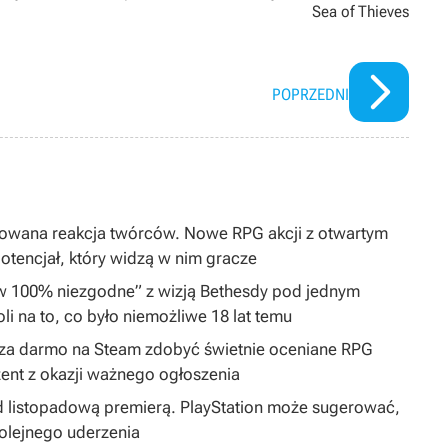
Sea of Thieves
POPRZEDNI
dowana reakcja twórców. Nowe RPG akcji z otwartym
tencjał, który widzą w nim gracze
„w 100% niezgodne” z wizją Bethesdy pod jednym
i na to, co było niemożliwe 18 lat temu
by za darmo na Steam zdobyć świetnie oceniane RPG
ent z okazji ważnego ogłoszenia
 listopadową premierą. PlayStation może sugerować,
olejnego uderzenia