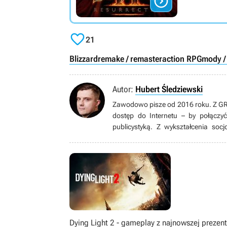


21
Blizzard
remake / remaster
action RPG
mody /
Autor:
Hubert Śledziewski
Zawodowo pisze od 2016 roku. Z GRYO
dostęp do Internetu – by połączy
publicystyką. Z wykształcenia soc
czterech lat – od Pegasusa. Obecnie 
od innych gatunków. Kiedy nie gra i nie pisze, najchętniej czyta, ogląda seriale (rzadziej filmy) i mecze
Premier League, słucha ciężkiej 
twórczość Stephena Kinga. Nie porz
trzyma jednak zamknięte głęboko w s
Dying Light 2 - gameplay z najnowszej prezent