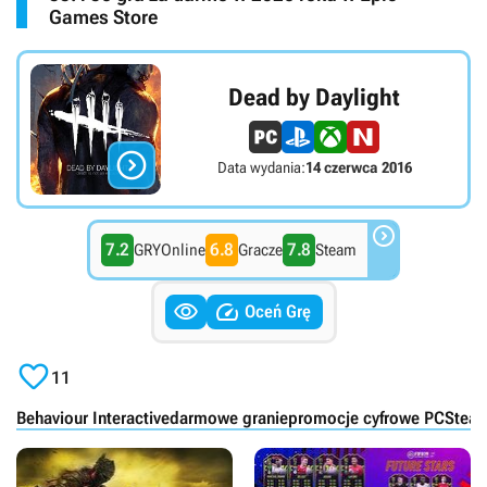
Games Store
Dead by Daylight

Data wydania:
14 czerwca 2016

7.2
6.8
7.8
GRYOnline
Gracze
Steam


Oceń Grę

11
Behaviour Interactive
darmowe granie
promocje cyfrowe PC
Steam