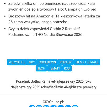
Zaledwie kilka dni po premierze nadszedł cios. Fala
zwolnień dosięgła twórców Halo: Campaign Evolved
Groszowy hit na Amazonie! Ta kieszonkowa latarka za
26 zł ma wszystko, czego potrzeba
Czy to dzień zapowiedzi Gothic 2 Remake?
Podsumowanie THQ Nordic Showcase 2026
WSZYSTKIE
GRY
COOLDOWN
PORADY
FILMY I SERIALE
TECH
TEMATY
RSS
Poradnik Gothic Remake
Najlepsze gry 2026 roku
Najlepsze gry 2025 roku
Wiedźmin 4
Najbliższe premiery
GRYOnline.pl: