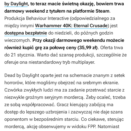
by Daylight
, to teraz macie świetną okazję, bowiem trwa
darmowy weekend z tytułem na platformie Steam
.
Produkcja Behaviour Interactive (odpowiedzialnego za
między innymi
Warhammer 40K: Eternal Crusade
) jest
dostępna bezpłatnie
do niedzieli, do późnych godzin
wieczornych.
Przy okazji darmowego weekendu możecie
również kupić grę za połowę ceny (35,99 zł)
. Oferta trwa
do 21 stycznia. Warto dać szansę produkcji, szczególnie że
oferuje ona niestandardowy tryb multiplayer.
Dead by Daylight
oparte jest na schemacie znanym z setek
horrorów, które mogliśmy obejrzeć na srebrnym ekranie.
Czwórka zwykłych ludzi ma za zadanie przetrwać starcie z
niezwykle groźnym seryjnym mordercą. Żeby ocaleć, trzeba
ze sobą współpracować. Gracz kierujący zabójcą ma
dostęp do lepszego uzbrojenia i zazwyczaj nie daje szans
oponentom w bezpośrednim starciu. Co ciekawe, sterując
mordercą, akcję obserwujemy w widoku FPP. Natomiast