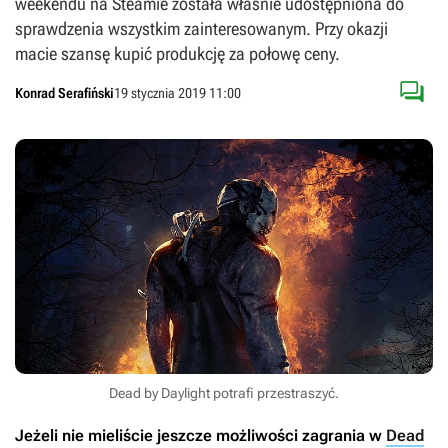
weekendu na Steamie została właśnie udostępniona do
sprawdzenia wszystkim zainteresowanym. Przy okazji
macie szansę kupić produkcję za połowę ceny.

Konrad Serafiński
19 stycznia 2019 11:00
Dead by Daylight potrafi przestraszyć.
Jeżeli nie mieliście jeszcze możliwości zagrania w
Dead