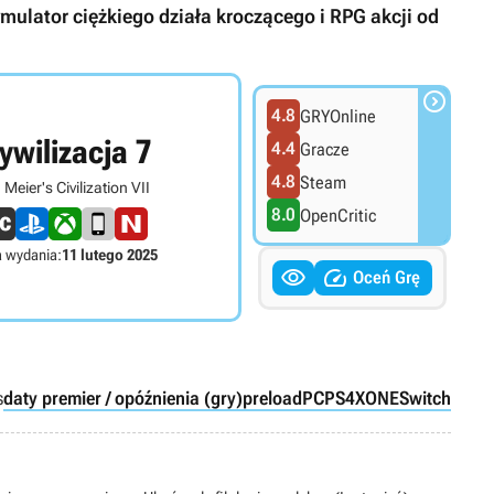
ulator ciężkiego działa kroczącego i RPG akcji od

4.8
GRYOnline
ywilizacja 7
4.4
Gracze
4.8
Steam
 Meier's Civilization VII
8.0
OpenCritic
 wydania:
11 lutego 2025


Oceń Grę
s
daty premier / opóźnienia (gry)
preload
PC
PS4
XONE
Switch
PS5
X