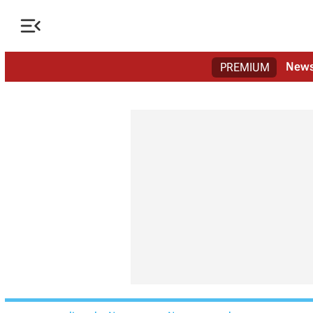

New
PREMIUM