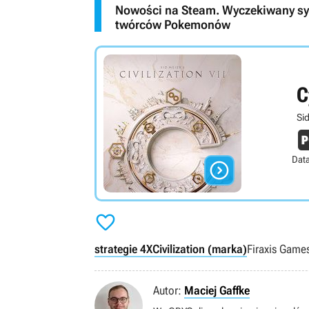
Nowości na Steam. Wyczekiwany sym
twórców Pokemonów
C
Sid
Data


strategie 4X
Civilization (marka)
Firaxis Game
Autor:
Maciej Gaffke