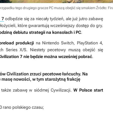
 W przypadku tego drugiego gracze PC muszą obejść się smakiem
Źródło: Fi
n 7
odbędzie się za niecały tydzień, ale już jutro zabawę
łożycieli
, które gwarantują wcześniejszy dostęp do gry.
dziną debiutu strategii na konsolach i PC
.
reload produkcji
na Nintendo Switch, PlayStation 4,
ch Series X/S. Niestety pecetowy muszą obejść się
ivilization 7
nie będzie można wcześniej pobrać
.
ów Civilization zrzuci pecetowe łańcuchy. Na
 masę nowości, w tym starożytną frakcję
ą także zabawę w siódmej
Cywilizacji
.
W Polsce start
00 rano polskiego czasu;