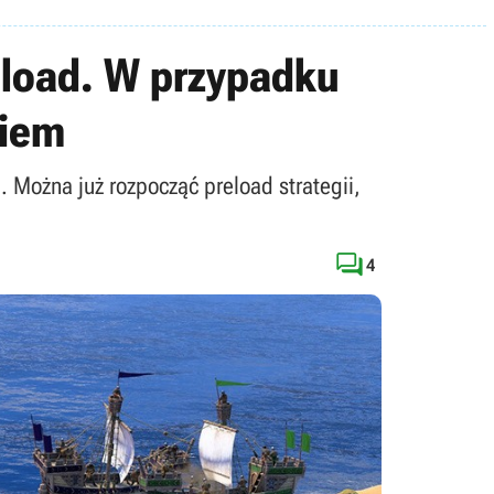
reload. W przypadku
kiem
. Można już rozpocząć preload strategii,

4