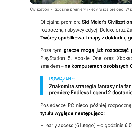
Civilization 7: godzina premiery i kiedy rusza preload.
Oficjalna premiera
Sid Meier’s Civilizatio
rozpoczną nabywcy edycji
Deluxe
oraz
Za
Twórcy opublikowali mapy z dokładną go
Poza tym
gracze mogą już rozpocząć p
PlayStation 5, Xboxie One oraz Xboxa
smakiem –
na komputerach osobistych
C
POWIĄZANE:
Znakomita strategia fantasy dla fan
premierę Endless Legend 2 dostanie
Posiadacze PC nieco później rozpoczn
tytułu wygląda następująco
:
early access (6 lutego) – o godzinie 6: