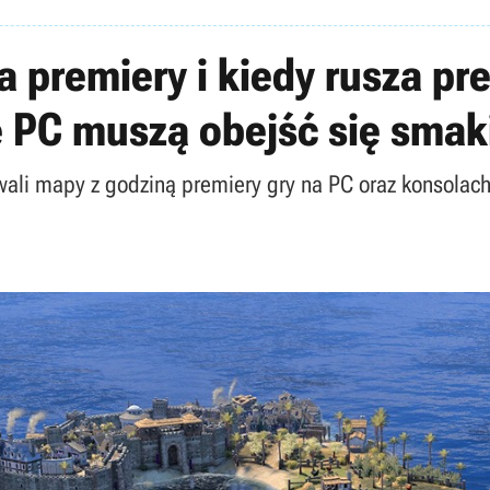
na premiery i kiedy rusza p
e PC muszą obejść się sma
owali mapy z godziną premiery gry na PC oraz konsolach