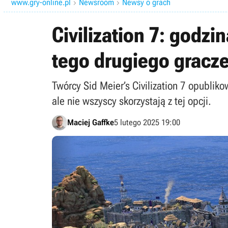
www.gry-online.pl
Newsroom
Newsy o grach


Civilization 7: godzi
tego drugiego gracz
Twórcy Sid Meier’s Civilization 7 opublik
ale nie wszyscy skorzystają z tej opcji.
Maciej Gaffke
5 lutego 2025 19:00