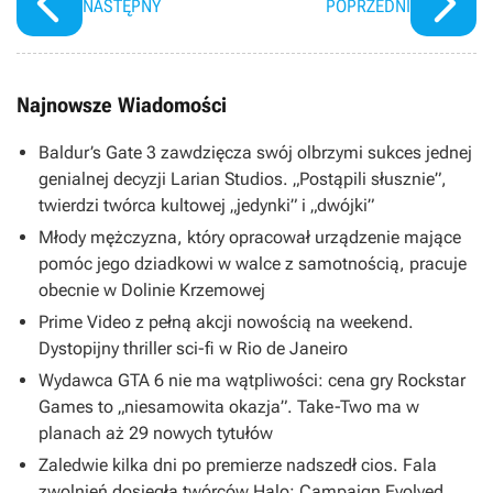
NASTĘPNY
POPRZEDNI
Najnowsze Wiadomości
Baldur’s Gate 3 zawdzięcza swój olbrzymi sukces jednej
genialnej decyzji Larian Studios. „Postąpili słusznie”,
twierdzi twórca kultowej „jedynki” i „dwójki”
Młody mężczyzna, który opracował urządzenie mające
pomóc jego dziadkowi w walce z samotnością, pracuje
obecnie w Dolinie Krzemowej
Prime Video z pełną akcji nowością na weekend.
Dystopijny thriller sci-fi w Rio de Janeiro
Wydawca GTA 6 nie ma wątpliwości: cena gry Rockstar
Games to „niesamowita okazja”. Take-Two ma w
planach aż 29 nowych tytułów
Zaledwie kilka dni po premierze nadszedł cios. Fala
zwolnień dosięgła twórców Halo: Campaign Evolved