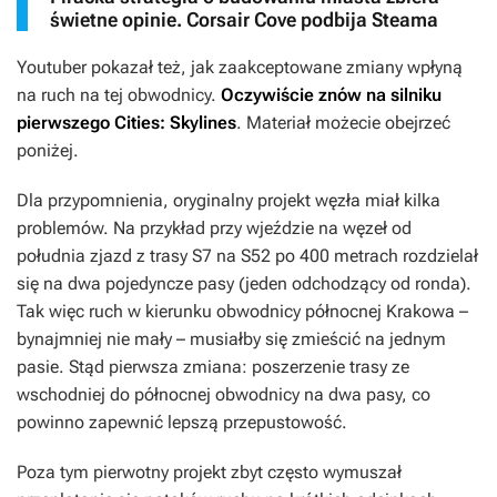
świetne opinie. Corsair Cove podbija Steama
Youtuber pokazał też, jak zaakceptowane zmiany wpłyną
na ruch na tej obwodnicy.
Oczywiście znów na silniku
pierwszego
Cities: Skylines
. Materiał możecie obejrzeć
poniżej.
Dla przypomnienia, oryginalny projekt węzła miał kilka
problemów. Na przykład przy wjeździe na węzeł od
południa zjazd z trasy S7 na S52 po 400 metrach rozdzielał
się na dwa pojedyncze pasy (jeden odchodzący od ronda).
Tak więc ruch w kierunku obwodnicy północnej Krakowa –
bynajmniej nie mały – musiałby się zmieścić na jednym
pasie. Stąd pierwsza zmiana: poszerzenie trasy ze
wschodniej do północnej obwodnicy na dwa pasy, co
powinno zapewnić lepszą przepustowość.
Poza tym pierwotny projekt zbyt często wymuszał