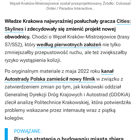
Węzeł Kraków-Mistrzejowice został przeprojektowany
Źródło: Colossal
Order / Paradox Interactive.
.
Władze Krakowa najwyraźniej posłuchały gracza
Cities:
Skylines
i zdecydowały się zmienić projekt nowej
obwodnicy.
Chodzi o Węzeł Kraków-Mistrzejowice (trasy
S7/S52), który
według pierwotnych założeń
nie tylko
zmniejszałby przepustowość ruchu, ale też zwiększałby
ryzyko wystąpienia kolizji.
Po oryginalnym materiale z maja 2022 roku
kanał
Autostrady Polska zamieścił nowy filmik
w związku z
zatwierdzeniem zmian po tym, jak krakowski oddział
Generalnej Dyrekcji Dróg Krajowych i Autostrad (GDDKiA)
zlecił analizę Politechnice Krakowskiej, która potwierdziła
problemy wskazane przez internautę wraz z piątką
kolegów.
POWIĄZANE:
Piracka strategia o budowaniu miasta zbiera