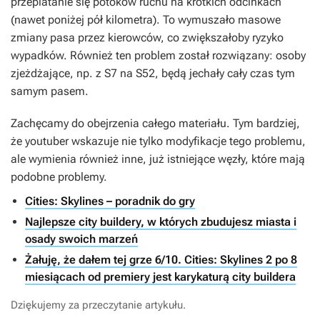
przeplatanie się potoków ruchu na krótkich odcinkach
(nawet poniżej pół kilometra). To wymuszało masowe
zmiany pasa przez kierowców, co zwiększałoby ryzyko
wypadków. Również ten problem został rozwiązany: osoby
zjeżdżające, np. z S7 na S52, będą jechały cały czas tym
samym pasem.
Zachęcamy do obejrzenia całego materiału. Tym bardziej,
że youtuber wskazuje nie tylko modyfikacje tego problemu,
ale wymienia również inne, już istniejące węzły, które mają
podobne problemy.
Cities: Skylines – poradnik do gry
Najlepsze city buildery, w których zbudujesz miasta i
osady swoich marzeń
Żałuję, że dałem tej grze 6/10. Cities: Skylines 2 po 8
miesiącach od premiery jest karykaturą city buildera
Dziękujemy za przeczytanie artykułu.