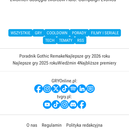
WSZYSTKIE
GRY
COOLDOWN
PORADY
FILMY I SERIALE
TECH
TEMATY
RSS
Poradnik Gothic Remake
Najlepsze gry 2026 roku
Najlepsze gry 2025 roku
Wiedźmin 4
Najbliższe premiery
GRYOnline.pl:
tvgry.pl:
O nas
Regulamin
Polityka redakcyjna