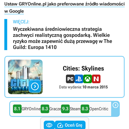
Ustaw GRYOnline.pl jako preferowane źródło wiadomości
w Google
WIĘCEJ:
Wyczekiwana średniowieczna strategia
zachwyci realistyczną gospodarką. Wielkie
ryzyko może zapewnić dużą przewagę w The
Guild: Europa 1410
Cities: Skylines

Data wydania:
10 marca 2015

8.1
8.3
9.3
8.3
GRYOnline
Gracze
Steam
OpenCritic


Oceń Grę