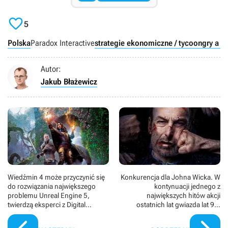

5
Polska
Paradox Interactive
strategie ekonomiczne / tycoon
gry a r
Autor:
Jakub Błażewicz
Wiedźmin 4 może przyczynić się
Konkurencja dla Johna Wicka. W
do rozwiązania największego
kontynuacji jednego z
problemu Unreal Engine 5,
największych hitów akcji
twierdzą eksperci z Digital
ostatnich lat gwiazda lat 90.
Foundry
stanie się złoczyńcą