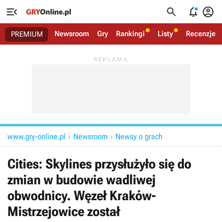




Newsroom
Gry
Rankingi
Listy
Recenzje
PREMIUM
www.gry-online.pl
Newsroom
Newsy o grach


Cities: Skylines przysłużyło się do
zmian w budowie wadliwej
obwodnicy. Węzeł Kraków-
Mistrzejowice został