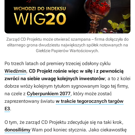
Zarząd CD Projektu może otwierać szampana – firma dołączyła do
elitarnego grona dwudziestu największych spółek notowanych na
Giełdzie Papierów Wartościowych.
Po trzech latach od premiery trzeciej odsłony cyklu
Wiedźmin
,
CD Projekt rośnie więc w siłę i z pewnością
zwróci na siebie uwagę kolejnych inwestorów
; a to z kolei
dobrze wróży kolejnym tytułom sygnowanym logo tej firmy,
na czele z
Cyberpunkiem 2077
, który może zostać
zaprezentowany światu
w trakcie tegorocznych targów
E3
.
O tym, że zarząd CD Projektu zdecyduje się na taki krok,
donosiliśmy
Wam pod koniec stycznia. Jako ciekawostkę