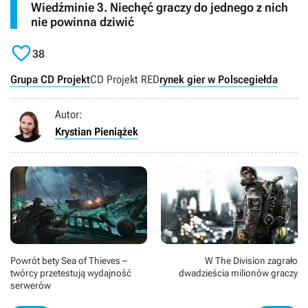
Wiedźminie 3. Niechęć graczy do jednego z nich
nie powinna dziwić

38
Grupa CD Projekt
CD Projekt RED
rynek gier w Polsce
giełda
Autor:
Krystian Pieniążek
Powrót bety Sea of Thieves –
W The Division zagrało
twórcy przetestują wydajność
dwadzieścia milionów graczy
serwerów