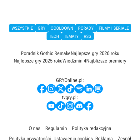
WSZYSTKIE
GRY
COOLDOWN
PORADY
FILMY I SERIALE
TECH
TEMATY
RSS
Poradnik Gothic Remake
Najlepsze gry 2026 roku
Najlepsze gry 2025 roku
Wiedźmin 4
Najbliższe premiery
GRYOnline.pl:
tvgry.pl:
O nas
Regulamin
Polityka redakcyjna
Polityka prywatności
Ustawienia cookies
Reklama
Zespół