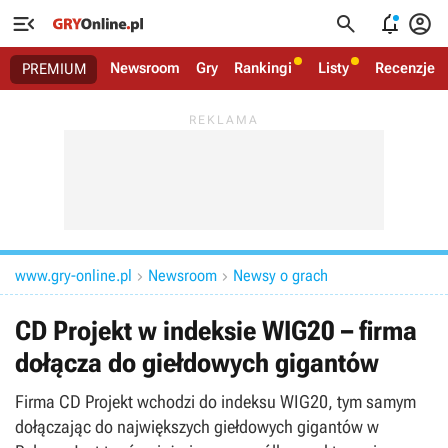




Newsroom
Gry
Rankingi
Listy
Recenzje
PREMIUM
www.gry-online.pl
Newsroom
Newsy o grach


CD Projekt w indeksie WIG20 – firma
dołącza do giełdowych gigantów
Firma CD Projekt wchodzi do indeksu WIG20, tym samym
dołączając do największych giełdowych gigantów w