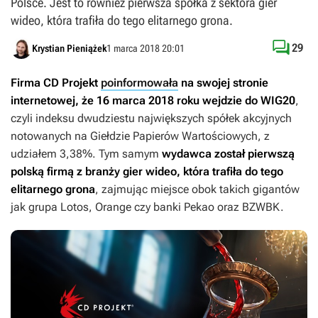
Polsce. Jest to również pierwsza spółka z sektora gier
wideo, która trafiła do tego elitarnego grona.

29
Krystian Pieniążek
1 marca 2018 20:01
Firma CD Projekt
poinformowała
na swojej stronie
internetowej, że 16 marca 2018 roku wejdzie do WIG20
,
czyli indeksu dwudziestu największych spółek akcyjnych
notowanych na Giełdzie Papierów Wartościowych, z
udziałem 3,38%. Tym samym
wydawca został pierwszą
polską firmą z branży gier wideo, która trafiła do tego
elitarnego grona
, zajmując miejsce obok takich gigantów
jak grupa Lotos, Orange czy banki Pekao oraz BZWBK.