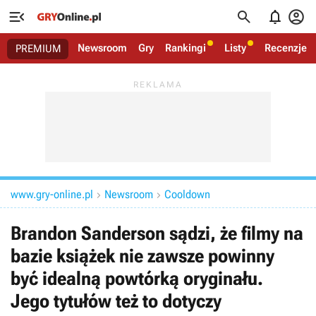




Newsroom
Gry
Rankingi
Listy
Recenzje
PREMIUM
www.gry-online.pl
Newsroom
Cooldown


Brandon Sanderson sądzi, że filmy na
bazie książek nie zawsze powinny
być idealną powtórką oryginału.
Jego tytułów też to dotyczy