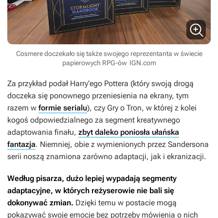
Cosmere doczekało się także swojego reprezentanta w świecie
papierowych RPG-ów
IGN.com
Za przykład podał
Harry’ego Pottera
(który swoją drogą
doczeka się ponownego przeniesienia na ekrany, tym
razem w
formie serialu
), czy
Gry o Tron
, w której z kolei
kogoś odpowiedzialnego za segment kreatywnego
adaptowania finału,
zbyt daleko poniosła ułańska
fantazja
. Niemniej, obie z wymienionych przez Sandersona
serii noszą znamiona zarówno adaptacji, jak i ekranizacji.
Według pisarza, dużo lepiej wypadają segmenty
adaptacyjne, w których reżyserowie nie bali się
dokonywać zmian.
Dzięki temu w postacie mogą
pokazywać swoje emocje bez potrzeby mówienia o nich