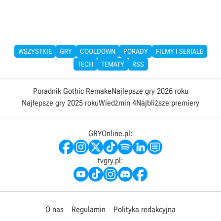
WSZYSTKIE
GRY
COOLDOWN
PORADY
FILMY I SERIALE
TECH
TEMATY
RSS
Poradnik Gothic Remake
Najlepsze gry 2026 roku
Najlepsze gry 2025 roku
Wiedźmin 4
Najbliższe premiery
GRYOnline.pl:
tvgry.pl:
O nas
Regulamin
Polityka redakcyjna