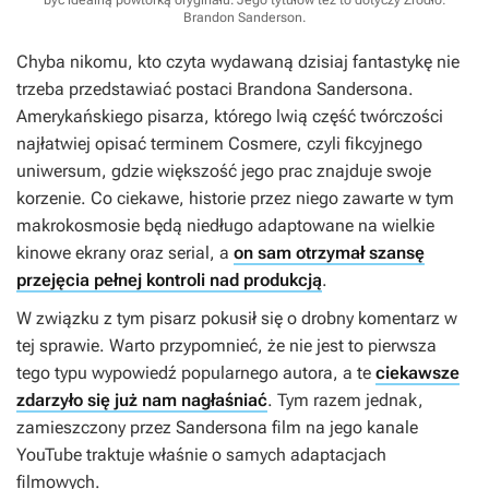
być idealną powtórką oryginału. Jego tytułów też to dotyczy
Źródło:
Brandon Sanderson
.
Chyba nikomu, kto czyta wydawaną dzisiaj fantastykę nie
trzeba przedstawiać postaci Brandona Sandersona.
Amerykańskiego pisarza, którego lwią część twórczości
najłatwiej opisać terminem
Cosmere
, czyli fikcyjnego
uniwersum, gdzie większość jego prac znajduje swoje
korzenie. Co ciekawe, historie przez niego zawarte w tym
makrokosmosie będą niedługo adaptowane na wielkie
kinowe ekrany oraz serial, a
on sam otrzymał szansę
przejęcia pełnej kontroli nad produkcją
.
W związku z tym pisarz pokusił się o drobny komentarz w
tej sprawie. Warto przypomnieć, że nie jest to pierwsza
tego typu wypowiedź popularnego autora, a te
ciekawsze
zdarzyło się już nam nagłaśniać
. Tym razem jednak,
zamieszczony przez Sandersona film na jego kanale
YouTube traktuje właśnie o samych adaptacjach
filmowych.