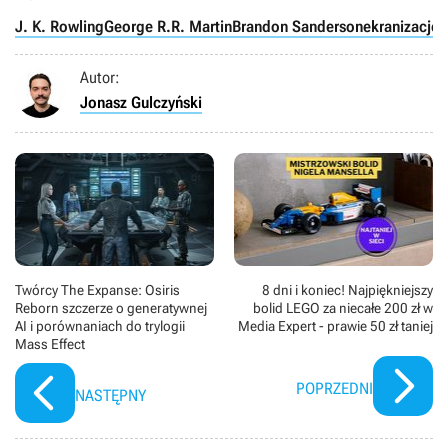
J. K. Rowling
George R.R. Martin
Brandon Sanderson
ekranizacje 
Autor:
Jonasz Gulczyński
Twórcy The Expanse: Osiris
8 dni i koniec! Najpiękniejszy
Reborn szczerze o generatywnej
bolid LEGO za niecałe 200 zł w
AI i porównaniach do trylogii
Media Expert - prawie 50 zł taniej
Mass Effect
POPRZEDNI
NASTĘPNY