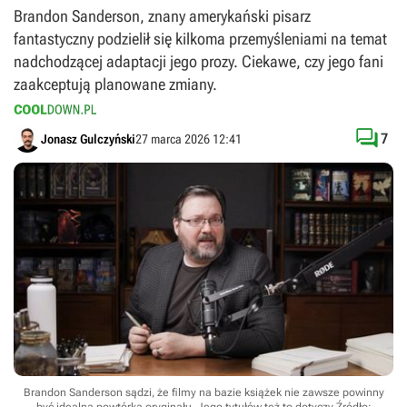
Brandon Sanderson, znany amerykański pisarz
fantastyczny podzielił się kilkoma przemyśleniami na temat
nadchodzącej adaptacji jego prozy. Ciekawe, czy jego fani
zaakceptują planowane zmiany.

7
Jonasz Gulczyński
27 marca 2026 12:41
Brandon Sanderson sądzi, że filmy na bazie książek nie zawsze powinny