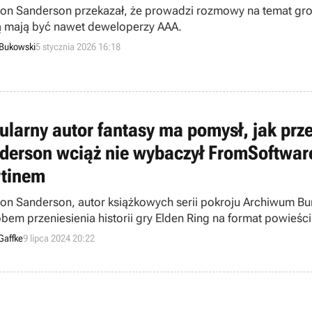
on Sanderson przekazał, że prowadzi rozmowy na temat grow
 mają być nawet deweloperzy AAA.
 Bukowski
5 stycznia 2026 16:18
ularny autor fantasy ma pomysł, jak prz
derson wciąż nie wybaczył FromSoftware
tinem
on Sanderson, autor książkowych serii pokroju Archiwum Bur
bem przeniesienia historii gry Elden Ring na format powieści.
dem studia FromSoftware oraz George’a R.R. Martina.
Gaffke
9 lipca 2024 20:22