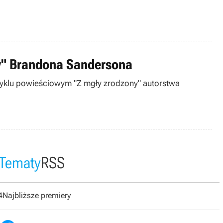
ny" Brandona Sandersona
 cyklu powieściowym "Z mgły zrodzony" autorstwa
Tematy
RSS
4
Najbliższe premiery