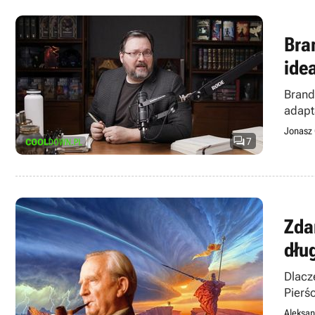
Bra
ide
Brand
adapt
Jonasz 

7
Zda
dłu
Dlacz
Pierśc
Aleksan