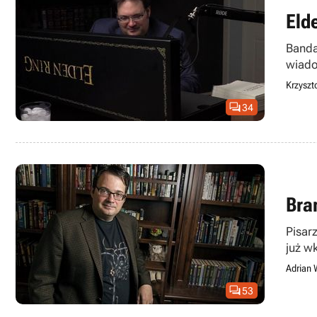
Eld
Banda
wiado
Krzyszto

34
Bra
Pisar
już w
Adrian 

53