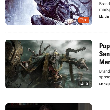
Brand
marką
Marcin

31
Pop
San
Mar
Brand
sposo
wzglę

10
Maciej 