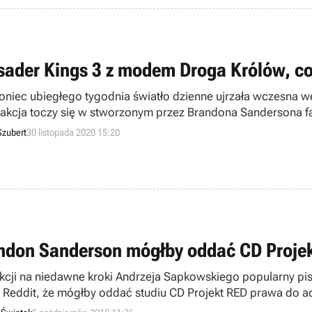
sader Kings 3 z modem Droga Królów, c
oniec ubiegłego tygodnia światło dzienne ujrzała wczesna w
j akcja toczy się w stworzonym przez Brandona Sandersona f
 Archiwum Burzowego Światła.
Szubert
30 listopada 2020 15:20
ndon Sanderson mógłby oddać CD Projek
kcji na niedawne kroki Andrzeja Sapkowskiego popularny pis
 Reddit, że mógłby oddać studiu CD Projekt RED prawa do ad
born)… za darmo.