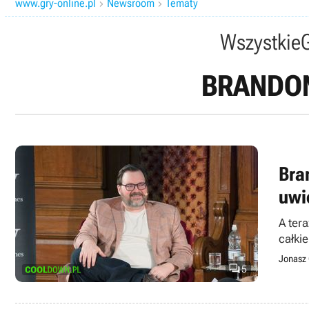
www.gry-online.pl
Newsroom
Tematy


Wszystkie
BRANDO
Bra
uwi
A ter
całki
Jonasz 

5