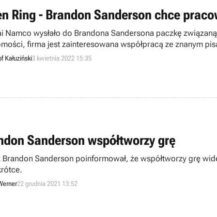
en Ring - Brandon Sanderson chce prac
i Namco wysłało do Brandona Sandersona paczkę związaną z
mości, firma jest zainteresowana współpracą ze znanym pi
f Kałuziński
3 kwietnia 2022 15:35
ndon Sanderson współtworzy grę
z Brandon Sanderson poinformował, że współtworzy grę wid
krótce.
Werner
22 grudnia 2021 13:52