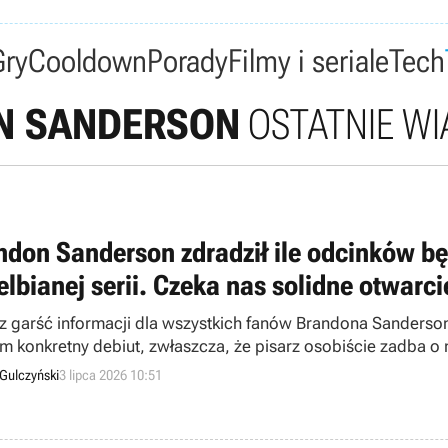
Gry
Cooldown
Porady
Filmy i seriale
Tech
N SANDERSON
OSTATNIE W
ndon Sanderson zdradził ile odcinków bę
elbianej serii. Czeka nas solidne otwarci
az garść informacji dla wszystkich fanów Brandona Sanderso
em konkretny debiut, zwłaszcza, że pisarz osobiście zadba o 
Gulczyński
3 lipca 2026 10:51