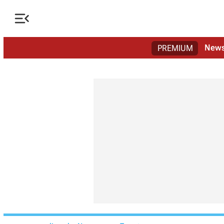

New
PREMIUM