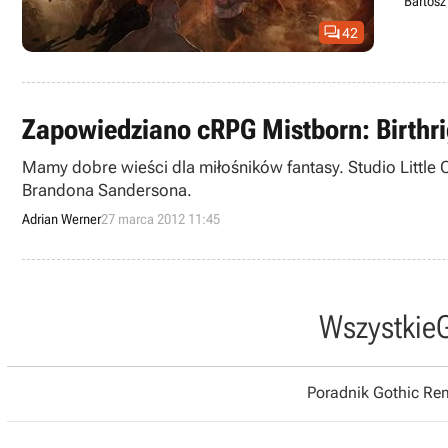
Bartosz

42
Zapowiedziano cRPG Mistborn: Birthr
Mamy dobre wieści dla miłośników fantasy. Studio Littl
Brandona Sandersona.
Adrian Werner
27 marca 2012 11:45
Wszystkie
Poradnik Gothic R