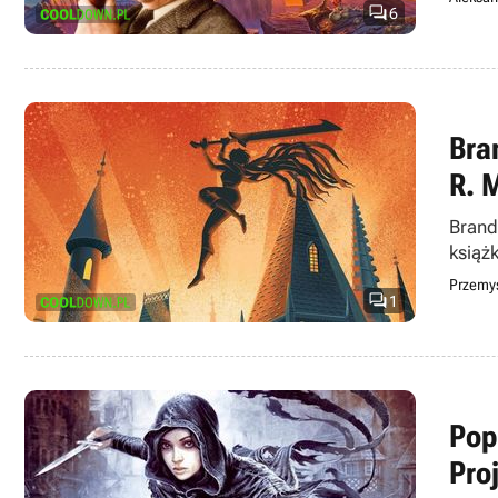

6
Bra
R. 
Brand
książ
Przemy

1
Pop
Pro