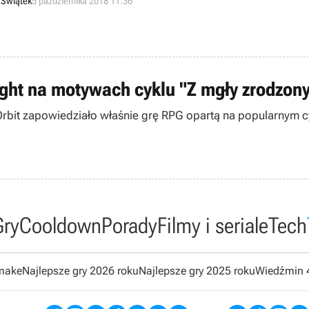
 Świątek
5 października 2018 11:36
ight na motywach cyklu "Z mgły zrodzo
e Orbit zapowiedziało właśnie grę RPG opartą na popularnym
Gry
Cooldown
Porady
Filmy i seriale
Tech
emake
Najlepsze gry 2026 roku
Najlepsze gry 2025 roku
Wiedźmin 