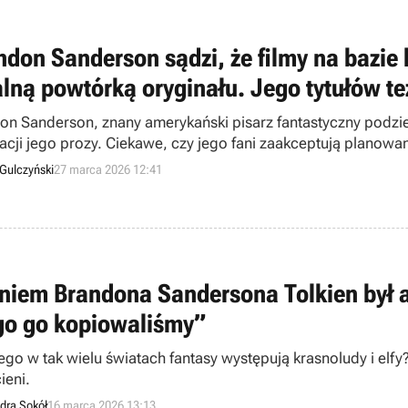
ndon Sanderson sądzi, że filmy na bazie
alną powtórką oryginału. Jego tytułów te
on Sanderson, znany amerykański pisarz fantastyczny podzie
acji jego prozy. Ciekawe, czy jego fani zaakceptują planowa
Gulczyński
27 marca 2026 12:41
niem Brandona Sandersona Tolkien był aż
go go kopiowaliśmy”
ego w tak wielu światach fantasy występują krasnoludy i el
ieni.
dra Sokół
16 marca 2026 13:13