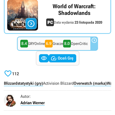
World of Warcraft:
Shadowlands

Data wydania:
23 listopada 2020

8.4
6.9
8.0
GRYOnline
Gracze
OpenCritic


Oceń Grę

112
Blizzard
statystyki (gry)
Activision Blizzard
Overwatch (marka)
Warc
Autor:
Adrian Werner