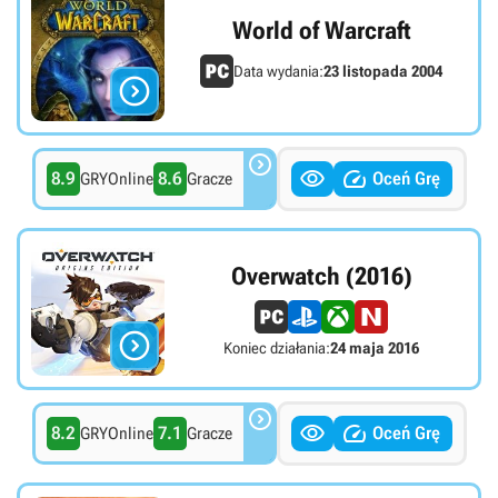
World of Warcraft
Data wydania:
23 listopada 2004




8.9
8.6
Oceń Grę
GRYOnline
Gracze
Overwatch (2016)

Koniec działania:
24 maja 2016



8.2
7.1
Oceń Grę
GRYOnline
Gracze