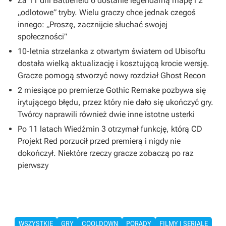
Za 11 dni Battlefield 6 dostanie legendarną mapę i 2
„odlotowe” tryby. Wielu graczy chce jednak czegoś
innego: „Proszę, zacznijcie słuchać swojej
społeczności”
10-letnia strzelanka z otwartym światem od Ubisoftu
dostała wielką aktualizację i kosztującą krocie wersję.
Gracze pomogą stworzyć nowy rozdział Ghost Recon
2 miesiące po premierze Gothic Remake pozbywa się
irytującego błędu, przez który nie dało się ukończyć gry.
Twórcy naprawili również dwie inne istotne usterki
Po 11 latach Wiedźmin 3 otrzymał funkcję, którą CD
Projekt Red porzucił przed premierą i nigdy nie
dokończył. Niektóre rzeczy gracze zobaczą po raz
pierwszy
WSZYSTKIE
GRY
COOLDOWN
PORADY
FILMY I SERIALE