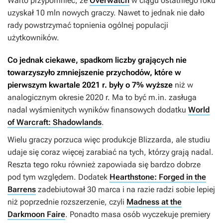
Warto przypomnieć, że
Overwatch
w ciągu ostatniego roku
uzyskał 10 mln nowych graczy. Nawet to jednak nie dało
rady powstrzymać topnienia ogólnej populacji
użytkowników.
Co jednak ciekawe, spadkom liczby grających nie
towarzyszyło zmniejszenie przychodów, które w
pierwszym kwartale 2021 r. były o 7% wyższe
niż w
analogicznym okresie 2020 r. Ma to być m.in. zasługa
nadal wyśmienitych wyników finansowych dodatku
World
of Warcraft: Shadowlands
.
Wielu graczy porzuca więc produkcje Blizzarda, ale studiu
udaje się coraz więcej zarabiać na tych, którzy grają nadal.
Reszta tego roku również zapowiada się bardzo dobrze
pod tym względem. Dodatek
Hearthstone: Forged in the
Barrens
zadebiutował 30 marca i na razie radzi sobie lepiej
niż poprzednie rozszerzenie, czyli
Madness at the
Darkmoon Faire
. Ponadto masa osób wyczekuje premiery