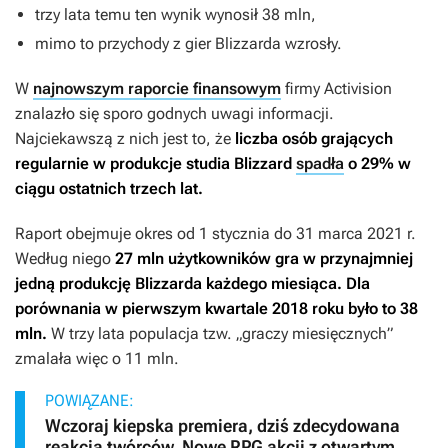
trzy lata temu ten wynik wynosił 38 mln,
mimo to przychody z gier Blizzarda wzrosły.
W
najnowszym raporcie finansowym
firmy Activision
znalazło się sporo godnych uwagi informacji.
Najciekawszą z nich jest to, że
liczba osób grających
regularnie w produkcje studia Blizzard
spadła
o 29% w
ciągu ostatnich trzech lat.
Raport obejmuje okres od 1 stycznia do 31 marca 2021 r.
Według niego
27 mln użytkowników gra w przynajmniej
jedną produkcję Blizzarda każdego miesiąca. Dla
porównania w pierwszym kwartale 2018 roku było to 38
mln.
W trzy lata populacja tzw. „graczy miesięcznych”
zmalała więc o 11 mln.
POWIĄZANE:
Wczoraj kiepska premiera, dziś zdecydowana
reakcja twórców. Nowe RPG akcji z otwartym