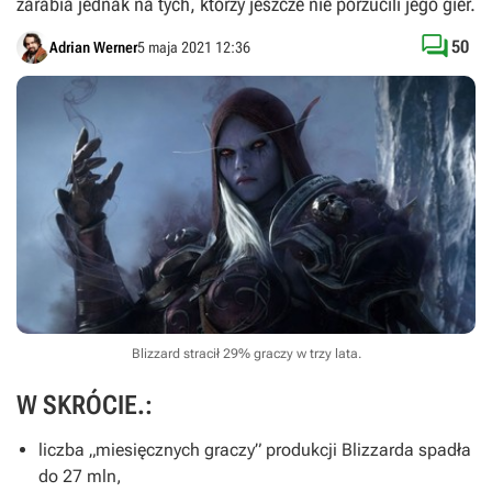
zarabia jednak na tych, którzy jeszcze nie porzucili jego gier.

50
Adrian Werner
5 maja 2021 12:36
Blizzard stracił 29% graczy w trzy lata.
W SKRÓCIE.:
liczba „miesięcznych graczy” produkcji Blizzarda spadła
do 27 mln,