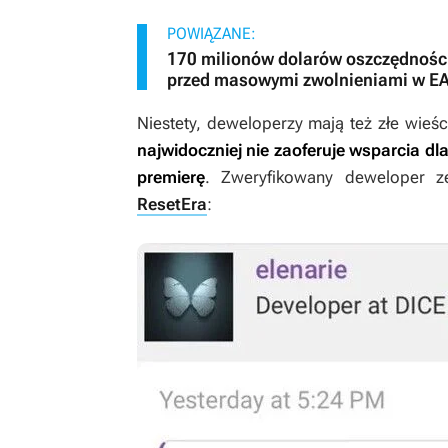
POWIĄZANE:
170 milionów dolarów oszczędności
przed masowymi zwolnieniami w E
Niestety, deweloperzy mają też złe wieś
najwidoczniej nie zaoferuje wsparcia dla
premierę
. Zweryfikowany deweloper z
ResetEra
: