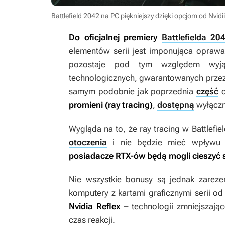
Battlefield 2042 na PC piękniejszy dzięki opcjom od Nvidi
Do oficjalnej premiery
Battlefielda 20
elementów serii jest imponująca oprawa
pozostaje pod tym względem wyjąt
technologicznych, gwarantowanych prze
samym podobnie jak poprzednia
część
c
promieni (ray tracing)
,
dostępną
wyłączn
Wygląda na to, że ray tracing w
Battlefie
otoczenia
i nie będzie mieć wpływu n
posiadacze RTX-ów będą mogli cieszyć 
Nie wszystkie bonusy są jednak zarez
komputery z kartami graficznymi serii 
Nvidia Reflex
– technologii zmniejszają
czas reakcji.