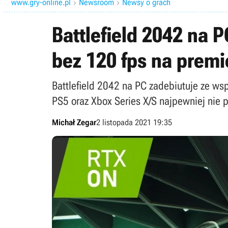
www.gry-online.pl
Newsroom
Newsy o grach


Battlefield 2042 na P
bez 120 fps na premi
Battlefield 2042 na PC zadebiutuje ze wsp
PS5 oraz Xbox Series X/S najpewniej nie 
Michał Zegar
2 listopada 2021 19:35