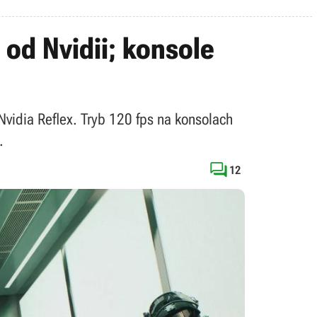
 od Nvidii; konsole
Nvidia Reflex. Tryb 120 fps na konsolach
.

12