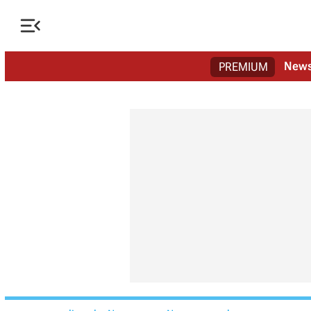

New
PREMIUM