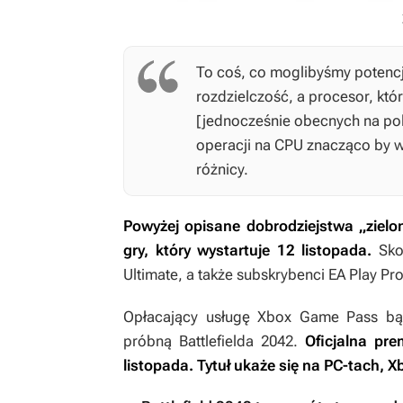
To coś, co moglibyśmy potencj
rozdzielczość, a procesor, któ
[jednocześnie obecnych na polu
operacji na CPU znacząco by wz
różnicy.
Powyżej opisane dobrodziejstwa
„ziel
gry, który wystartuje 12 listopada.
Skor
Ultimate
, a także subskrybenci EA Play Pro
Opłacający usługę Xbox Game Pass bąd
próbną
Battlefielda 2042
.
Oficjalna pr
listopada. Tytuł ukaże się na PC-tach, X