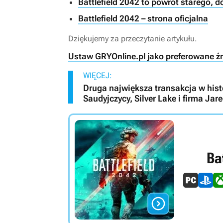
Battlefield 2042 to powrót starego, d
Battlefield 2042 – strona oficjalna
Dziękujemy za przeczytanie artykułu.
Ustaw GRYOnline.pl jako preferowane ź
WIĘCEJ:
Druga największa transakcja w histo
Saudyjczycy, Silver Lake i firma Ja
Ba
