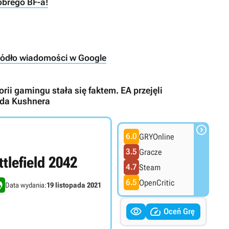
obrego BF-a!
ródło wiadomości w Google
rii gamingu stała się faktem. EA przejęli
reda Kushnera

6.0
GRYOnline
3.5
Gracze
ttlefield 2042
4.7
Steam
6.5
OpenCritic
Data wydania:
19 listopada 2021


Oceń Grę