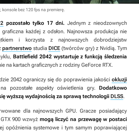
i; konsole bez 120 fps na premierę.
42
pozostało tylko 17 dni.
Jednym z nieodzownych
 graficzna każdej z odsłon. Najnowsza produkcja nie
kiem i korzysta z najnowszych dobrodziejstw
z
partnerstwo
studia
DICE
(twórców gry) z Nvidią. Tym
yklu,
Battlefield 2042
wystartuje z funkcją śledzenia
ie na kartach graficznych z rodziny GeForce RTX.
ldzie 2042
ograniczy się do poprawienia jakości
okluzji
a pozostałe aspekty oświetlenia gry.
Dodatkowo
się wyższą wydajnością za sprawą technologii
DLSS
.
erwowane dla najnowszych GPU. Gracze posiadający
od GTX 900 wzwyż
mogą liczyć na przewagę w postaci
cej opóźnienia systemowe i tym samym poprawiającej