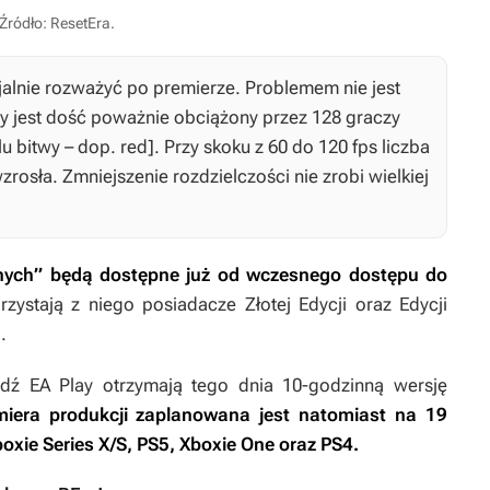
Źródło: ResetEra.
alnie rozważyć po premierze. Problemem nie jest
ry jest dość poważnie obciążony przez 128 graczy
 bitwy – dop. red]. Przy skoku z 60 do 120 fps liczba
rosła. Zmniejszenie rozdzielczości nie zrobi wielkiej
onych” będą dostępne już od wczesnego dostępu do
zystają z niego posiadacze
Złotej Edycji
oraz
Edycji
.
ź EA Play otrzymają tego dnia 10-godzinną wersję
emiera produkcji zaplanowana jest natomiast na 19
boxie Series X/S, PS5, Xboxie One oraz PS4.