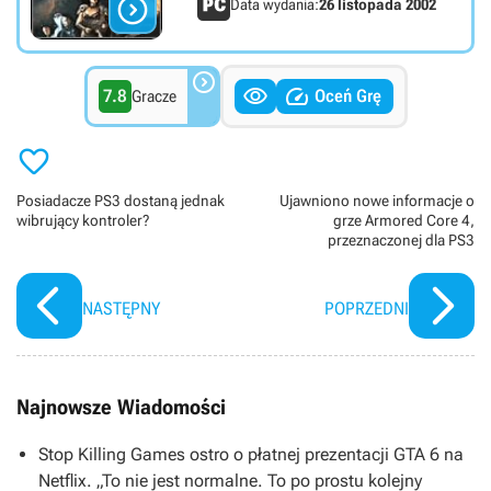

Data wydania:
26 listopada 2002



7.8
Oceń Grę
Gracze

Posiadacze PS3 dostaną jednak
Ujawniono nowe informacje o
wibrujący kontroler?
grze Armored Core 4,
przeznaczonej dla PS3
NASTĘPNY
POPRZEDNI
Najnowsze Wiadomości
Stop Killing Games ostro o płatnej prezentacji GTA 6 na
Netflix. „To nie jest normalne. To po prostu kolejny