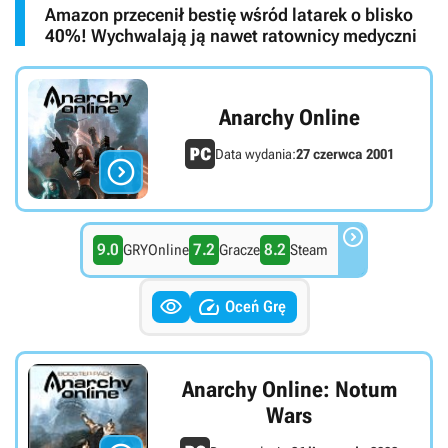
Amazon przecenił bestię wśród latarek o blisko
40%! Wychwalają ją nawet ratownicy medyczni
Anarchy Online
Data wydania:
27 czerwca 2001


9.0
7.2
8.2
GRYOnline
Gracze
Steam


Oceń Grę
Anarchy Online: Notum
Wars