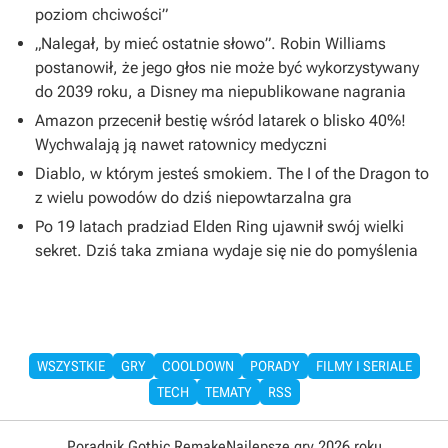
poziom chciwości”
„Nalegał, by mieć ostatnie słowo”. Robin Williams
postanowił, że jego głos nie może być wykorzystywany
do 2039 roku, a Disney ma niepublikowane nagrania
Amazon przecenił bestię wśród latarek o blisko 40%!
Wychwalają ją nawet ratownicy medyczni
Diablo, w którym jesteś smokiem. The I of the Dragon to
z wielu powodów do dziś niepowtarzalna gra
Po 19 latach pradziad Elden Ring ujawnił swój wielki
sekret. Dziś taka zmiana wydaje się nie do pomyślenia
WSZYSTKIE
GRY
COOLDOWN
PORADY
FILMY I SERIALE
TECH
TEMATY
RSS
Poradnik Gothic Remake
Najlepsze gry 2026 roku