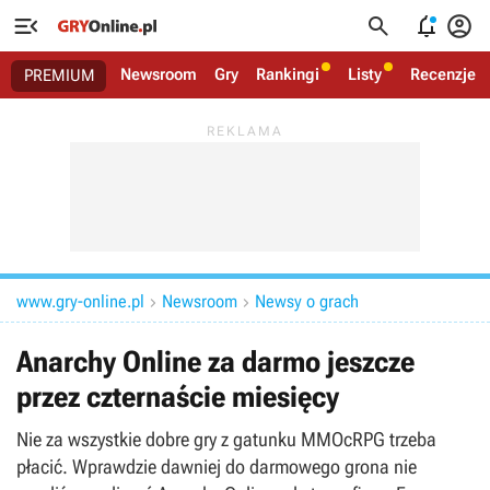




Newsroom
Gry
Rankingi
Listy
Recenzje
PREMIUM
www.gry-online.pl
Newsroom
Newsy o grach


Anarchy Online za darmo jeszcze
przez czternaście miesięcy
Nie za wszystkie dobre gry z gatunku MMOcRPG trzeba
płacić. Wprawdzie dawniej do darmowego grona nie