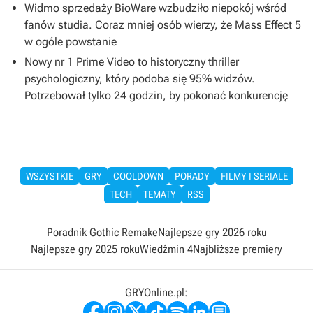
Widmo sprzedaży BioWare wzbudziło niepokój wśród
fanów studia. Coraz mniej osób wierzy, że Mass Effect 5
w ogóle powstanie
Nowy nr 1 Prime Video to historyczny thriller
psychologiczny, który podoba się 95% widzów.
Potrzebował tylko 24 godzin, by pokonać konkurencję
WSZYSTKIE
GRY
COOLDOWN
PORADY
FILMY I SERIALE
TECH
TEMATY
RSS
Poradnik Gothic Remake
Najlepsze gry 2026 roku
Najlepsze gry 2025 roku
Wiedźmin 4
Najbliższe premiery
GRYOnline.pl: