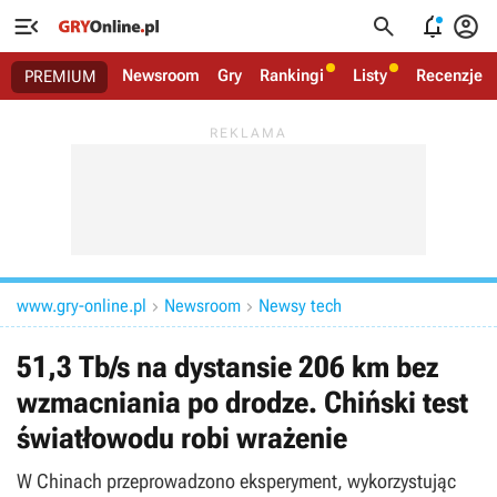




Newsroom
Gry
Rankingi
Listy
Recenzje
PREMIUM
www.gry-online.pl
Newsroom
Newsy tech


51,3 Tb/s na dystansie 206 km bez
wzmacniania po drodze. Chiński test
światłowodu robi wrażenie
W Chinach przeprowadzono eksperyment, wykorzystując