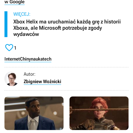
w Google
WIĘCEJ:
Xbox Helix ma uruchamiać każdą grę z historii
Xboxa, ale Microsoft potrzebuje zgody
wydawców

1
Internet
Chiny
nauka
tech
Autor:
Zbigniew Woźnicki