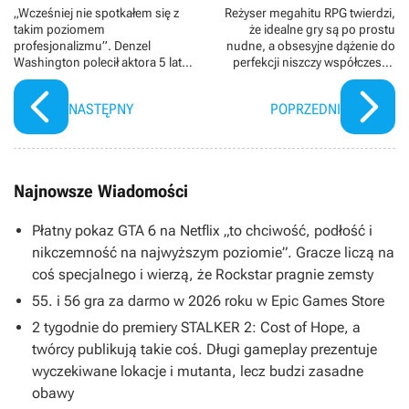
„Wcześniej nie spotkałem się z
Reżyser megahitu RPG twierdzi,
takim poziomem
że idealne gry są po prostu
profesjonalizmu”. Denzel
nudne, a obsesyjne dążenie do
Washington polecił aktora 5 lat
perfekcji niszczy współczesne
temu do roli, która niemal
produkcje
przyniosła mu Oscara
NASTĘPNY
POPRZEDNI
Najnowsze Wiadomości
Płatny pokaz GTA 6 na Netflix „to chciwość, podłość i
nikczemność na najwyższym poziomie”. Gracze liczą na
coś specjalnego i wierzą, że Rockstar pragnie zemsty
55. i 56 gra za darmo w 2026 roku w Epic Games Store
2 tygodnie do premiery STALKER 2: Cost of Hope, a
twórcy publikują takie coś. Długi gameplay prezentuje
wyczekiwane lokacje i mutanta, lecz budzi zasadne
obawy