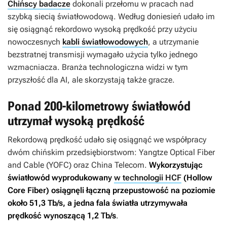
Chińscy badacze
dokonali przełomu w pracach nad
szybką siecią światłowodową. Według doniesień udało im
się osiągnąć rekordowo wysoką prędkość przy użyciu
nowoczesnych
kabli światłowodowych
, a utrzymanie
bezstratnej transmisji wymagało użycia tylko jednego
wzmacniacza. Branża technologiczna widzi w tym
przyszłość dla AI, ale skorzystają także gracze.
Ponad 200-kilometrowy światłowód
utrzymał wysoką prędkość
Rekordową prędkość udało się osiągnąć we współpracy
dwóm chińskim przedsiębiorstwom: Yangtze Optical Fiber
and Cable (YOFC) oraz China Telecom.
Wykorzystując
światłowód wyprodukowany
w technologii HCF
(Hollow
Core Fiber) osiągnęli łączną przepustowość na poziomie
około 51,3 Tb/s, a jedna fala światła utrzymywała
prędkość wynoszącą 1,2 Tb/s
.