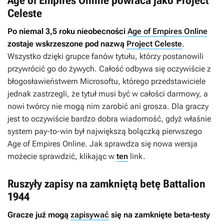
Age of Empires Online powraca jako Project
Celeste
Po niemal 3,5 roku nieobecności
Age of Empires Online
zostaje wskrzeszone pod nazwą
Project Celeste
.
Wszystko dzięki grupce fanów tytułu, którzy postanowili
przywrócić go do żywych. Całość odbywa się oczywiście z
błogosławieństwem Microsoftu, którego przedstawiciele
jednak zastrzegli, że tytuł musi być w całości darmowy, a
nowi twórcy nie mogą nim zarobić ani grosza. Dla graczy
jest to oczywiście bardzo dobra wiadomość, gdyż właśnie
system pay-to-win był największą bolączką pierwszego
Age of Empires Online
. Jak sprawdza się nowa wersja
możecie sprawdzić, klikając w
ten
link.
Ruszyły zapisy na zamkniętą betę Battalion
1944
Gracze już mogą
zapisywać
się na zamknięte beta-testy