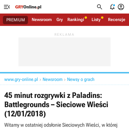




Newsroom
Gry
Rankingi
Listy
Recenzje
PREMIUM
www.gry-online.pl
Newsroom
Newsy o grach


45 minut rozgrywki z Paladins:
Battlegrounds – Sieciowe Wieści
(12/01/2018)
Witamy w ostatniej odsłonie Sieciowych Wieści, w której