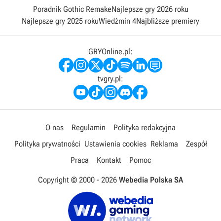
Poradnik Gothic Remake
Najlepsze gry 2026 roku
Najlepsze gry 2025 roku
Wiedźmin 4
Najbliższe premiery
GRYOnline.pl:
tvgry.pl:
O nas
Regulamin
Polityka redakcyjna
Polityka prywatności
Ustawienia cookies
Reklama
Zespół
Praca
Kontakt
Pomoc
Copyright © 2000 -
2026
Webedia Polska SA