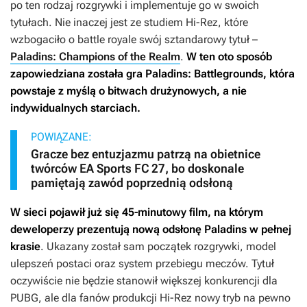
po ten rodzaj rozgrywki i implementuje go w swoich
tytułach. Nie inaczej jest ze studiem Hi-Rez, które
wzbogaciło o battle royale swój sztandarowy tytuł –
Paladins: Champions of the Realm
.
W ten oto sposób
zapowiedziana została gra
Paladins: Battlegrounds
, która
powstaje z myślą o bitwach drużynowych, a nie
indywidualnych starciach.
POWIĄZANE:
Gracze bez entuzjazmu patrzą na obietnice
twórców EA Sports FC 27, bo doskonale
pamiętają zawód poprzednią odsłoną
W sieci pojawił już się 45-minutowy film, na którym
deweloperzy prezentują nową odsłonę
Paladins
w pełnej
krasie
. Ukazany został sam początek rozgrywki, model
ulepszeń postaci oraz system przebiegu meczów. Tytuł
oczywiście nie będzie stanowił większej konkurencji dla
PUBG, ale dla fanów produkcji Hi-Rez nowy tryb na pewno