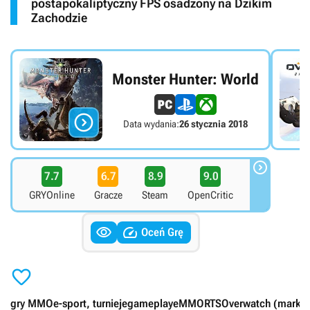
postapokaliptyczny FPS osadzony na Dzikim
Zachodzie
Monster Hunter: World

Data wydania:
26 stycznia 2018

7.7
6.7
8.9
9.0
GRYOnline
Gracze
Steam
OpenCritic


Oceń Grę

gry MMO
e-sport, turnieje
gameplaye
MMORTS
Overwatch (marka