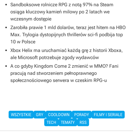
Sandboksowe rolnicze RPG z notą 97% na Steam
osiąga kluczowy kamień milowy po 2 latach we
wczesnym dostępie
Zarobiła prawie 1 mld dolarów, teraz jest hitem na HBO
Max. Trylogia dystopijnych thrillerów sci-fi podbija top
10 w Polsce
Xbox Helix ma uruchamiać każdą grę z historii Xboxa,
ale Microsoft potrzebuje zgody wydawców
A co gdyby Kingdom Come 2 zmienić w MMO? Fani
pracują nad stworzeniem pełnoprawnego
społecznościowego serwera w czeskim RPG-u
WSZYSTKIE
GRY
COOLDOWN
PORADY
FILMY I SERIALE
TECH
TEMATY
RSS