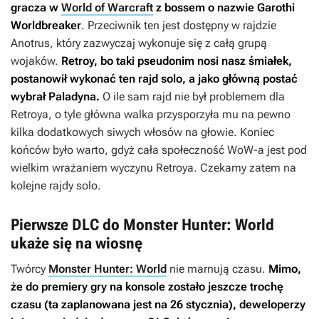
gracza w
World of Warcraft
z bossem o nazwie Garothi
Worldbreaker
. Przeciwnik ten jest dostępny w rajdzie
Anotrus, który zazwyczaj wykonuje się z całą grupą
wojaków.
Retroy, bo taki pseudonim nosi nasz śmiałek,
postanowił wykonać ten rajd solo, a jako główną postać
wybrał Paladyna.
O ile sam rajd nie był problemem dla
Retroya, o tyle główna walka przysporzyła mu na pewno
kilka dodatkowych siwych włosów na głowie. Koniec
końców było warto, gdyż cała społeczność WoW-a jest pod
wielkim wrażaniem wyczynu Retroya. Czekamy zatem na
kolejne rajdy solo.
Pierwsze DLC do Monster Hunter: World
ukaże się na wiosnę
Twórcy
Monster Hunter: World
nie marnują czasu.
Mimo,
że do premiery gry na konsole zostało jeszcze trochę
czasu (ta zaplanowana jest na 26 stycznia), deweloperzy