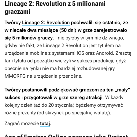
Lineage 2: Revolution z 5 milionami
graczami
Twórcy
Lineage 2: Revolution
pochwalili się ostatnio, że
w niecałe dwa miesiące (50 dni) w grze zarejestrowało
się 5 milionów graczy
. I nie byłoby w tym nic dziwnego,
gdyby nie fakt, że
Lineage 2 Revolution
jest tytułem na
urządzenia mobilne z systemami iOS oraz Android. Zresztą
fani tytułu od początku wierzyli w sukces produkcji, gdyż
obecnie na rynku nie ma bardziej rozbudowanej gry
MMORPG na urządzenia przenośne.
Twórcy postanowili podziękować graczom za ten „mały”
sukces i przygotowali w grze szereg atrakcji
. W każdy
kolejny dzień (aż do 20 stycznia) będziemy otrzymywać
różne prezenty (od skrzynek po specjalną walutę).
Zagrać możecie
tutaj
.