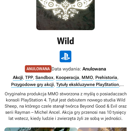
Wild
Data wydania:
Anulowana
ANULOWANA
Akcji
,
TPP
,
Sandbox
,
Kooperacja
,
MMO
,
Prehistoria
,
Przygodowe gry akcji
,
Tytuły ekskluzywne PlayStation
,
Internet
Oryginalna produkcja MMO stworzona z myślą o posiadaczach
konsoli PlayStation 4. Tytuł jest debiutem nowego studia Wild
Sheep, na którego czele stanął twórca Beyond Good & Evil oraz
serii Rayman – Michel Ancel. Akcja gry przenosi nas 10 tysięcy
lat wstecz, kiedy ludzie i zwierzęta żyli ze sobą w jedności.