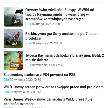
Otwarty świat wielkości Europy. W Wild od
twórcy Raymana mieliśmy wcielić się w
szamanów kontrolujących zwierzęta

2
GRY
16 lutego 2025 20:00
Ekskluzywna gra Sony anulowana po 7 latach
produkcji

GRY
20 sierpnia 2021 20:38
21
Twórca Raymana odchodzi z branży gier. BG&E 2
ma się dobrze

GRY
18 września 2020 17:30
30
Zapomniany exclusive z PS4 powróci na PS5
GRY
20 kwietnia 2020 10:30
WiLD - nowy screen potwierdza trwające prace nad projektem
GRY
28 stycznia 2017 09:12
Paris Games Week – nowy gameplay z WiLD prezentuje
zdolności szamana