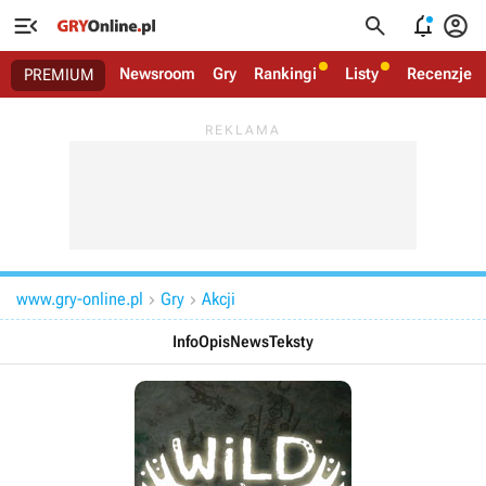




Newsroom
Gry
Rankingi
Listy
Recenzje
PREMIUM
www.gry-online.pl
Gry
Akcji


Info
Opis
News
Teksty