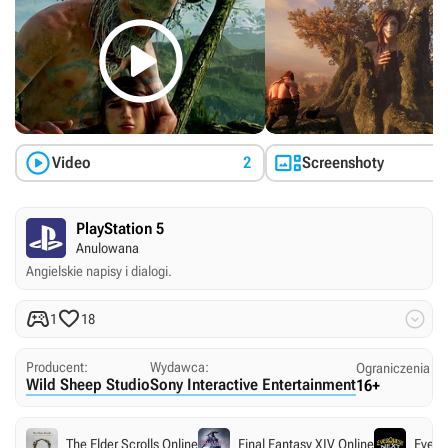



Video
2
Screenshoty
PlayStation 5
Anulowana
Angielskie napisy i dialogi.



1
18
Producent:
Wydawca:
Ograniczenia w
Wild Sheep Studio
Sony Interactive Entertainment
16+
The Elder Scrolls Online
Final Fantasy XIV Online
EverQ