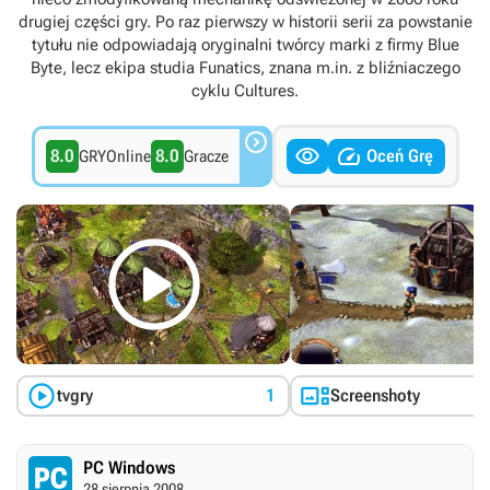
drugiej części gry. Po raz pierwszy w historii serii za powstanie
tytułu nie odpowiadają oryginalni twórcy marki z firmy Blue
Byte, lecz ekipa studia Funatics, znana m.in. z bliźniaczego
cyklu Cultures.



8.0
8.0
Oceń Grę
GRYOnline
Gracze



tvgry
1
Screenshoty
PC Windows
28 sierpnia 2008