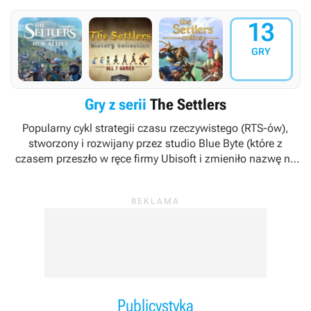
13
GRY
Gry z serii
The Settlers
Popularny cykl strategii czasu rzeczywistego (RTS-ów),
stworzony i rozwijany przez studio Blue Byte (które z
czasem przeszło w ręce firmy Ubisoft i zmieniło nazwę na
Ubisoft Blue Byte, a następnie doczekało się rebrandingu,
w wyniku którego trzy tworzące je zespoły otrzymały
własną tożsamość: Ubisoft Düsseldorf, Ubisoft Mainz oraz
Ubisoft Berlin). Wydawcą i właścicielem praw do marki jest
koncern Ubisoft.
Publicystyka