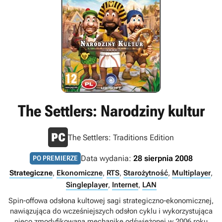
The Settlers: Narodziny kultur
The Settlers: Traditions Edition
Data wydania:
28 sierpnia 2008
PO PREMIERZE
Strategiczne
,
Ekonomiczne
,
RTS
,
Starożytność
,
Multiplayer
,
Singleplayer
,
Internet
,
LAN
Spin-offowa odsłona kultowej sagi strategiczno-ekonomicznej,
nawiązująca do wcześniejszych odsłon cyklu i wykorzystująca
nieco zmodyfikowaną mechanikę odświeżonej w 2006 roku