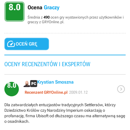
8.0
Ocena
Graczy
Średnia z
490
ocen gry wystawionych przez użytkowników i
graczy z GRYOnline.pl.

OCEŃ GRĘ
OCENY RECENZENTÓW I EKSPERTÓW
Krystian Smoszna
8.0

Recenzent GRYOnline.pl
2009.01.12
Dla zatwardziałych entuzjastów tradycyjnych Settlersów, którzy
Dziedzictwo Królów czy Narodziny Imperium oskarżają o
profanację, firma Ubisoft od dłuższego czasu ma alternatywną sagę
o osadnikach.