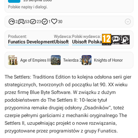
Polskie napisy i dialogi.






2
53
23
1
30
Producent:
Wydawca:
Polski wydawca:
Funatics Development
Ubisoft
Ubisoft Polska
Age of Empires III
Twierdza 2
Knights of Honor
The Settlers: Traditions Edition
to kolejna odsłona serii gier
strategicznych, tworzonych od początku lat 90. XX wieku
przez firmę Blue Byte Software. W związku z dużym
podobieństwem do
The Settlers II: 10-lecie
tytuł
przypomina remake drugiej odsłony „Osadników”, toteż
czerpie pełnymi garściami z mechaniki oryginalnego
The
Settlers II
, uzupełniając projekt o nowe rozwiązania,
przygotowane przez programistów z grupy Funatics.