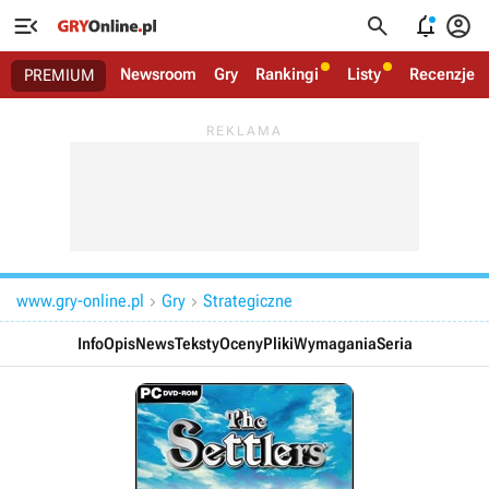




Newsroom
Gry
Rankingi
Listy
Recenzje
PREMIUM
www.gry-online.pl
Gry
Strategiczne


Info
Opis
News
Teksty
Oceny
Pliki
Wymagania
Seria